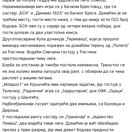
Најзанимљивији меч игра се у Бачком Брестовцу, где се
састају „БСК“ и „Динамо 1923“ из Бачког Брега. Домаћин је на
трећем месту, гости место ниже, с тим да имају исти (52) број
бодова. БСК-ови су у серији од четири везане победе, док
гости долазе са два узастопна кикса.
Другопласирана Кула дочекује „Тереквеш“, који је прошлог
викенда неочекивано поражен на домаћем терену од „Полета“
из Растине. Водећи Сивчани гостују у Растини
претпоследњем тиму лиге.
Борба за опстанак је такође постала неизвесна. Тренутно се
не зна колико екипа напушта овај ранг, с обзиром да се чека
расплет у вишим лигама.
„Младост“ из Крушчића има најлакши задатак, јер гостује у
Телечкој. „Раднички“ игра са „Задругаром“, док ОФК „Оџаци“
гостују у Шантићу.
Најбезбрижнији сусрет одиграће два имењака, са Буковца и
Дероња.
У последњем рангу састају се „Граничар“ и „Јединство
Лемеш“, два водећа тима лиге. Домаћин је већ обезбедио
пролаз у први разред, јер има девет бодова предности.