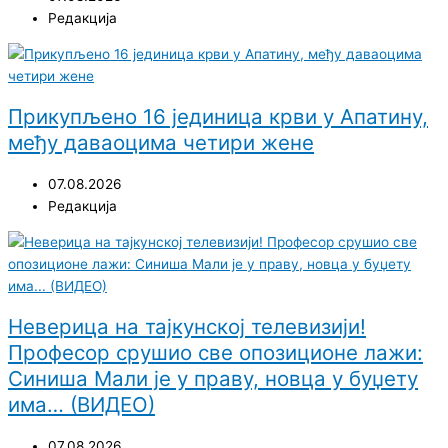
Редакција
Прикупљено 16 јединица крви у Апатину,
међу даваоцима четири жене
07.08.2026
Редакција
Неверица на тајкунској телевизији!
Професор срушио све опозиционе лажи:
Синиша Мали је у праву, новца у буџету
има… (ВИДЕО)
07.08.2026