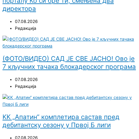
порталу Ко си бре ти, смењена два
директора
07.08.2026
Редакција
(ФОТО/ВИДЕО) САД ЈЕ СВЕ ЈАСНО! Ово је
7 кључних тачака блокадерског програма
07.08.2026
Редакција
KK „Апатин“ комплетира састав пред
дебитантску сезону у Првој Б лиги
07.08.2026