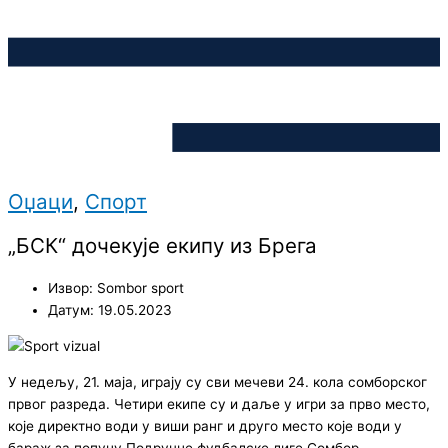
Оџаци
,
Спорт
„БСК“ дочекује екипу из Брега
Извор: Sombor sport
Датум: 19.05.2023
У недељу, 21. маја, играју су сви мечеви 24. кола сомборског
првог разреда. Четири екипе су и даље у игри за прво место,
које директно води у виши ранг и друго место које води у
бараж за попуну Подручне фудбалске лиге Сомбор.