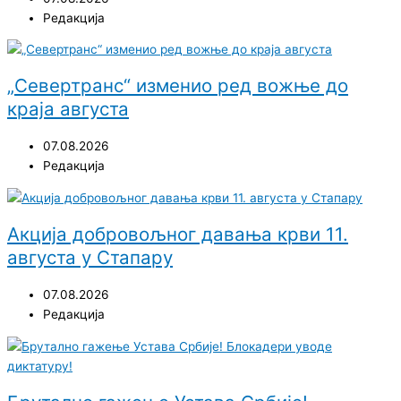
Редакција
„Севертранс“ изменио ред вожње до
краја августа
07.08.2026
Редакција
Акција добровољног давања крви 11.
августа у Стапару
07.08.2026
Редакција