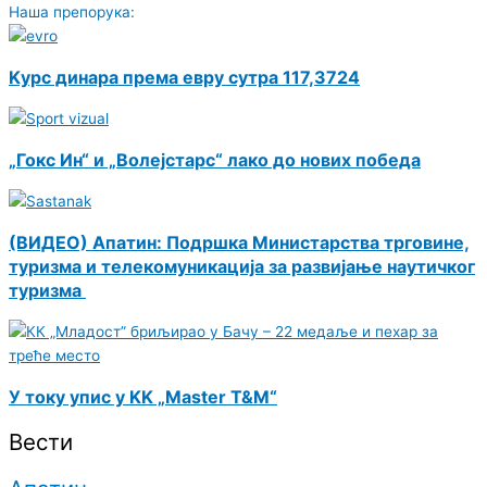
Наша препорука:
Kурс динара према евру сутра 117,3724
„Гокс Ин“ и „Волејстарс“ лако до нових победа
(ВИДЕО) Апатин: Подршка Министарства трговине,
туризма и телекомуникација за развијање наутичког
туризма
У току упис у KK „Master T&M“
Вести