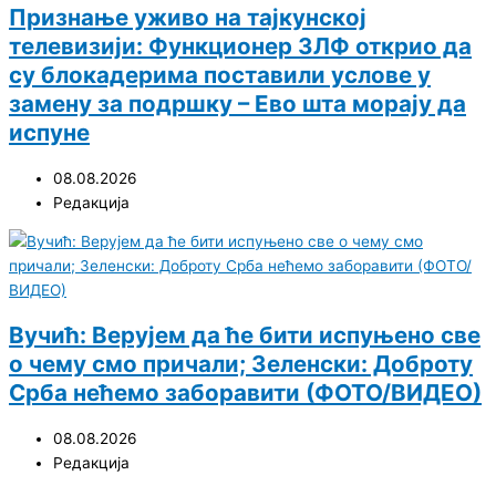
Признање уживо на тајкунској
телевизији: Функционер ЗЛФ открио да
су блокадерима поставили услове у
замену за подршку – Ево шта морају да
испуне
08.08.2026
Редакција
Вучић: Верујем да ће бити испуњено све
о чему смо причали; Зеленски: Доброту
Срба нећемо заборавити (ФОТО/ВИДЕО)
08.08.2026
Редакција