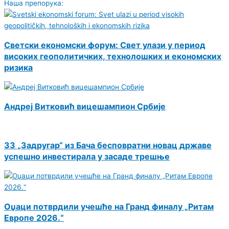
Наша препорука:
Светски економски форум: Свет улази у период
високих геополитичких, технолошких и економских
ризика
Андреј Витковић вицешампион Србије
ЗЗ „Задругар“ из Бача бесповратни новац државе
успешно инвестирала у засаде трешње
Оџаци потврдили учешће на Гранд финалу „Ритам
Европе 2026.“