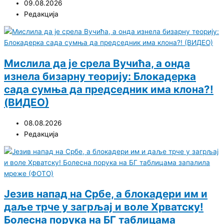
09.08.2026
Редакција
Мислила да је срела Вучића, а онда
изнела бизарну теорију: Блокадерка
сада сумња да председник има клона?!
(ВИДЕО)
08.08.2026
Редакција
Језив напад на Србе, а блокадери им и
даље трче у загрљај и воле Хрватску!
Болесна порука на БГ таблицама