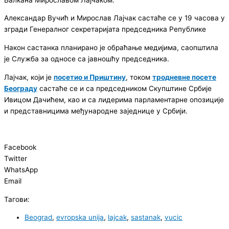
Александар Вучић и Мирослав Лајчак састаће се у 19 часова у
згради Генералног секретаријата председника Републике
Након састанка планирано је обраћање медијима, саопштила
је Служба за односе са јавношћу председника.
Лајчак, који је
посетио и Приштину
, током
тродневне посете
Београду
састаће се и са председником Скупштине Србије
Ивицом Дачићем, као и са лидерима парламентарне опозиције
и представницима међународне заједнице у Србији.
Facebook
Twitter
WhatsApp
Email
Тагови:
Beograd
,
evropska unija
,
lajcak
,
sastanak
,
vucic