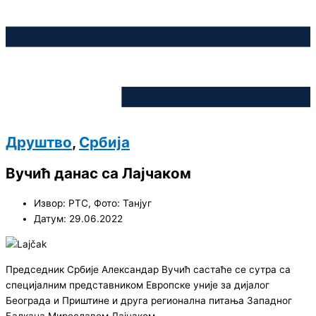
Друштво
,
Србија
Вучић данас са Лајчаком
Извор: РТС, Фото: Танјуг
Датум: 29.06.2022
Председник Србије Александар Вучић састаће се сутра са
специјалним представником Европске уније за дијалог
Београда и Приштине и друга регионална питања Западног
Балкана Мирославом Лајчаком.