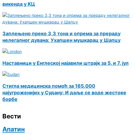
викенда у КЦ
Заплењено преко 3,3 тона и опрема за прераду
нелегалног дувана: Ухапшен мушкарац у Шапцу
Наставници у Енглеској најавили штрајк за 5. и 7. јул
Стигла медицинска помоћ за 165.000
најугроженијих у Судану: И даље се воде жестоке
борбе
Вести
Апатин