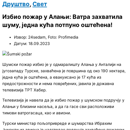
Друштво
,
Свет
Избио пожар у Алањи: Ватра захватила
шуму, једна кућа потпуно оштећена!
Извор: 24sedam, Foto: Profimedia
Датум: 18.09.2023
Шумски пожар избио је у одмаралишту Алања у Анталији на
југозападу Турске, захваћена је површина од око 190 хектара,
једна кућа је оштећена, а евакуисано је 17 кућа из
предострожности и нема повређених, јавила је државна
телевизија ТРТ Хабер.
Телевизија је навела да је избио пожар у шумском подручју у
Алањи у близини насеља, а да га гасе сви расположиви
тимови ватрогасаца, као и авиони.
Турски министар пољопривреде и шумарства Ибрахим
Јумакли из авиона је надгледао подручје захваћено пожаром.