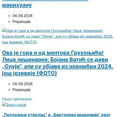
марихуану
06.08.2026
Редакција
Ова је гора и од ментора Грухоњића!
Лице лешинарке: Бојана Ватић се диви
„Олуји“, али су објаве из новембра 2024.
још језивије (ФОТО)
06.08.2026
Редакција
Наша препорука:
„Последњи стрелац“ и „Бартонова академија“ овог