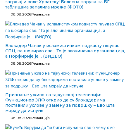
загрљај и воле Хрватску! Болесна порука на БГ
таблицама запалила мреже (ФОТО)
08.08.2026
Редакција
Блокадер Чанак у исламистичком подкасту пљувао
СПЦ, па шокирао све: „То је злочиначка организација,
а Порфирије је… (ВИДЕО)
08.08.2026
Редакција
Признање уживо на тајкунској телевизији:
Функционер ЗЛФ открио да су блокадерима
поставили услове у замену за подршку – Ево шта
морају да испуне
08.08.2026
Редакција