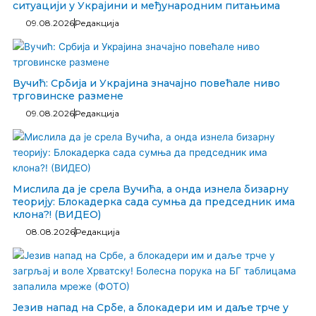
ситуацији у Украјини и међународним питањима
09.08.2026
Редакција
Вучић: Србија и Украјина значајно повећале ниво
трговинске размене
09.08.2026
Редакција
Мислила да је срела Вучића, а онда изнела бизарну
теорију: Блокадерка сада сумња да председник има
клона?! (ВИДЕО)
08.08.2026
Редакција
Језив напад на Србе, а блокадери им и даље трче у