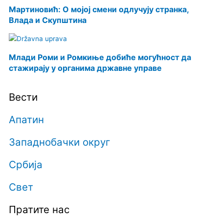
Мартиновић: О мојој смени одлучују странка,
Влада и Скупштина
Млади Роми и Ромкињe добићe могућност да
стажирају у органима државнe управe
Вести
Апатин
Западнобачки округ
Србија
Свет
Пратите нас