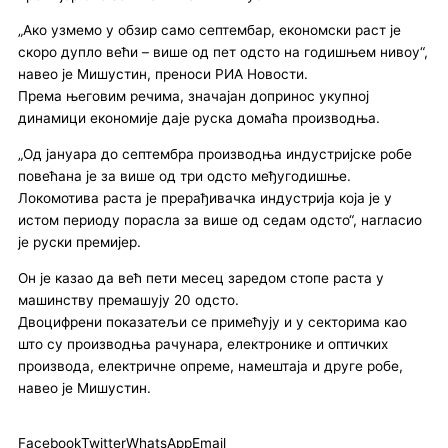
„Ако узмемо у обзир само септембар, економски раст је
скоро дупло већи – више од пет одсто на годишњем нивоу“,
навео је Мишустин, преноси РИА Новости.
Према његовим речима, значајан допринос укупној
динамици економије даје руска домаћа производња.
„Од јануара до септембра производња индустријске робе
повећана је за више од три одсто међугодишње.
Локомотива раста је прерађивачка индустрија која је у
истом периоду порасла за више од седам одсто“, нагласио
је руски премијер.
Он је казао да већ пети месец заредом стопе раста у
машинству премашују 20 одсто.
Двоцифрени показатељи се примећују и у секторима као
што су производња рачунара, електронике и оптичких
производа, електричне опреме, намештаја и друге робе,
навео је Мишустин.
Facebook
Twitter
WhatsApp
Email