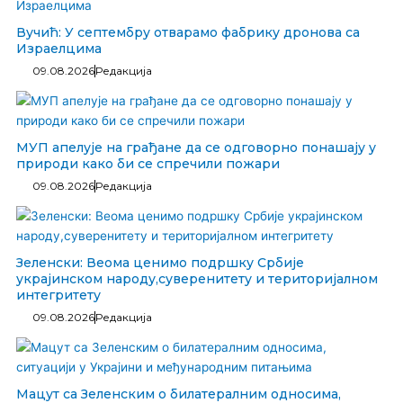
Вучић: У септембру отварамо фабрику дронова са
Израелцима
09.08.2026
Редакција
МУП апелује на грађане да се одговорно понашају у
природи како би се спречили пожари
09.08.2026
Редакција
Зеленски: Веома ценимо подршку Србије
украјинском народу,суверенитету и територијалном
интегритету
09.08.2026
Редакција
Мацут са Зеленским о билатералним односима,