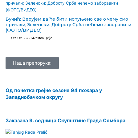
Вучић: Верујем да ће бити испуњено све о чему смо
причали; Зеленски: Доброту Срба нећемо заборавити
(ФОТО/ВИДЕО)
08.08.2026
Редакција
Наша препорука:
Од почетка грејне сезоне 94 пожара у
Западнобачком округу
Заказана 9. седница Скупштине Града Сомбора