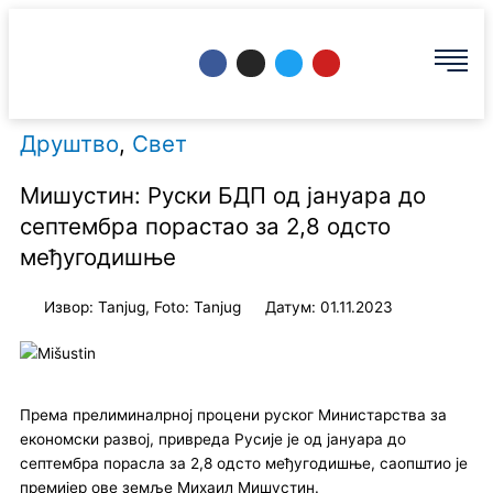
Пређи
на
F
I
T
Y
садржај
a
n
w
o
c
s
i
u
e
t
t
t
b
a
t
u
o
g
e
b
Друштво
,
Свет
o
r
r
e
k
a
m
Мишустин: Руски БДП од јануара до
септембра порастао за 2,8 одсто
међугодишње
Извор: Tanjug, Foto: Tanjug
Датум: 01.11.2023
Према прелиминалрној процени руског Министарства за
економски развој, привреда Русије је од јануара до
септембра порасла за 2,8 одсто међугодишње, саопштио је
премијер ове земље Михаил Мишустин.