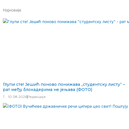
Најновије
Глупи сте! Јешић поново понижава „студентску листу“ –
рат међу блокадерима не јењава (ФОТО)
10.08.2026
Редакција