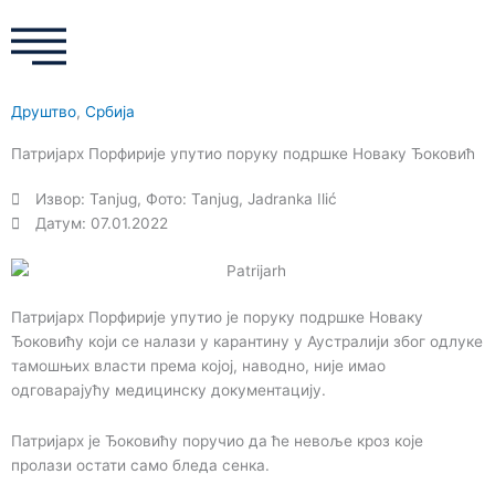
e
t
t
t
b
a
t
u
o
g
e
b
o
r
r
e
Друштво
,
Србија
k
a
m
Патријарх Порфирије упутио поруку подршке Новаку Ђоковић
Извор: Tanjug, Фото: Tanjug, Jadranka Ilić
Датум: 07.01.2022
Патријарх Порфирије упутио је поруку подршке Новаку
Ђоковићу који се налази у карантину у Аустралији због одлуке
тамошњих власти према којој, наводно, није имао
одговарајућу медицинску документацију.
Патријарх је Ђоковићу поручио да ће невоље кроз које
пролази остати само бледа сенка.