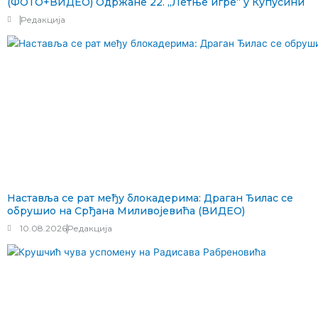
(ФОТО+ВИДЕО) Одржане 22. „Летње игре“ у Купусини
Редакција
Наставља се рат међу блокадерима: Драган Ђилас се
обрушио на Срђана Миливојевића (ВИДЕО)
10.08.2026
Редакција