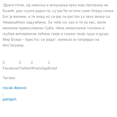
“Драги Ноле, од невоља и искушења кроз која пролазиш на
Божић, дан суште радости, сутра ће остати само бледа сенка.
Бог је велики, а ти знаш ко си јер си растао уз звук звона са
Немањићких задужбина. За тебе се, као и ти за нас, моле
милиони православних Срба. Нека непролазна топлина и
љубав витлејемске пећине греје и снажи твоје срце и душу.
Мир Божји – Христос се роди”, написао је патријарх на
Инстаграму.
Facebook
Twitter
WhatsApp
Email
Тагови:
novak đokovic
,
patrijarh