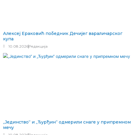
Алексеј Ераковић победник Дечијег вараличарског
купа
10.08.2026
Редакција
„Јединство“ и „Ђурђин“ одмерили снаге у припремном
мечу
10.08.2026
Редакција