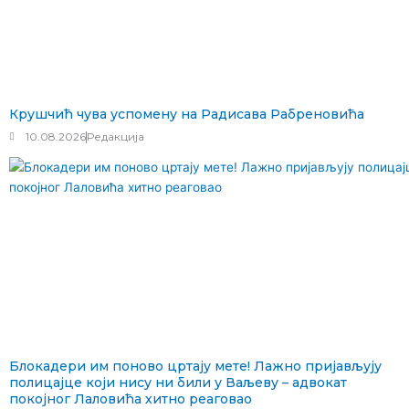
Крушчић чува успомену на Радисава Рабреновића
10.08.2026
Редакција
Блокадери им поново цртају мете! Лажно пријављују
полицајце који нису ни били у Ваљеву – адвокат
покојног Лаловића хитно реаговао