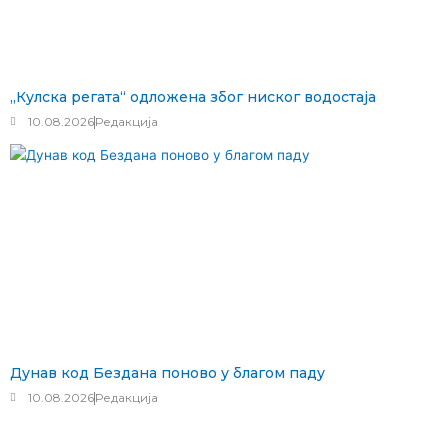
„Кулска регата“ одложена због ниског водостаја
10.08.2026
Редакција
Дунав код Бездана поново у благом паду
10.08.2026
Редакција