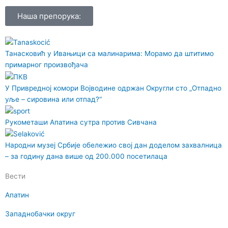
Наша препорука:
Танасковић у Ивањици са малинарима: Морамо да штитимо
примарног произвођача
У Привредној комори Војводине одржан Округли сто „Отпадно
уље – сировина или отпад?“
Рукометаши Апатина сутра против Сивчана
Народни музеј Србије обележио свој дан доделом захвалница
– за годину дана више од 200.000 посетилаца
Вести
Апатин
Западнобачки округ