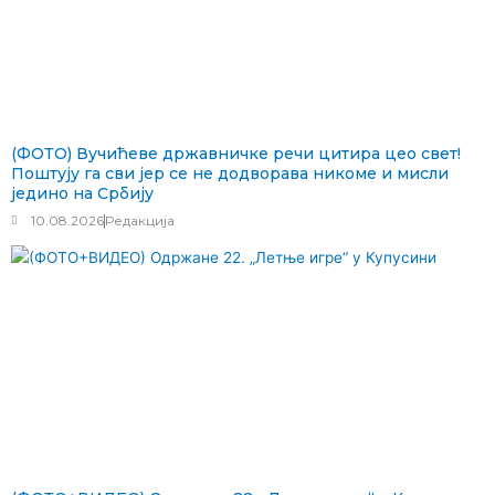
(ФОТО) Вучићеве државничке речи цитира цео свет!
Поштују га сви јер се не додворава никоме и мисли
једино на Србију
10.08.2026
Редакција