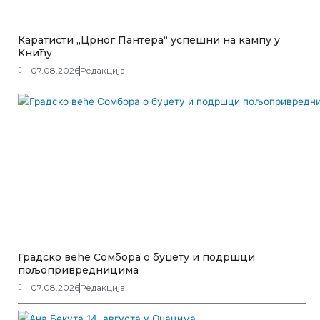
Каратисти „Црног Пантера“ успешни на кампу у
Книћу
07.08.2026
Редакција
Градско веће Сомбора о буџету и подршци
пољопривредницима
07.08.2026
Редакција