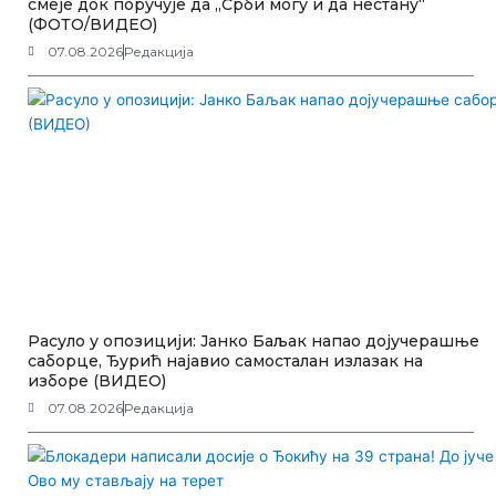
смеје док поручује да „Срби могу и да нестану“
(ФОТО/ВИДЕО)
07.08.2026
Редакција
Расуло у опозицији: Јанко Баљак напао дојучерашње
саборце, Ђурић најавио самосталан излазак на
изборе (ВИДЕО)
07.08.2026
Редакција