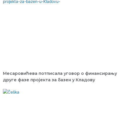
Месаровићева потписала уговор о финансирању
друге фазе пројекта за базен у Кладову