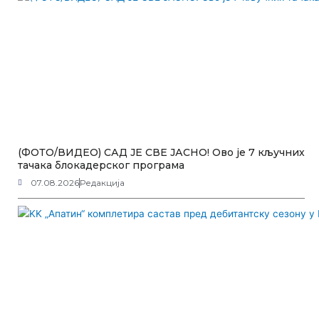
(ФОТО/ВИДЕО) САД ЈЕ СВЕ ЈАСНО! Ово је 7 кључних
тачака блокадерског програма
07.08.2026
Редакција