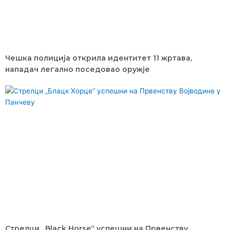
Чешка полиција открила идентитет 11 жртава,
нападач легално поседовао оружје
Стрелци „Black Horse“ успешни на Првенству