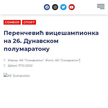
Пређи
F
I
T
Y
на
a
n
w
o
c
s
i
u
садржај
e
t
t
t
b
a
t
u
o
g
e
b
СОМБОР
,
СПОРТ
o
r
r
e
k
a
Перенчевић вицешампионка
m
на 26. Дунавском
полумаратону
Извор: АК ”Сомаратон”, Фото: АК ”Сомаратон”
Датум: 17.10.2022