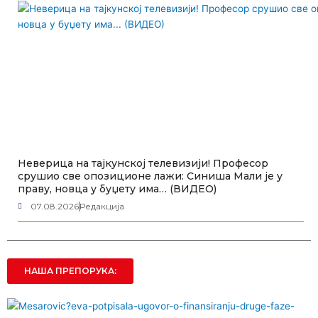
Неверица на тајкунској телевизији! Професор
срушио све опозиционе лажи: Синиша Мали је у
праву, новца у буџету има… (ВИДЕО)
07.08.2026
Редакција
НАША ПРЕПОРУКА: