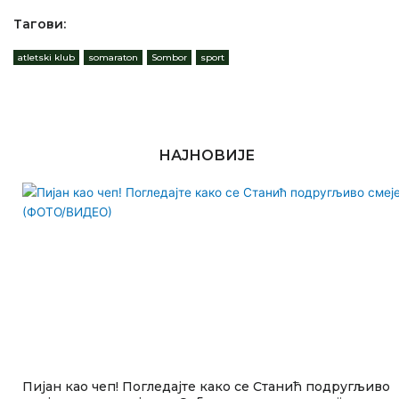
Тагови:
atletski klub
,
somaraton
,
Sombor
,
sport
НАЈНОВИЈЕ
Пијан као чеп! Погледајте како се Станић подругљиво