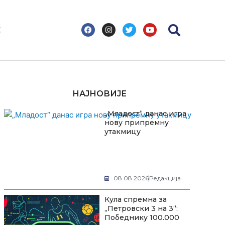
F
I
T
Y
С
a
n
w
o
c
s
i
u
e
t
t
t
b
a
t
u
o
g
e
b
o
r
r
e
k
a
m
НАЈНОВИЈЕ
„Младост“ данас игра
нову припремну
утакмицу
08.08.2026
Редакција
Кула спремна за
„Петровски 3 на 3“:
Победнику 100.000