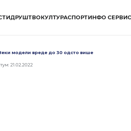
СТИ
ДРУШТВО
КУЛТУРА
СПОРТ
ИНФО СЕРВИ
Неки модели вреде до 30 одсто више
тум: 21.02.2022