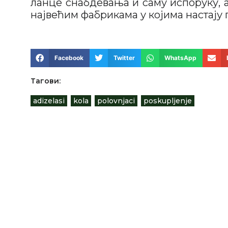
ланце снабдевања и саму испоруку, 
највећим фабрикама у којима настају
Facebook
Twitter
WhatsApp
Тагови:
adizelasi
,
kola
,
polovnjaci
,
poskupljenje