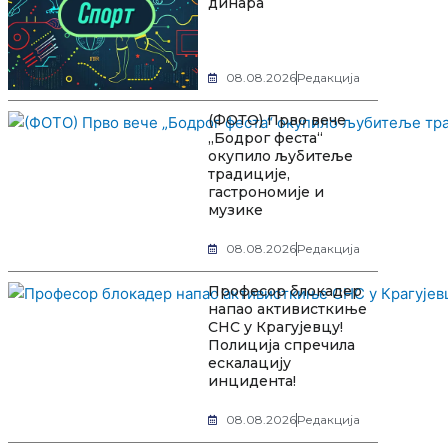
динара
08.08.2026
Редакција
(ФОТО) Прво вече
„Бодрог феста“
окупило љубитеље
традиције,
гастрономије и
музике
08.08.2026
Редакција
Професор блокадер
напао активисткиње
СНС у Крагујевцу!
Полиција спречила
ескалацију
инцидента!
08.08.2026
Редакција