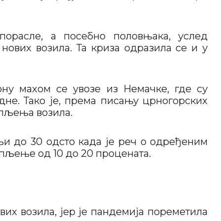
 порасле, а посебно половњака, услед
ових возила. Та криза одразила се и у
ну махом се увозе из Немачке, где су
дне. Тако је, према писању црногорских
упљења возила.
љи до 30 одсто када је реч о одређеним
упљење од 10 до 20 процената.
вих возила, јер је пандемија пореметила