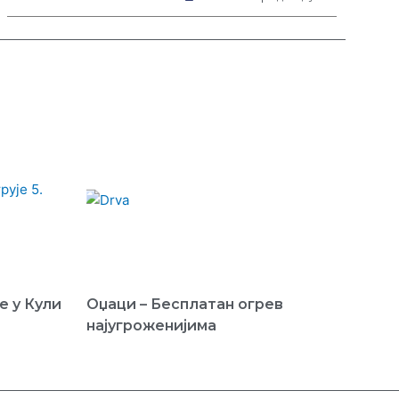
е у Кули
Оџаци – Бесплатан огрев
најугроженијима