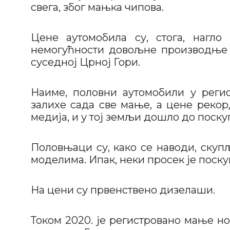
свега, због мањка чипова.
Цене аутомобила су, стога, нагло
немогућности довољне производње н
суседној Црној Гори.
Наиме, половни аутомобили у регио
залихе сада све мање, а цене рекор
медија, и у тој земљи дошло до поск
Половњаци су, како се наводи, скуп
моделима. Ипак, неки просек је поск
На цени су првенствено дизелаши.
Током 2020. је регистровано мање но