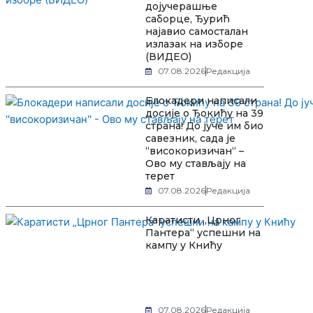
дојучерашње
саборце, Ђурић
најавио самосталан
излазак на изборе
(ВИДЕО)
07.08.2026
Редакција
Блокадери написали
досије о Ђокићу на 39
страна! До јуче им био
савезник, сада је
“високоризичан“ –
Ово му стављају на
терет
07.08.2026
Редакција
Каратисти „Црног
Пантера“ успешни на
кампу у Книћу
07.08.2026
Редакција