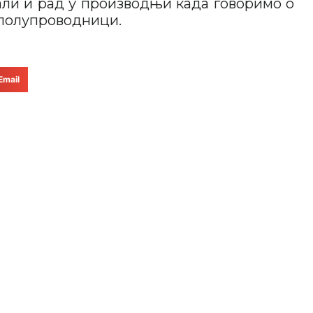
али и рад у производњи када говоримо о
 полупроводници.
Email