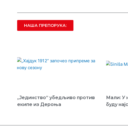
НАША ПРЕПОРУКА:
„Јединство“ убедљиво против
Мали: У 
екипе из Дероња
буду нај