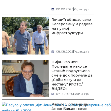
08.08.2026
Редакција
Глишић обишао село
Бесеровину и радове
на путној
инфраструктури
08.08.2026
Редакција
Пијан као чеп!
Погледајте како се
Станић подругљиво
смеје док поручује да
„Срби могу и да
нестану“ (ФОТО/
ВИДЕО)
07.08.2026
Редакција
Расуло у опозицији:
Јанко Баљак напао