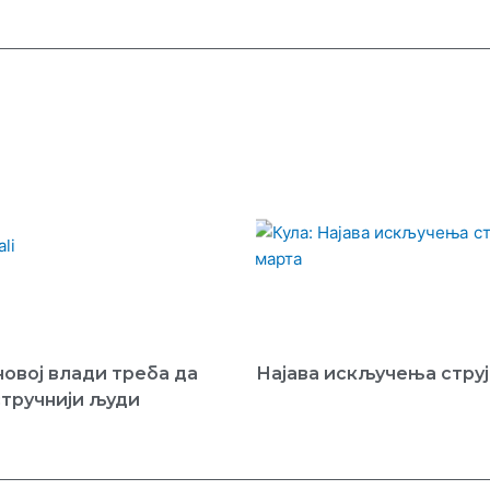
новој влади треба да
Најава искључења струј
стручнији људи