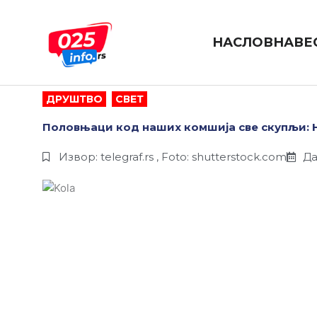
Пређи
на
садржај
НАСЛОВНА
ВЕ
ДРУШТВО
,
СВЕТ
Половњаци код наших комшија све скупљи: 
Извор: telegraf.rs , Foto: shutterstock.com
Да