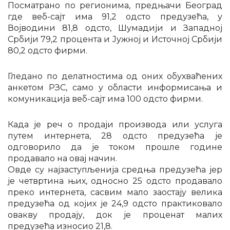
Посматрано по регионима, предњачи Београд
где веб-сајт има 91,2 одсто предузећа, у
Војводини 81,8 одсто, Шумадији и Западној
Србији 79,2 процента и Јужној и Источној Србији
80,2 одсто фирми.
Гледано по делатностима од оних обухваћених
анкетом РЗС, само у области информисања и
комуникација веб-сајт има 100 одсто фирми.
Када је реч о продаји производа или услуга
путем интернета, 28 одсто предузећа је
одговорило да је током прошле године
продавало на овај начин.
Овде су најзаступљенија средња предузећа јер
је четвртина њих, односно 25 одсто продавало
преко интернета, сасвим мало заостају велика
предузећа од којих је 24,9 одсто практиковало
овакву продају, док је проценат малих
предузећа износио 21,8.