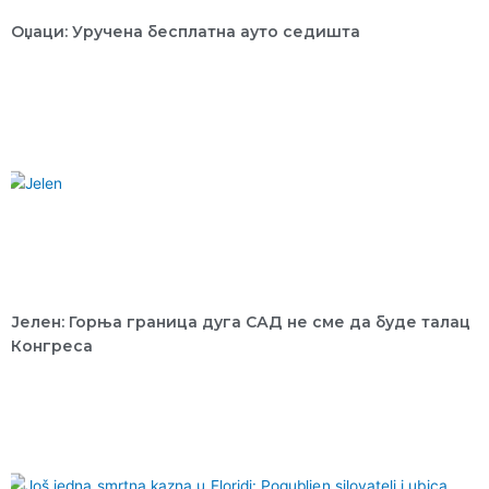
Оџаци: Уручена бесплатна ауто седишта
Јелен: Горња граница дуга САД не сме да буде талац
Конгреса