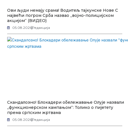
Ови људи немају срама! Водитељ тајкунске Нове С
највећи погром Срба назвао „војно-полицијском
акцијом“ (ВИДЕО)
05.08.2026
Редакција
Скандалозно! Блокадери обележавање Олује назвали
„функционерском кампањом“: Толико о пијетету
према српским жртвама
05.08.2026
Редакција