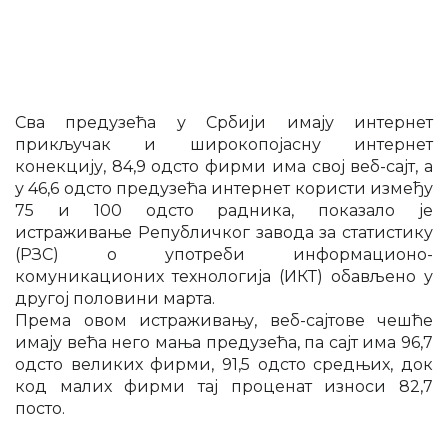
Сва предузећа у Србији имају интернет
прикључак и широкопојасну интернет
конекцију, 84,9 одсто фирми има свој веб-сајт, а
у 46,6 одсто предузећа интернет користи између
75 и 100 одсто радника, показало је
истраживање Републичког завода за статистику
(РЗС) о употреби информационо-
комуникационих технологија (ИКТ) обављено у
другој половини марта.
Према овом истраживању, веб-сајтове чешће
имају већа него мања предузећа, па сајт има 96,7
одсто великих фирми, 91,5 одсто средњих, док
код малих фирми тај проценат износи 82,7
посто.