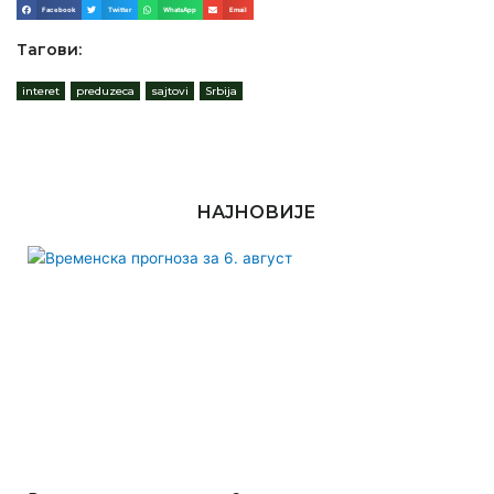
Facebook
Twitter
WhatsApp
Email
Тагови:
interet
,
preduzeca
,
sajtovi
,
Srbija
НАЈНОВИЈЕ