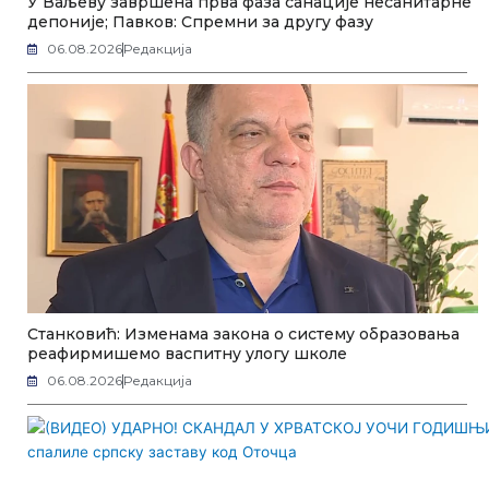
У Ваљеву завршена прва фаза санације несанитарне
депоније; Павков: Спремни за другу фазу
06.08.2026
Редакција
Станковић: Изменама закона о систему образовања
реафирмишемо васпитну улогу школе
06.08.2026
Редакција