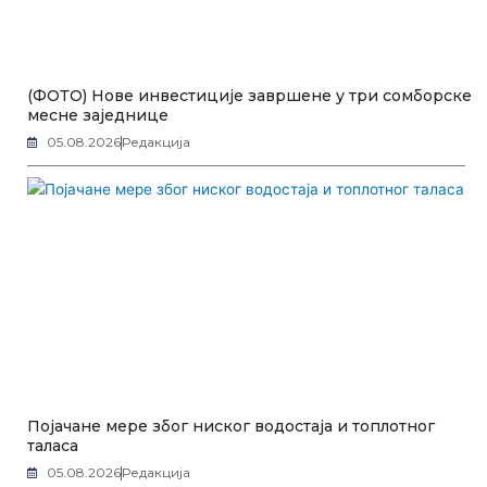
(ФОТО) Нове инвестиције завршене у три сомборске
месне заједнице
05.08.2026
Редакција
Појачане мере због ниског водостаја и топлотног
таласа
05.08.2026
Редакција