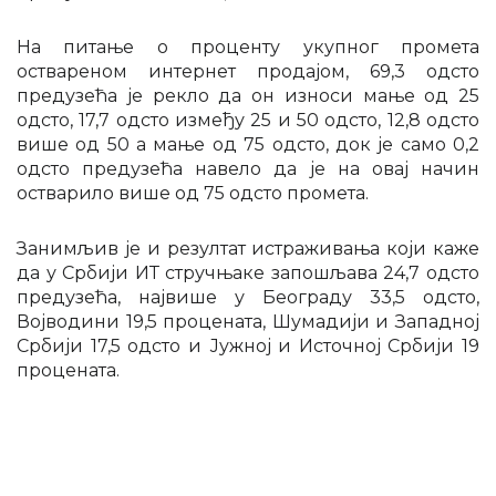
На питање о проценту укупног промета
оствареном интернет продајом, 69,3 одсто
предузећа је рекло да он износи мање од 25
одсто, 17,7 одсто између 25 и 50 одсто, 12,8 одсто
више од 50 а мање од 75 одсто, док је само 0,2
одсто предузећа навело да је на овај начин
остварило више од 75 одсто промета.
Занимљив је и резултат истраживања који каже
да у Србији ИТ стручњаке запошљава 24,7 одсто
предузећа, највише у Београду 33,5 одсто,
Војводини 19,5 процената, Шумадији и Западној
Србији 17,5 одсто и Јужној и Источној Србији 19
процената.