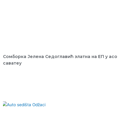
Сомборка Јелена Седоглавић златна на ЕП у асо
саватеу