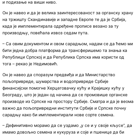
и подизање на виши ниво.
Он је навео и да је велика заинтересованост за органску храну
на тржишту Скандинавије и западне Европе те да је Србија,
када је имплементирала одређене прописе везано за ту
производњу, повећала извоз седам пута.
– Са овим документом и овом сарадњом, надам се да ћемо ми
бити једна добра платформа да трансферишемо та знања ка
Републици Српској и да Република Српска има користи од
тога – рекао је Недимовић.
Он је навео да споразум предвиђа и да Министарство
пољопривреде, шумарства и водопривреде Србије
финансијски помогне Херцеговачку кућу и Крајишку кућу у
Београду, што је један од начина да се промовише органске
производе из Српске на простору Србије. Сматра и да је веома
важно да пољопривредни институти Србије и Српске почну
сарадњу како би имплементирали нове сорте семена.
– Дефинитивно морамо да се уздамо „у се и у своје кљусе“, да
имамо довољно семена и кукуруза и соје и пшенице да би