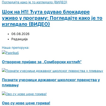
Шок на Н1! Ћута одувао блокадере
уживо у програму: Погледајте како је то
изгледало (ВИДЕО)
06.08.2026
Редакција
Наша препорука:
Отворене пријаве за „Сомборски котлић“
Познати учесници државног школског првенства у
пливању
Ово су нове цене горива!