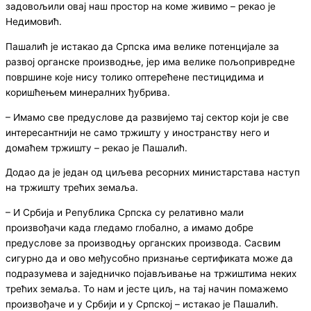
задовољили овај наш простор на коме живимо – рекао је
Недимовић.
Пашалић је истакао да Српска има велике потенцијале за
развој органске производње, јер има велике пољопривредне
површине које нису толико оптерећене пестицидима и
коришћењем минералних ђубрива.
– Имамо све предуслове да развијемо тај сектор који је све
интересантнији не само тржишту у иностранству него и
домаћем тржишту – рекао је Пашалић.
Додао да је један од циљева ресорних министарстава наступ
на тржишту трећих земаља.
– И Србија и Република Српска су релативно мали
произвођачи када гледамо глобално, а имамо добре
предуслове за производњу органских производа. Сасвим
сигурно да и ово међусобно признање сертификата може да
подразумева и заједничко појављивање на тржиштима неких
трећих земаља. То нам и јесте циљ, на тај начин помажемо
произвођаче и у Србији и у Српској – истакао је Пашалић.