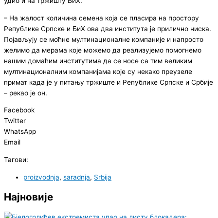
удио и на тржишту БиХ.
– На жалост количина семена која се пласира на простору
Републике Српске и БиХ ова два института је прилично ниска.
Појављују се моћне мултинационалне компаније и напросто
желимо да мерама које можемо да реализујемо помогнемо
нашим домаћим институтима да се носе са тим великим
мултинационалним компанијама које су некако преузеле
примат када је у питању тржиште и Републике Српске и Србије
– рекао је он.
Facebook
Twitter
WhatsApp
Email
Тагови:
proizvodnja
,
saradnja
,
Srbija
Најновије