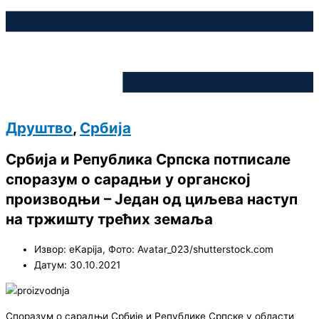
Друштво
,
Србија
Србија и Република Српска потписале
споразум о сарадњи у органској
производњи – Један од циљева наступ
на тржишту трећих земаља
Извор: eKapija, Фото: Avatar_023/shutterstock.com
Датум: 30.10.2021
Споразум о сарадњи Србије и Републике Српске у области