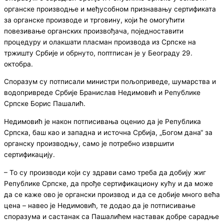
органске производње и међусобном признавању сертификата
за органске производе и трговину, који ће омогућити
повезивање органских произвођача, поједноставити
процедуру и олакшати пласман производа из Српске на
тржишту Србије и обрнуто, поптписан је у Београду 29.
октобра.
Споразум су потписали министри пољоприведе, шумарства и
водопривреде Србије Бранислав Недимовић и Републике
Српске Борис Пашалић.
Недимовић је након потписивања оценио да је Република
Српска, баш као и западна и источна Србија, „Богом дана“ за
органску производњу, само је потребно извршити
сертификацију.
– То су производи који су здрави само треба да добију жиг
Републике Српске, да прође сертификациону кућу и да може
да се каже ово је органски производ и да се добије много већа
цена – навео је Недимовић, те додао да је потписивање
споразума и састанак са Пашалићем наставак добре сарадње