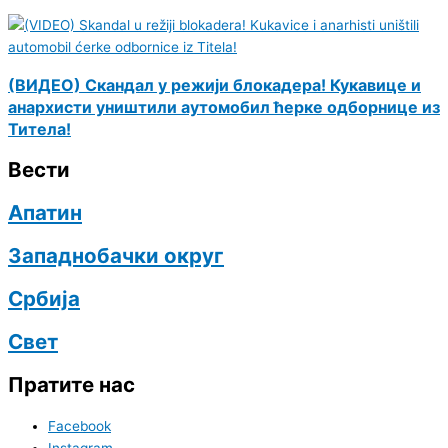
(ВИДЕО) Скандал у режији блокадера! Кукавице и
анархисти уништили аутомобил ћерке одборнице из
Титела!
Вести
Апатин
Западнобачки округ
Србија
Свет
Пратите нас
Facebook
Instagram