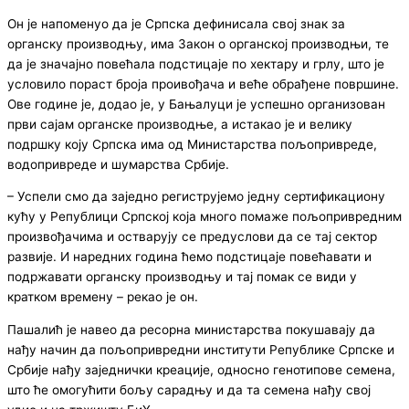
Он је напоменуо да је Српска дефинисала свој знак за
органску производњу, има Закон о органској производњи, те
да је значајно повећала подстицаје по хектару и грлу, што је
условило пораст броја проивођача и веће обрађене површине.
Ове године је, додао је, у Бањалуци је успешно организован
први сајам органске производње, а истакао је и велику
подршку коју Српска има од Министарства пољопривреде,
водопривреде и шумарства Србије.
– Успели смо да заједно региструјемо једну сертификациону
кућу у Републици Српској која много помаже пољопривредним
произвођачима и остварују се предуслови да се тај сектор
развије. И наредних година ћемо подстицаје повећавати и
подржавати органску производњу и тај помак се види у
кратком времену – рекао је он.
Пашалић је навео да ресорна министарства покушавају да
нађу начин да пољопривредни институти Републике Српске и
Србије нађу заједнички креације, односно генотипове семена,
што ће омогућити бољу сарадњу и да та семена нађу свој