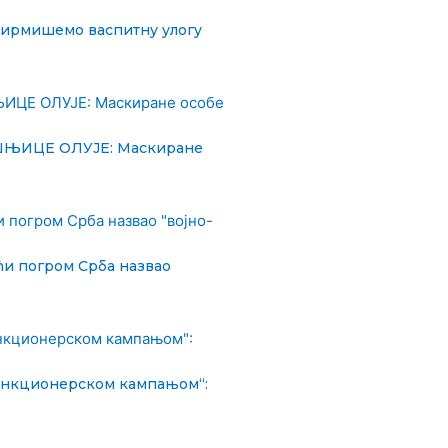
фирмишемо васпитну улогу
ШЊИЦЕ ОЛУЈЕ: Маскиране
ћи погром Срба назвао
функционерском кампањом“: