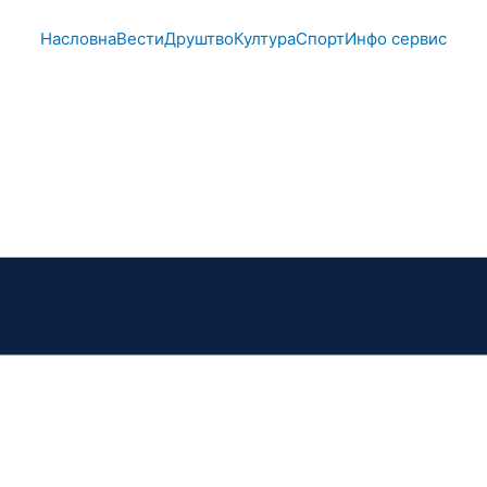
Насловна
Вести
Друштво
Култура
Спорт
Инфо сервис