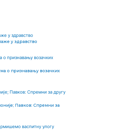
лаже у здравство
ма о признавању возачких
оније; Павков: Спремни за