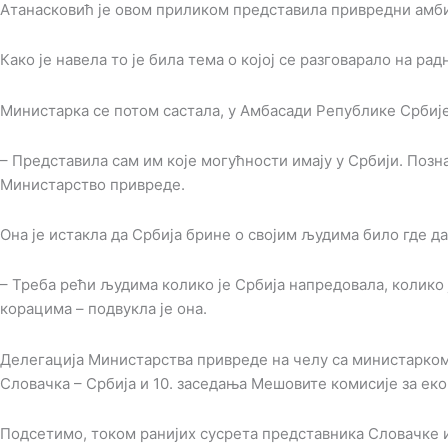
Атанасковић је овом приликом представила привредни амбиј
Како је навела то је била тема о којој се разговарало на р
Министарка се потом састала, у Амбасади Републике Србије
– Представила сам им које могућности имају у Србији. Позна
Министарство привреде.
Она је истакла да Србија брине о својим људима било где да
– Треба рећи људима колико је Србија напредовала, колико
корацима – подвукла је она.
Делегација Министарства привреде на челу са министарко
Словачка – Србија и 10. заседања Мешовите комисије за е
Подсетимо, током ранијих сусрета представника Словачке 