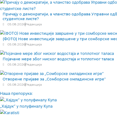
Причају о демократији, а чланство одобрава Управни одб
студентске листе?
05.08.2026
Редакција
(ФОТО) Нове инвестиције завршене у три сомборске ме
05.08.2026
Редакција
Појачане мере због ниског водостаја и топлотног таласа
05.08.2026
Редакција
Отворене пријаве за „Сомборске омладинске игре“
05.08.2026
Редакција
Наша препорука:
„Хајдук“ у полуфиналу Купа