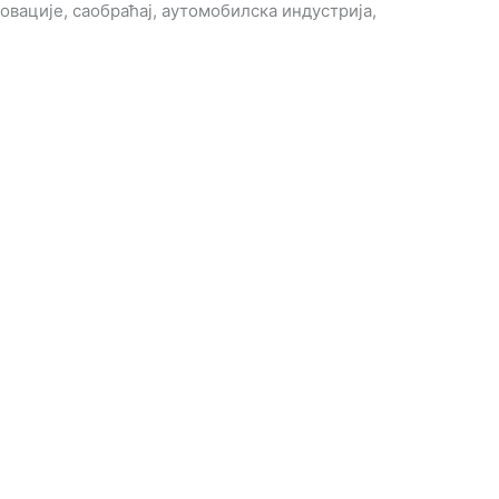
овације, саобраћај, аутомобилска индустрија,