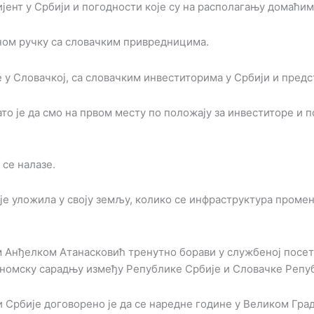
ент у Србији и погодности које су на располагању домаћим
адном ручку са словачким привредницима.
 у Словачкој, са словачким инвеститорима у Србији и пред
то је да смо на првом месту по положају за инвеститоре и п
 се налазе.
 је уложила у своју земљу, колико се инфраструктура проме
м Анђелком Атанасковић тренутно борави у службеној пос
кономску сарадњу између Републике Србије и Словачке Репу
и Србије договорено је да се наредне године у Великом Гр