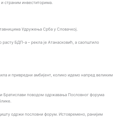
 и страним инвеститорима.
ставницима Удружења Срба у Словачкој.
о расту БДП-а – рекла је Атанасковић, а саопштило
нила и привредни амбијент, колико идемо напред великим
ети Братислави поводом одржавања Пословног форума
блике.
адишту одржи пословни форум. Истовремено, ранијим