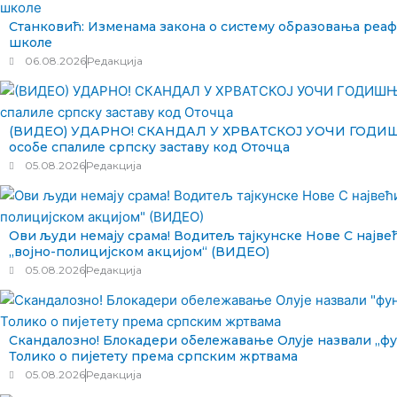
Станковић: Изменама закона о систему образовања реа
школе
06.08.2026
Редакција
(ВИДЕО) УДАРНО! СКАНДАЛ У ХРВАТСКОЈ УОЧИ ГОДИ
особе спалиле српску заставу код Оточца
05.08.2026
Редакција
Ови људи немају срама! Водитељ тајкунске Нове С најве
„војно-полицијском акцијом“ (ВИДЕО)
05.08.2026
Редакција
Скандалозно! Блокадери обележавање Олује назвали „
Толико о пијетету према српским жртвама
05.08.2026
Редакција