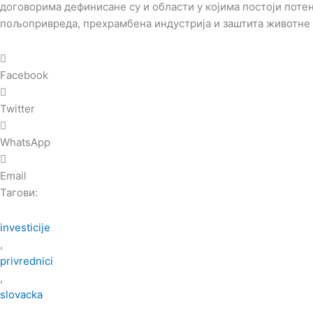
договорима дефинисане су и области у којима постоји потенц
пољопривреда, прехрамбена индустрија и заштита животне
Facebook
Twitter
WhatsApp
Email
Тагови:
investicije
,
privrednici
,
slovacka