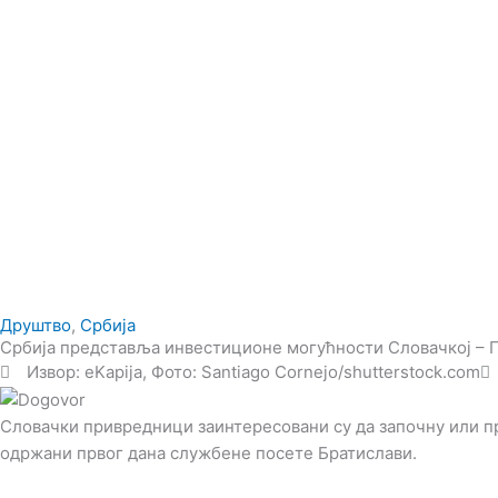
Друштво
,
Србија
Србија представља инвестиционе могућности Словачкој – 
Извор: eKapija, Фото: Santiago Cornejo/shutterstock.com
Словачки привредници заинтересовани су да започну или пр
одржани првог дана службене посете Братислави.