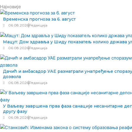
Најновије
Временска прогноза за 6. август
06.08.2026
Редакција
Мацут: Дом здравља у Шиду показатељ колико држава у
06.08.2026
Редакција
Дачић и амбасадор УАЕ разматрали унапређење споразу
дозвола
06.08.2026
Редакција
У Ваљеву завршена прва фаза санације несанитарне деп
другу фазу
06.08.2026
Редакција