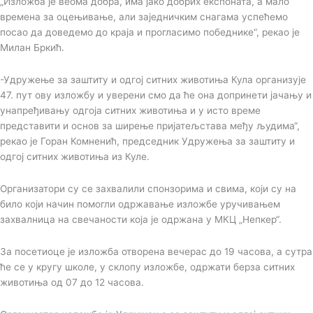
„Изложба је веома добра, има јако добрих експоната, а мало
времена за оцењивање, али заједничким снагама успећемо
посао да доведемо до краја и прогласимо победнике“, рекао је
Милан Бркић.
-Удружење за заштиту и одгој ситних животиња Кула организује
47. пут ову изложбу и уверени смо да ће она допринети јачању и
унапређивању одгоја ситних животиња и у исто време
представити и основ за ширење пријатељстава међу људима“,
рекао је Горан Комненић, председник Удружења за заштиту и
одгој ситних животиња из Куле.
Организатори су се захвалили спонзорима и свима, који су на
било који начин помогли одржавање изложбе уручивањем
захвалница на свечаности која је одржана у МКЦ „Непкер“.
За посетиоце је изложба отворена вечерас до 19 часова, а сутра
ће се у кругу школе, у склопу изложбе, одржати берза ситних
животиња од 07 до 12 часова.