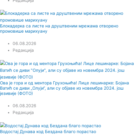
Редакција
Блокадерка са листе на друштвеним мрежама отворено
промовише марихуану
06.08.2026
Редакција
Ова је гора и од ментора Грухоњића! Лице лешинарке: Бојана
Ватић се диви „Олуји“, али су објаве из новембра 2024. још
језивије (ФОТО)
06.08.2026
Редакција
Водостај Дунава код Бездана благо порастао