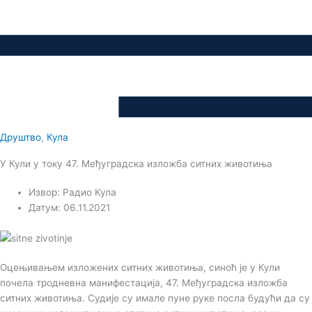
Друштво
,
Кула
У Кули у току 47. Међуградска изложба ситних животиња
Извор: Радио Кула
Датум: 06.11.2021
Оцењивањем изложених ситних животиња, синоћ је у Кули
почела тродневна манифестација, 47. Међуградска изложба
ситних животиња. Судије су имале пуне руке посла будући да су