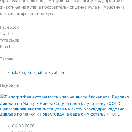
Организатор изложбе је Удружење за заштиту и одгој ситних
животиња из Куле, а покровитељи општина Кула и Туристичка
организација општине Кула.
Facebook
Twitter
WhatsApp
Email
Тагови:
izložba
,
Kula
,
sitne zivotinje
Најновије
Бјелогрлићев екстремиста упао на листу блокадера: Редовно
дивљао по Чачку и Новом Саду, а сада би у фотељу (ФОТО)
06.08.2026