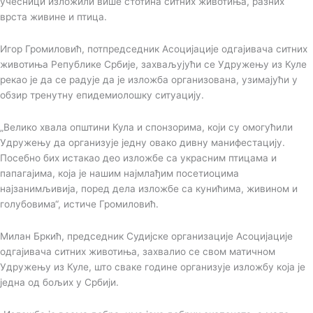
учесници изложили више стотина ситних животиња, разних
врста живине и птица.
Игор Громиловић, потпредседник Асоцијације одгајивача ситних
животиња Републике Србије, захваљујући се Удружењу из Куле
рекао је да се радује да је изложба организована, узимајући у
обзир тренутну епидемиолошку ситуацију.
„Велико хвала општини Кула и спонзорима, који су омогућили
Удружењу да организује једну овако дивну манифестацију.
Посебно бих истакао део изложбе са украсним птицама и
папагајима, која је нашим најмлађим посетиоцима
најзанимљивија, поред дела изложбе са кунићима, живином и
голубовима“, истиче Громиловић.
Милан Бркић, председник Судијске организације Асоцијације
одгајивача ситних животиња, захвалио се свом матичном
Удружењу из Куле, што сваке године организује изложбу која је
једна од бољих у Србији.