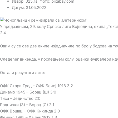
Извор: 025.rs, Фото: pixabay.com
Датум: 31.05.2022
У предзадњем, 29. колу Српске лиге Војводина, екипа „Текс
2:4.
Овим су се ове две екипе изједначиле по броју бодова на та
Следећег викенда, у последњем колу, оџачки фудбалери иду
Остали резултати лиге:
ОФК Стари Град – ОФК Бечеј 1918 3:2
Динамо 1945 – Борац (Ш) 3:0
Тиса – Јединство 2:0
Раднички (З) – Борац (С) 2:1
ОФК Вршац – ОФК Кикинда 2:0
Феникс 1995 – Хајдук 1912 1:3