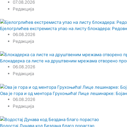
07.08.2026
Редакција
Бјелогрлићев екстремиста упао на листу блокадера: Редовн
06.08.2026
Редакција
Блокадерка са листе на друштвеним мрежама отворено пр
06.08.2026
Редакција
Ова је гора и од ментора Грухоњића! Лице лешинарке: Бојана
06.08.2026
Редакција
Водостај Дунава код Бездана благо порастао