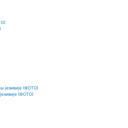
)
 језивије (ФОТО)