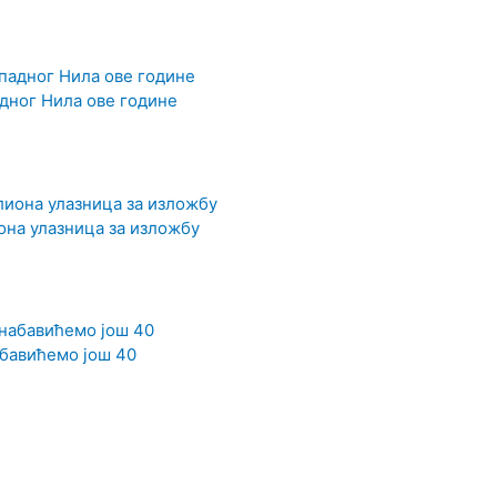
дног Нила ове године
она улазница за изложбу
абавићемо још 40