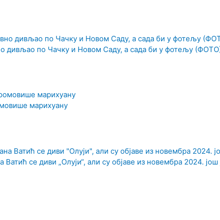
о дивљао по Чачку и Новом Саду, а сада би у фотељу (ФОТО
омовише марихуану
 Ватић се диви „Олуји“, али су објаве из новембра 2024. још