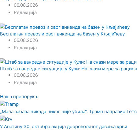
06.08.2026
Редакција
Бесплатан превоз и овог викенда на базен у Кљајићеву
06.08.2026
Редакција
Штаб за ванредне ситуације у Кули: На снази мере за раци
06.08.2026
Редакција
Наша препорука:
„Мала забава никада никог није убила“. Трамп направио Гетс
У Апатину 30. октобра акција добровољног давања крви