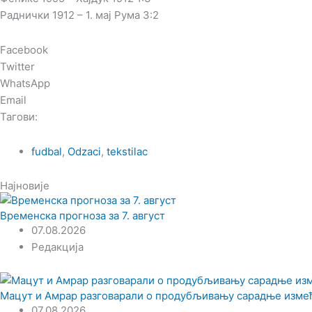
Раднички 1912 – 1. мај Рума 3:2
Facebook
Twitter
WhatsApp
Email
Тагови:
fudbal
,
Odzaci
,
tekstilac
Најновије
Временска прогноза за 7. август
07.08.2026
Редакција
Мацут и Амрар разговарали о продубљивању сарадње измеђ
07.08.2026