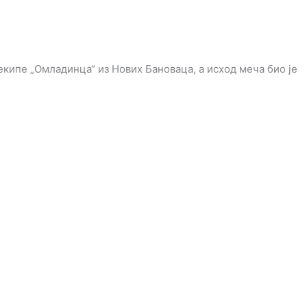
 екипе „Омладинца“ из Нових Бановаца, а исход меча био је