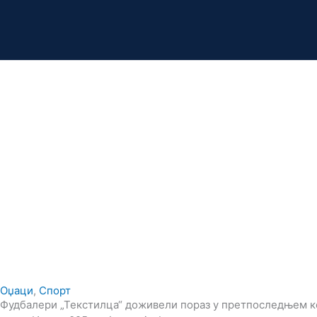
Оџаци
,
Спорт
Фудбалери „Текстилца“ доживели пораз у претпоследњем к