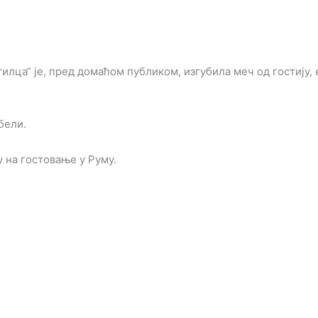
тилца“ је, пред домаћом публиком, изгубила меч од гостију,
бели.
 на гостовање у Руму.