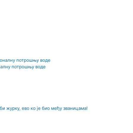
оналну потрошњу воде
би журку, ево ко је био међу званицама!