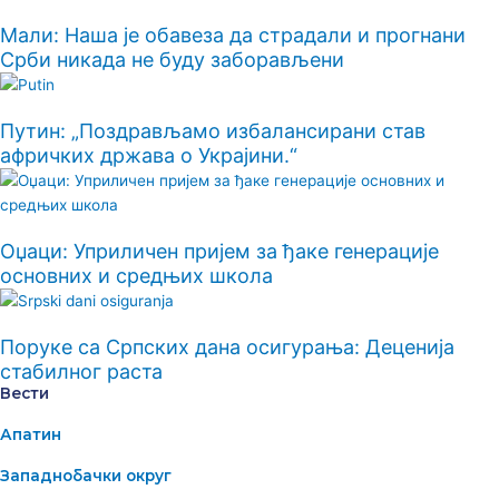
Мали: Наша је обавеза да страдали и прогнани
Срби никада не буду заборављени
Путин: „Поздрављамо избалансирани став
афричких држава о Украјини.“
Оџаци: Уприличен пријем за ђаке генерације
основних и средњих школа
Поруке са Српских дана осигурања: Деценија
стабилног раста
Вести
Апатин
Западнобачки округ