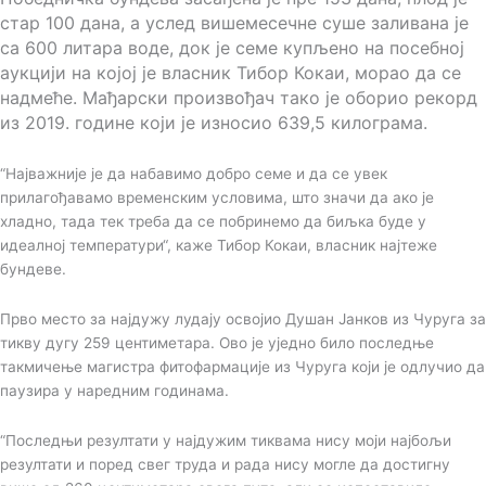
стар 100 дана, а услед вишемесечне суше заливана је
са 600 литара воде, док је семе купљено на посебној
аукцији на којој је власник Тибор Кокаи, морао да се
надмеће. Мађарски произвођач тако је оборио рекорд
из 2019. године који је износио 639,5 килограма.
“Најважније је да набавимо добро семе и да се увек
прилагођавамо временским условима, што значи да ако је
хладно, тада тек треба да се побринемо да биљка буде у
идеалној температури“, каже Тибор Кокаи, власник најтеже
бундеве.
Прво место за најдужу лудају освојио Душан Јанков из Чуруга за
тикву дугу 259 центиметара. Ово је уједно било последње
такмичење магистра фитофармације из Чуруга који је одлучио да
паузира у наредним годинама.
“Последњи резултати у најдужим тиквама нису моји најбољи
резултати и поред свег труда и рада нису могле да достигну