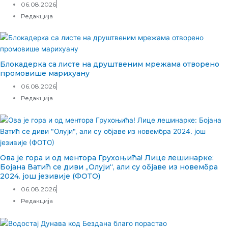
06.08.2026
Редакција
Блокадерка са листе на друштвеним мрежама отворено
промовише марихуану
06.08.2026
Редакција
Ова је гора и од ментора Грухоњића! Лице лешинарке:
Бојана Ватић се диви „Олуји“, али су објаве из новембра
2024. још језивије (ФОТО)
06.08.2026
Редакција