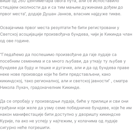
више од 260 центиметара овога пута, али се испоставило
стицајем околности да и са тим мањим дужинама дођем до
првог места“, додаје Душан Јанков, власник најдуже тикве.
Освајачима првог места резултати ће бити регистровани у
Светској асоцијацији произвођача бундева, чији је Кикинда члан
од ове године.
“Гледаћемо да поспешимо произвођаче да гаје лудаје са
посебним семенима и са много љубави, да уткају ту љубав у
бундеве да буду и тешке и дугачке, али и да од бундева праве
неке нове производе који ће бити представљени, како
кикиндској, тако регионалној, али и светској јавности“ , сматра
Никола Лукач, градоначелник Кикинде.
Да се опробају у производњи лудаја, биће у прилици и сви они
грађани који желе да узму семе победничке бундеве, које ће им
након манифестације бити доступно у дворишту кикиндске
Курије, па ако не успеју у најтежим, у колачима од лудаје
сигурно неће погрешити.