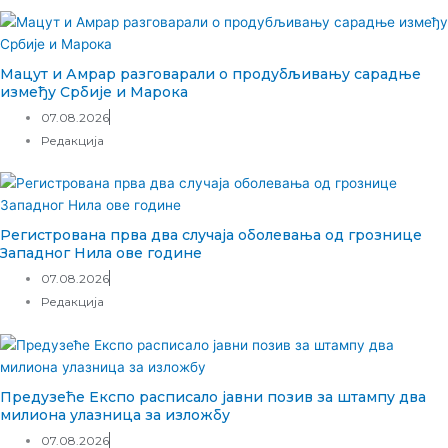
Мацут и Амрар разговарали о продубљивању сарадње
између Србије и Марока
07.08.2026
Редакција
Регистрована прва два случаја оболевања од грознице
Западног Нила ове године
07.08.2026
Редакција
Предузеће Експо расписало јавни позив за штампу два
милиона улазница за изложбу
07.08.2026