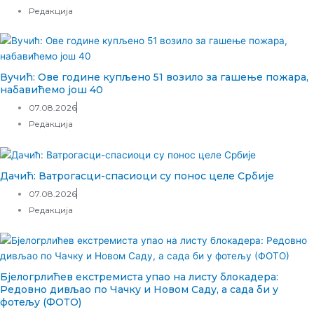
Редакција
Вучић: Ове године купљено 51 возило за гашење пожара,
набавићемо још 40
07.08.2026
Редакција
Дачић: Ватрогасци-спасиоци су понос целе Србије
07.08.2026
Редакција
Бјелогрлићев екстремиста упао на листу блокадера:
Редовно дивљао по Чачку и Новом Саду, а сада би у
фотељу (ФОТО)