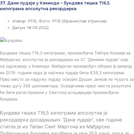
37. Дани лудаје у Кикинди – бундева тешка 716,5
килограма апсолутна рекордерка
Извор: РТВ, Фото: РТВ (Бранислав Угринов)
Датум: 18.09.2022
Бундева тешка 716,5 килограма, произвођача Тибора Кокаија из
Мађарске, апсолутна је рекордерка на 37. “Данима лудаје“ који
се одржавају у Кикинди. Мађарски произвођач оборио је рекрод
из 2019. године када је најтежа лудаја била 639,5 килограма.
Прво место за најдужу лудају освојио Душан Јанков из Чуруга за
тикву дугу 259 центиметара. Освајачима првог места резултати
ће бити регистровани у Светској асоцијацији произвођача
бундева.
Бундева тешка 716,5 килограма апсолутна је
рекордерка досадашњих “Дана лудаје“, ове године
стигла је из Тапаи Сент Мартона из Мађарске.
Победничка бундева засађена је пре 153 дана, плод је