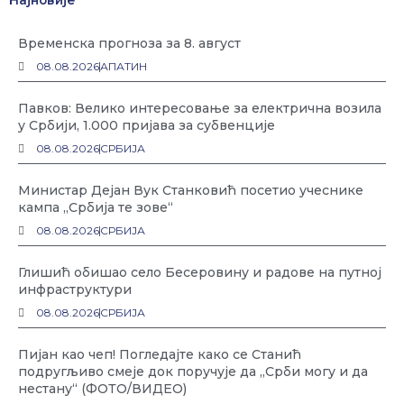
Најновије
Временска прогноза за 8. август
08.08.2026
АПАТИН
Павков: Велико интересовање за електрична возила
у Србији, 1.000 пријава за субвенције
08.08.2026
СРБИЈА
Министар Дејан Вук Станковић посетио учеснике
кампа „Србија те зове“
08.08.2026
СРБИЈА
Глишић обишао село Бесеровину и радове на путној
инфраструктури
08.08.2026
СРБИЈА
Пијан као чеп! Погледајте како се Станић
подругљиво смеје док поручује да „Срби могу и да
нестану“ (ФОТО/ВИДЕО)