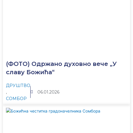
(ФОТО) Одржано духовно вече „У
славу Божића“
ДРУШТВО
,
06.01.2026
СОМБОР