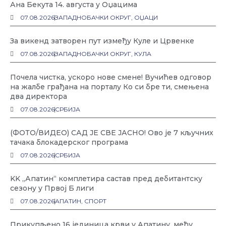
Ана Бекута 14. августа у Оџацима
07.08.2026
ЗАПАДНОБАЧКИ ОКРУГ
,
ОЏАЦИ
За викенд затворен пут између Куле и Црвенке
07.08.2026
ЗАПАДНОБАЧКИ ОКРУГ
,
КУЛА
Почела чистка, ускоро нове смене! Вучићев одговор
на жалбе грађана на порталу Ко си бре ти, смењена
два директора
07.08.2026
СРБИЈА
(ФОТО/ВИДЕО) САД ЈЕ СВЕ ЈАСНО! Ово је 7 кључних
тачака блокадерског програма
07.08.2026
СРБИЈА
KK „Апатин“ комплетира састав пред дебитантску
сезону у Првој Б лиги
07.08.2026
АПАТИН
,
СПОРТ
Прикупљено 16 јединица крви у Апатину, међу