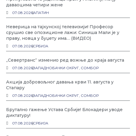
даваоцима четири жене
07.08.2026
АПАТИН
Неверица на тајкунској телевизији! Професор
срушио све опозиционе лажи: Синиша Мали је у
праву, новца у буџету има… (ВИДЕО)
07.08.2026
СРБИЈА
„Севертранс“ изменио ред вожње до краја августа
07.08.2026
ЗАПАДНОБАЧКИ ОКРУГ
,
СОМБОР
Акција добровољног давања крви 11. августа у
Стапару
07.08.2026
ЗАПАДНОБАЧКИ ОКРУГ
,
СОМБОР
Брутално гажење Устава Србије! Блокадери уводе
диктатуру!
07.08.2026
СРБИЈА