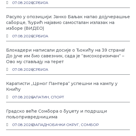
07.08.2026
СРБИЈА
Расуло у опозицији: Јанко Баљак напао дојучерашње
саборце, Ђурић најавио самосталан излазак на
изборе (ВИДЕО)
07.08.2026
СРБИЈА
Блокадери написали досије о Ђокићу на 39 страна!
До јуче им био савезник, сада је “високоризичан“ –
Ово му стављају на терет
07.08.2026
СРБИЈА
Каратисти „Црног Пантера“ успешни на кампу у
Книћу
07.08.2026
АПАТИН
,
СПОРТ
Градско веће Сомбора о буџету и подршци
пољопривредницима
07.08.2026
ЗАПАДНОБАЧКИ ОКРУГ
,
СОМБОР