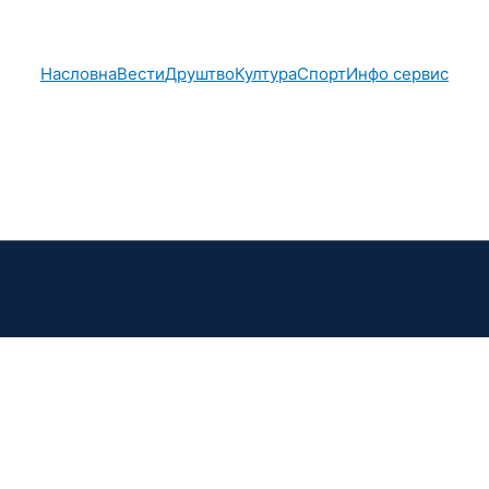
Насловна
Вести
Друштво
Култура
Спорт
Инфо сервис