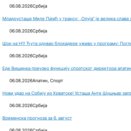
06.08.2026
Србија
Младоусташе Миле Пајић у трансу: „Олуја“ је велика слава
06.08.2026
Србија
Шок на Н1! Ћута одувао блокадере уживо у програму: Погле
06.08.2026
Србија
Еде Вишинка преузео функцију спортског директора апати
06.08.2026
Апатин
,
Спорт
Нови удар на Србију из Хрватске! Усташа Анте Шушњар зап
06.08.2026
Србија
Временска прогноза за 6. август
06.08.2026
Србија