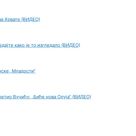
 за Хрвате (ВИДЕО)
дајте како је то изгледало (ВИДЕО)
нске „Младости“
ретио Вучићу: „Биће нова Олуја“ (ВИДЕО)