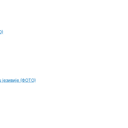
О)
ш језивије (ФОТО)