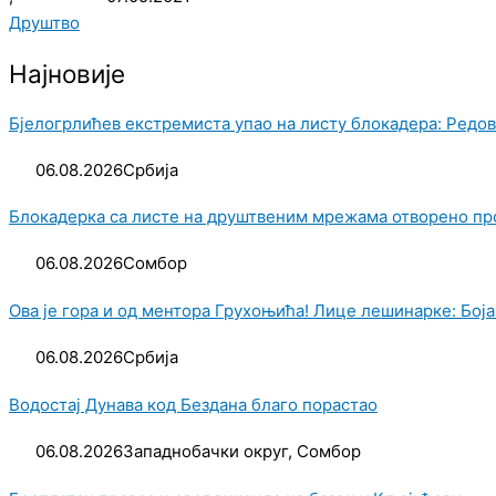
Друштво
Најновије
Бјелогрлићев екстремиста упао на листу блокадера: Редов
06.08.2026
Србија
Блокадерка са листе на друштвеним мрежама отворено п
06.08.2026
Сомбор
Ова је гора и од ментора Грухоњића! Лице лешинарке: Бојан
06.08.2026
Србија
Водостај Дунава код Бездана благо порастао
06.08.2026
Западнобачки округ
,
Сомбор