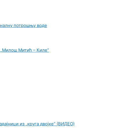
ионалну потрошњу воде
 „Милош Митић – Киле“
издајници из „круга двојке“ (ВИДЕО)