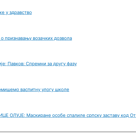
е у здравство
 о признавању возачких дозвола
је; Павков: Спремни за другу фазу
рмишемо васпитну улогу школе
ОЛУЈЕ: Маскиране особе спалиле српску заставу код О