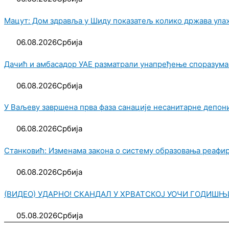
Мацут: Дом здравља у Шиду показатељ колико држава улаж
06.08.2026
Србија
Дачић и амбасадор УАЕ разматрали унапређење споразума
06.08.2026
Србија
У Ваљеву завршена прва фаза санације несанитарне депони
06.08.2026
Србија
Станковић: Изменама закона о систему образовања реафи
06.08.2026
Србија
(ВИДЕО) УДАРНО! СКАНДАЛ У ХРВАТСКОЈ УОЧИ ГОДИШЊИЦЕ 
05.08.2026
Србија