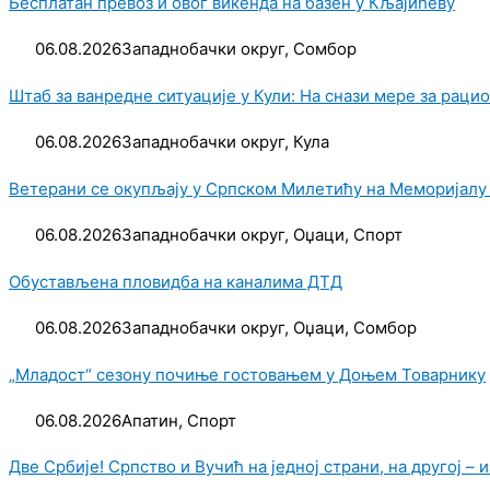
Бесплатан превоз и овог викенда на базен у Кљајићеву
06.08.2026
Западнобачки округ
,
Сомбор
Штаб за ванредне ситуације у Кули: На снази мере за рац
06.08.2026
Западнобачки округ
,
Кула
Ветерани се окупљају у Српском Милетићу на Меморијалу
06.08.2026
Западнобачки округ
,
Оџаци
,
Спорт
Обустављена пловидба на каналима ДТД
06.08.2026
Западнобачки округ
,
Оџаци
,
Сомбор
„Младост“ сезону почиње гостовањем у Доњем Товарнику
06.08.2026
Апатин
,
Спорт
Две Србије! Српство и Вучић на једној страни, на другој – 