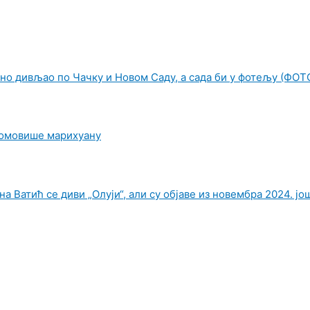
но дивљао по Чачку и Новом Саду, а сада би у фотељу (ФОТ
ромовише марихуану
а Ватић се диви „Олуји“, али су објаве из новембра 2024. јо