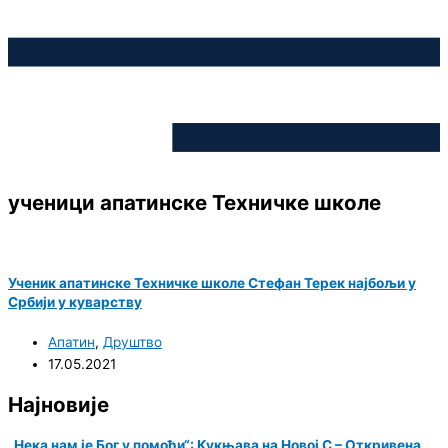
ученици апатинске Техничке школе
Ученик апатинске Техничке школе Стефан Терек најбољи у
Србији у куварству
Апатин
,
Друштво
17.05.2021
Најновије
„Нека нам је Бог у помоћи“: Кукњава на Новој С – Откривена