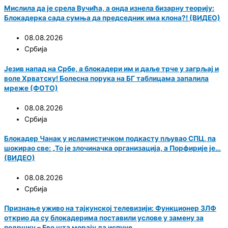
Мислила да је срела Вучића, а онда изнела бизарну теорију:
Блокадерка сада сумња да председник има клона?! (ВИДЕО)
08.08.2026
Србија
Језив напад на Србе, а блокадери им и даље трче у загрљај и
воле Хрватску! Болесна порука на БГ таблицама запалила
мреже (ФОТО)
08.08.2026
Србија
Блокадер Чанак у исламистичком подкасту пљувао СПЦ, па
шокирао све: „То је злочиначка организација, а Порфирије је…
(ВИДЕО)
08.08.2026
Србија
Признање уживо на тајкунској телевизији: Функционер ЗЛФ
открио да су блокадерима поставили услове у замену за
подршку – Ево шта морају да испуне