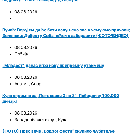
08.08.2026
Вучић: Верујем да ће бити испуњено све о чему смо причали;
Зеленски: Доброту Срба нећемо заборавити (ФОТО/ВИДЕО)
08.08.2026
Србија
„Младост“ данас игра нову припремну утакмицу
08.08.2026
Апатин
,
Спорт
Кула спремна за „Петровски 3 на 3“: Победнику 100.000
динара
08.08.2026
Западнобачки округ
,
Кула
(ФОТО) Прво вече „Бодрог феста“ окупило љубитеље