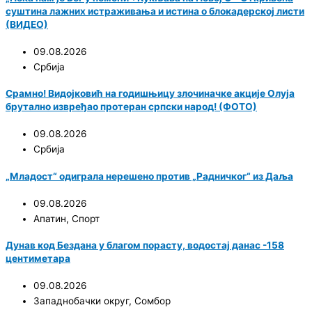
суштина лажних истраживања и истина о блокадерској листи
(ВИДЕО)
09.08.2026
Србија
Срамно! Видојковић на годишњицу злочиначке акције Олуја
брутално извређао протеран српски народ! (ФОТО)
09.08.2026
Србија
„Младост“ одиграла нерешено против „Радничког“ из Даља
09.08.2026
Апатин
,
Спорт
Дунав код Бездана у благом порасту, водостај данас -158
центиметара
09.08.2026
Западнобачки округ
,
Сомбор