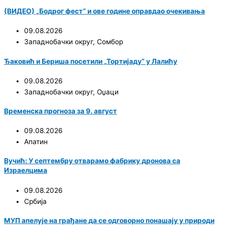
(ВИДЕО) „Бодрог фест“ и ове године оправдао очекивања
09.08.2026
Западнобачки округ
,
Сомбор
Ђаковић и Бериша посетили „Тортијаду“ у Лалићу
09.08.2026
Западнобачки округ
,
Оџаци
Временска прогноза за 9. август
09.08.2026
Апатин
Вучић: У септембру отварамо фабрику дронова са
Израелцима
09.08.2026
Србија
МУП апелује на грађане да се одговорно понашају у природи