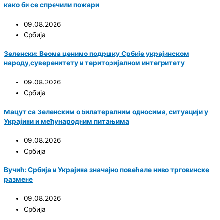
како би се спречили пожари
09.08.2026
Србија
Зеленски: Веома ценимо подршку Србије украјинском
народу,суверенитету и територијалном интегритету
09.08.2026
Србија
Мацут са Зеленским о билатералним односима, ситуацији у
Украјини и међународним питањима
09.08.2026
Србија
Вучић: Србија и Украјина значајно повећале ниво трговинске
размене
09.08.2026
Србија