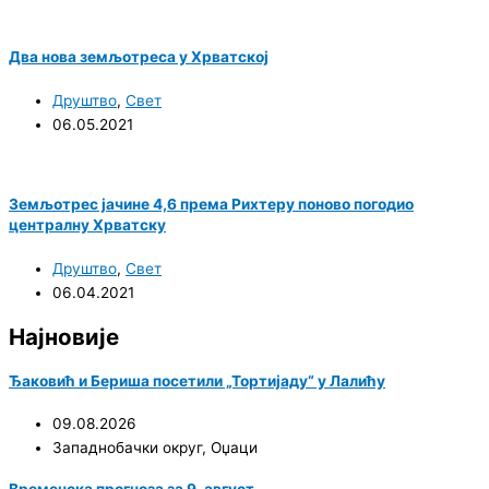
Два нова земљотреса у Хрватској
Друштво
,
Свет
06.05.2021
Земљотрес јачине 4,6 према Рихтеру поново погодио
централну Хрватску
Друштво
,
Свет
06.04.2021
Најновије
Ђаковић и Бериша посетили „Тортијаду“ у Лалићу
09.08.2026
Западнобачки округ
,
Оџаци