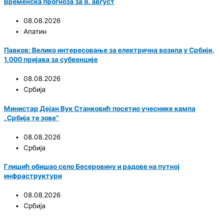
Временска прогноза за 8. август
08.08.2026
Апатин
Павков: Велико интересовање за електрична возила у Србији,
1.000 пријава за субвенције
08.08.2026
Србија
Министар Дејан Вук Станковић посетио учеснике кампа
„Србија те зове“
08.08.2026
Србија
Глишић обишао село Бесеровину и радове на путној
инфраструктури
08.08.2026
Србија