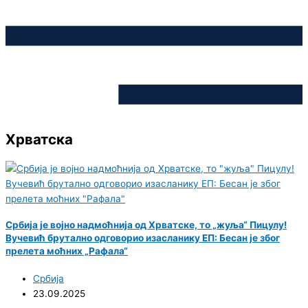
Хрватска
Србија је војно надмоћнија од Хрватске, то „жуља“ Пицулу!
Вучевић брутално одговорио изасланику ЕП: Бесан је због
прелета моћних „Рафала“
Србија
23.09.2025