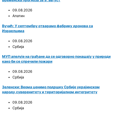
Временска прогноза за 9. август
09.08.2026
Апатин
Вучић: У септембру отварамо фабрику дронова са
Израелцима
09.08.2026
Србија
МУП апелује на грађане да се одговорно понашају у природи
како би се спречили пожари
09.08.2026
Србија
Зеленски: Веома ценимо подршку Србије украјинском
народу,суверенитету и територијалном интегритету
09.08.2026
Србија