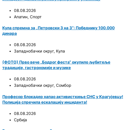
08.08.2026
Апатин
,
Спорт
Кула спремна за „Петровски 3 на 3“: Победнику 100.000
динара
08.08.2026
Западнобачки округ
,
Кула
(ФОТО) Прво вече „Бодрог феста“ окупило љубитеље
традиције, гастрономије и музике
08.08.2026
Западнобачки округ
,
Сомбор
Професор блокадер напао активисткиње СНС у Крагујевцу!
Полиција спречила ескалацију инцидента!
08.08.2026
Србија