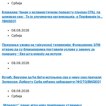
Србија
Блокадер Чанак у исламистичком подкасту пљувао СПЦ, па
шокирао све: „То је злочиначка организација, а Порфирије је…
(ВИДЕО)
08.08.2026
Србија
Признање уживо на тајкунској телевизији: Функционер ЗЛФ
открио да су блокадерима поставили услове у замену за
подршку – Ево шта морају да испуне
08.08.2026
Вучић: Верујем да ће бити испуњено све о чему смо причали;
Зеленски: Доброту Срба нећемо заборавити (ФОТО/ВИДЕО)
08.08.2026
Србија
„Младост“ данас игра нову припремну утакмицу