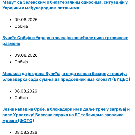
Мацут са Зеленским о билатералним односима, ситуацији у
Украјини и међународним питањима
09.08.2026
Србија
Вучић: Србија и Украјина значајно повећале ниво трговинске
размене
09.08.2026
Србија
Мислила да је срела Вучића, а онда изнела бизарну теорију:
Блокадерка сада сумња да председник има клона?! (ВИДЕО)
08.08.2026
Србија
Језив напад на Србе, а блокадери им и даље трче у загрљај и
воле Хрватску! Болесна порука на БГ таблицама запалила
мреже (ФОТО)
08.08.2026