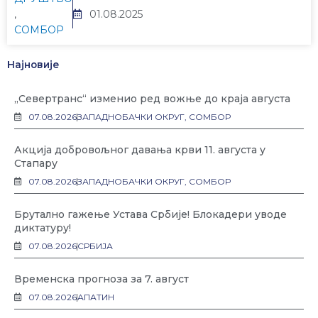
,
01.08.2025
СОМБОР
Најновије
„Севертранс“ изменио ред вожње до краја августа
07.08.2026
ЗАПАДНОБАЧКИ ОКРУГ
,
СОМБОР
Акција добровољног давања крви 11. августа у
Стапару
07.08.2026
ЗАПАДНОБАЧКИ ОКРУГ
,
СОМБОР
Брутално гажење Устава Србије! Блокадери уводе
диктатуру!
07.08.2026
СРБИЈА
Временска прогноза за 7. август
07.08.2026
АПАТИН