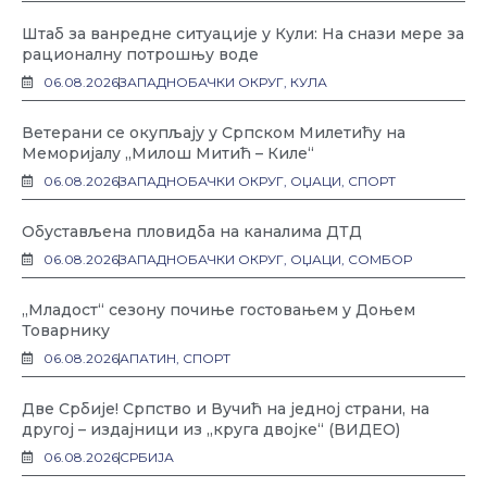
Штаб за ванредне ситуације у Кули: На снази мере за
рационалну потрошњу воде
06.08.2026
ЗАПАДНОБАЧКИ ОКРУГ
,
КУЛА
Ветерани се окупљају у Српском Милетићу на
Меморијалу „Милош Митић – Киле“
06.08.2026
ЗАПАДНОБАЧКИ ОКРУГ
,
ОЏАЦИ
,
СПОРТ
Обустављена пловидба на каналима ДТД
06.08.2026
ЗАПАДНОБАЧКИ ОКРУГ
,
ОЏАЦИ
,
СОМБОР
„Младост“ сезону почиње гостовањем у Доњем
Товарнику
06.08.2026
АПАТИН
,
СПОРТ
Две Србије! Српство и Вучић на једној страни, на
другој – издајници из „круга двојке“ (ВИДЕО)
06.08.2026
СРБИЈА