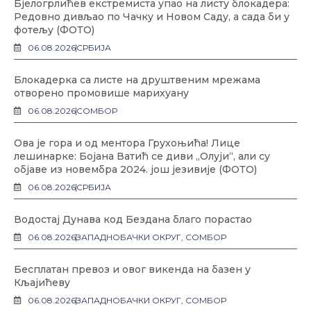
Бјелогрлићев екстремиста упао на листу блокадера:
Редовно дивљао по Чачку и Новом Саду, а сада би у
фотељу (ФОТО)
06.08.2026
СРБИЈА
Блокадерка са листе на друштвеним мрежама
отворено промовише марихуану
06.08.2026
СОМБОР
Ова је гора и од ментора Грухоњића! Лице
лешинарке: Бојана Ватић се диви „Олуји“, али су
објаве из новембра 2024. још језивије (ФОТО)
06.08.2026
СРБИЈА
Водостај Дунава код Бездана благо порастао
06.08.2026
ЗАПАДНОБАЧКИ ОКРУГ
,
СОМБОР
Бесплатан превоз и овог викенда на базен у
Кљајићеву
06.08.2026
ЗАПАДНОБАЧКИ ОКРУГ
,
СОМБОР