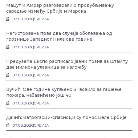
Мацут и Амрар разговарали о продубљивању
сарадње између Србије и Марока
07.08.2026
СРБИЈА
Регистрована прва два случаја оболевања од
грознице Западног Нила ове године
07.08.2026
СРБИЈА
Предузеће Експо расписало јавни позив за штампу
два милиона улазница за изложбу
07.08.2026
СРБИЈА
Вучић: Ове године купљено 51 возило за гашење
пожара, набавићемо још 40
07.08.2026
СРБИЈА
Дачић: Ватрогасци-спасиоци су понос целе Србије
07.08.2026
СРБИЈА