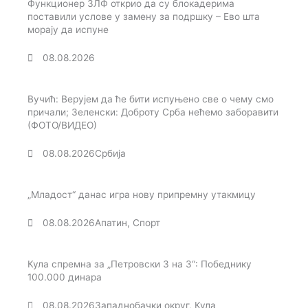
Функционер ЗЛФ открио да су блокадерима
поставили услове у замену за подршку – Ево шта
морају да испуне
08.08.2026
Вучић: Верујем да ће бити испуњено све о чему смо
причали; Зеленски: Доброту Срба нећемо заборавити
(ФОТО/ВИДЕО)
08.08.2026
Србија
„Младост“ данас игра нову припремну утакмицу
08.08.2026
Апатин
,
Спорт
Кула спремна за „Петровски 3 на 3“: Победнику
100.000 динара
08.08.2026
Западнобачки округ
,
Кула