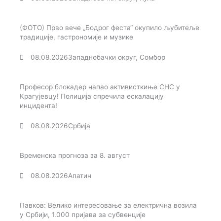
(ФОТО) Прво вече „Бодрог феста“ окупило љубитеље
традиције, гастрономије и музике
08.08.2026
Западнобачки округ
,
Сомбор
Професор блокадер напао активисткиње СНС у
Крагујевцу! Полиција спречила ескалацију
инцидента!
08.08.2026
Србија
Временска прогноза за 8. август
08.08.2026
Апатин
Павков: Велико интересовање за електрична возила
у Србији, 1.000 пријава за субвенције