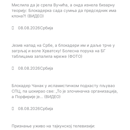
Мислила да је срела Вучића, а онда изнела бизарну
теорију: Блокадерка сада сумња да председник има
клона?! (ВИДЕО)
08.08.2026
Србија
Језив напад на Србе, а блокадери им и даље трче у
загрљај и воле Хрватску! Болесна порука на БГ
таблицама запалила мреже (ФОТО)
08.08.2026
Србија
Блокадер Чанак у исламистичком подкасту пљувао
СПЦ, па шокирао све: „То је злочиначка организација,
а Порфирије је… (ВИДЕО)
08.08.2026
Србија
Признање уживо на тајкунској телевизији: