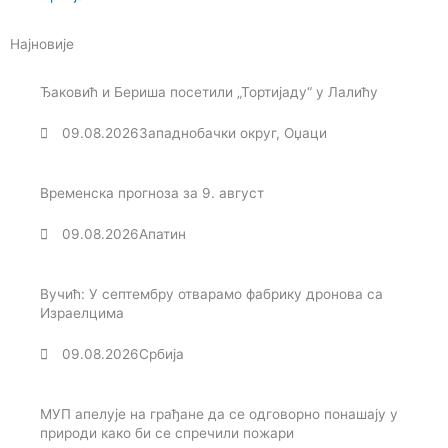
Најновије
Ђаковић и Бериша посетили „Тортијаду“ у Лалићу
09.08.2026
Западнобачки округ
,
Оџаци
Временска прогноза за 9. август
09.08.2026
Апатин
Вучић: У септембру отварамо фабрику дронова са
Израелцима
09.08.2026
Србија
МУП апелује на грађане да се одговорно понашају у
природи како би се спречили пожари