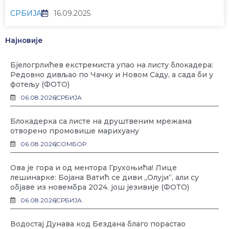
СРБИЈА
16.09.2025
Најновије
Бјелогрлићев екстремиста упао на листу блокадера:
Редовно дивљао по Чачку и Новом Саду, а сада би у
фотељу (ФОТО)
06.08.2026
СРБИЈА
Блокадерка са листе на друштвеним мрежама
отворено промовише марихуану
06.08.2026
СОМБОР
Ова је гора и од ментора Грухоњића! Лице
лешинарке: Бојана Ватић се диви „Олуји“, али су
објаве из новембра 2024. још језивије (ФОТО)
06.08.2026
СРБИЈА
Водостај Дунава код Бездана благо порастао