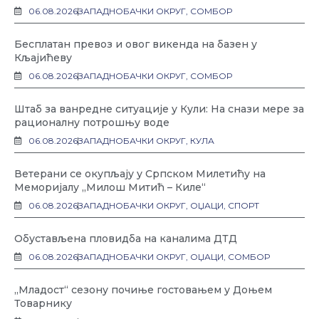
06.08.2026
ЗАПАДНОБАЧКИ ОКРУГ
,
СОМБОР
Бесплатан превоз и овог викенда на базен у
Кљајићеву
06.08.2026
ЗАПАДНОБАЧКИ ОКРУГ
,
СОМБОР
Штаб за ванредне ситуације у Кули: На снази мере за
рационалну потрошњу воде
06.08.2026
ЗАПАДНОБАЧКИ ОКРУГ
,
КУЛА
Ветерани се окупљају у Српском Милетићу на
Меморијалу „Милош Митић – Киле“
06.08.2026
ЗАПАДНОБАЧКИ ОКРУГ
,
ОЏАЦИ
,
СПОРТ
Обустављена пловидба на каналима ДТД
06.08.2026
ЗАПАДНОБАЧКИ ОКРУГ
,
ОЏАЦИ
,
СОМБОР
„Младост“ сезону почиње гостовањем у Доњем
Товарнику