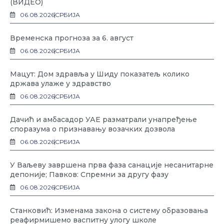
(ВИДЕО)
06.08.2026
СРБИЈА
Временска прогноза за 6. август
06.08.2026
СРБИЈА
Мацут: Дом здравља у Шиду показатељ колико
држава улаже у здравство
06.08.2026
СРБИЈА
Дачић и амбасадор УАЕ разматрали унапређење
споразума о признавању возачких дозвола
06.08.2026
СРБИЈА
У Ваљеву завршена прва фаза санације несанитарне
депоније; Павков: Спремни за другу фазу
06.08.2026
СРБИЈА
Станковић: Изменама закона о систему образовања
реафирмишемо васпитну улогу школе