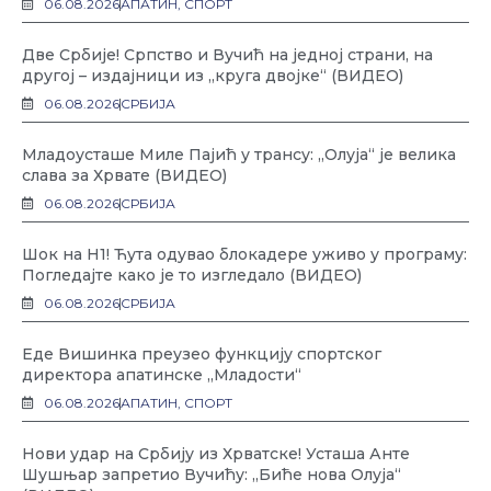
06.08.2026
АПАТИН
,
СПОРТ
Две Србије! Српство и Вучић на једној страни, на
другој – издајници из „круга двојке“ (ВИДЕО)
06.08.2026
СРБИЈА
Младоусташе Миле Пајић у трансу: „Олуја“ је велика
слава за Хрвате (ВИДЕО)
06.08.2026
СРБИЈА
Шок на Н1! Ћута одувао блокадере уживо у програму:
Погледајте како је то изгледало (ВИДЕО)
06.08.2026
СРБИЈА
Еде Вишинка преузео функцију спортског
директора апатинске „Младости“
06.08.2026
АПАТИН
,
СПОРТ
Нови удар на Србију из Хрватске! Усташа Анте
Шушњар запретио Вучићу: „Биће нова Олуја“