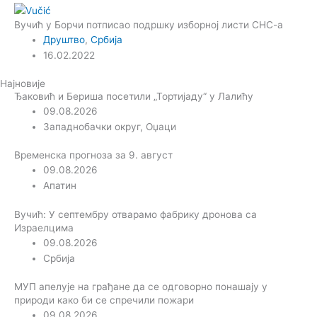
Вучић у Борчи потписао подршку изборној листи СНС-а
Друштво
,
Србија
16.02.2022
Најновије
Ђаковић и Бериша посетили „Тортијаду“ у Лалићу
09.08.2026
Западнобачки округ
,
Оџаци
Временска прогноза за 9. август
09.08.2026
Апатин
Вучић: У септембру отварамо фабрику дронова са
Израелцима
09.08.2026
Србија
МУП апелује на грађане да се одговорно понашају у
природи како би се спречили пожари
09.08.2026