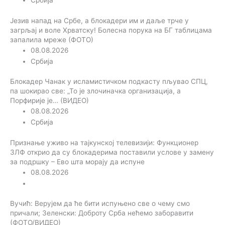
Србија
Језив напад на Србе, а блокадери им и даље трче у
загрљај и воле Хрватску! Болесна порука на БГ таблицама
запалила мреже (ФОТО)
08.08.2026
Србија
Блокадер Чанак у исламистичком подкасту пљувао СПЦ,
па шокирао све: „То је злочиначка организација, а
Порфирије је… (ВИДЕО)
08.08.2026
Србија
Признање уживо на тајкунској телевизији: Функционер
ЗЛФ открио да су блокадерима поставили услове у замену
за подршку – Ево шта морају да испуне
08.08.2026
Вучић: Верујем да ће бити испуњено све о чему смо
причали; Зеленски: Доброту Срба нећемо заборавити
(ФОТО/ВИДЕО)