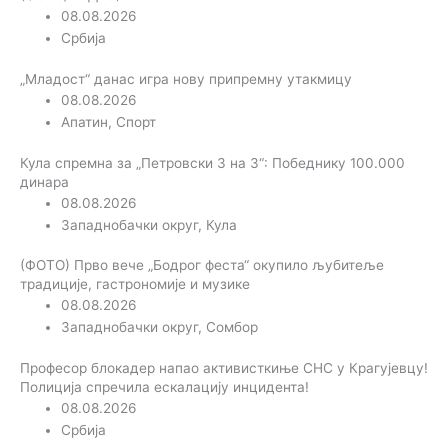
08.08.2026
Србија
„Младост“ данас игра нову припремну утакмицу
08.08.2026
Апатин
,
Спорт
Кула спремна за „Петровски 3 на 3“: Победнику 100.000
динара
08.08.2026
Западнобачки округ
,
Кула
(ФОТО) Прво вече „Бодрог феста“ окупило љубитеље
традиције, гастрономије и музике
08.08.2026
Западнобачки округ
,
Сомбор
Професор блокадер напао активисткиње СНС у Крагујевцу!
Полиција спречила ескалацију инцидента!
08.08.2026
Србија