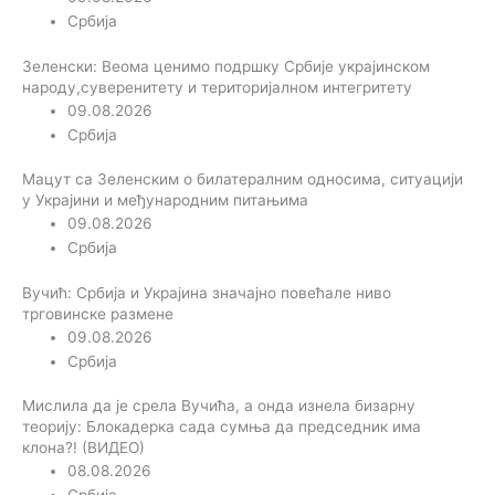
Србија
Зеленски: Веома ценимо подршку Србије украјинском
народу,суверенитету и територијалном интегритету
09.08.2026
Србија
Мацут са Зеленским о билатералним односима, ситуацији
у Украјини и међународним питањима
09.08.2026
Србија
Вучић: Србија и Украјина значајно повећале ниво
трговинске размене
09.08.2026
Србија
Мислила да је срела Вучића, а онда изнела бизарну
теорију: Блокадерка сада сумња да председник има
клона?! (ВИДЕО)
08.08.2026