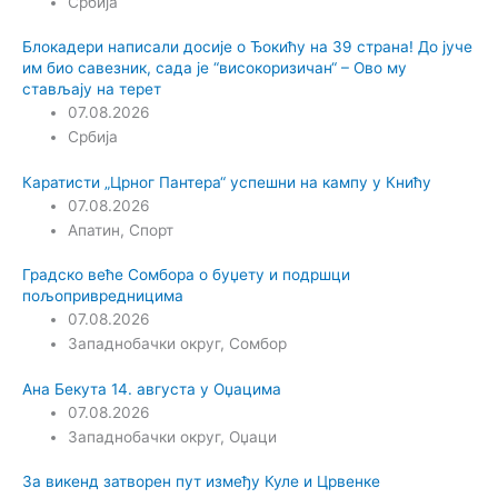
Србија
Блокадери написали досије о Ђокићу на 39 страна! До јуче
им био савезник, сада је “високоризичан“ – Ово му
стављају на терет
07.08.2026
Србија
Каратисти „Црног Пантера“ успешни на кампу у Книћу
07.08.2026
Апатин
,
Спорт
Градско веће Сомбора о буџету и подршци
пољопривредницима
07.08.2026
Западнобачки округ
,
Сомбор
Ана Бекута 14. августа у Оџацима
07.08.2026
Западнобачки округ
,
Оџаци
За викенд затворен пут између Куле и Црвенке