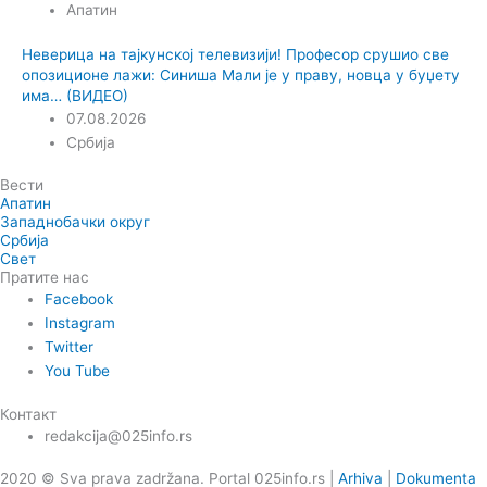
Апатин
Неверица на тајкунској телевизији! Професор срушио све
опозиционе лажи: Синиша Мали је у праву, новца у буџету
има… (ВИДЕО)
07.08.2026
Србија
Вести
Апатин
Западнобачки округ
Србија
Свет
Пратите нас
Facebook
Instagram
Twitter
You Tube
Контакт
redakcija@025info.rs
2020 © Sva prava zadržana. Portal 025info.rs |
Arhiva
|
Dokumenta