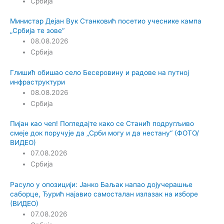
Србија
Министар Дејан Вук Станковић посетио учеснике кампа
„Србија те зове“
08.08.2026
Србија
Глишић обишао село Бесеровину и радове на путној
инфраструктури
08.08.2026
Србија
Пијан као чеп! Погледајте како се Станић подругљиво
смеје док поручује да „Срби могу и да нестану“ (ФОТО/
ВИДЕО)
07.08.2026
Србија
Расуло у опозицији: Јанко Баљак напао дојучерашње
саборце, Ђурић најавио самосталан излазак на изборе
(ВИДЕО)
07.08.2026