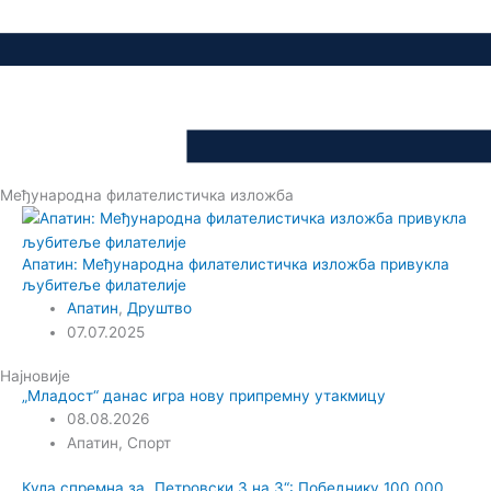
Међународна филателистичка изложба
Апатин: Међународна филателистичка изложба привукла
љубитеље филателије
Апатин
,
Друштво
07.07.2025
Најновије
„Младост“ данас игра нову припремну утакмицу
08.08.2026
Апатин
,
Спорт
Кула спремна за „Петровски 3 на 3“: Победнику 100.000