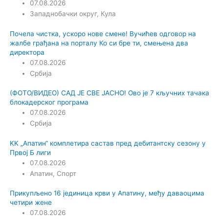
07.08.2026
Западнобачки округ
,
Кула
Почела чистка, ускоро нове смене! Вучићев одговор на
жалбе грађана на порталу Ко си бре ти, смењена два
директора
07.08.2026
Србија
(ФОТО/ВИДЕО) САД ЈЕ СВЕ ЈАСНО! Ово је 7 кључних тачака
блокадерског програма
07.08.2026
Србија
KK „Апатин“ комплетира састав пред дебитантску сезону у
Првој Б лиги
07.08.2026
Апатин
,
Спорт
Прикупљено 16 јединица крви у Апатину, међу даваоцима
четири жене
07.08.2026