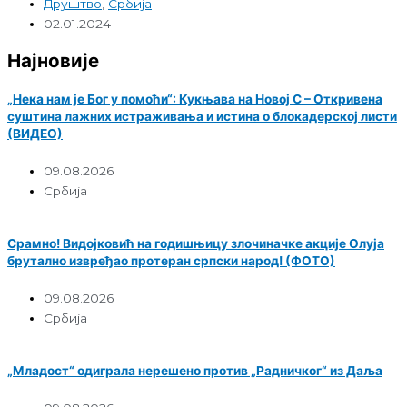
Друштво
,
Србија
02.01.2024
Најновије
„Нека нам је Бог у помоћи“: Кукњава на Новој С – Откривена
суштина лажних истраживања и истина о блокадерској листи
(ВИДЕО)
09.08.2026
Србија
Срамно! Видојковић на годишњицу злочиначке акције Олуја
брутално извређао протеран српски народ! (ФОТО)
09.08.2026
Србија
„Младост“ одиграла нерешено против „Радничког“ из Даља