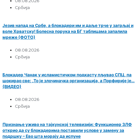
08.08.2026
Србија
Језив напад на Србе, а блокадери им и даље трче у загрљај и
воле Хрватску! Болесна порука на БГ таблицама запалила
мреже (ФОТО)
08.08.2026
Србија
Блокадер Чанак у исламистичком подкасту пљувао СПЦ, па
шокирао све: „То је злочиначка организација, а Порфирије је…
(ВИДЕО)
08.08.2026
Србија
Признање уживо на тајкунској телевизији: Функционер ЗЛФ
открио да су блокадерима поставили услове у замену за
подршку – Ево шта морају да испуне