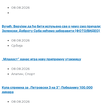
08.08.2026
Вучић: Верујем да ће бити испуњено све о чему смо причали;
Зеленски: Доброту Срба нећемо заборавити (ФОТО/ВИДЕО)
08.08.2026
Србија
„Младост“ данас игра нову припремну утакмицу
08.08.2026
Апатин
,
Спорт
Кула спремна за „Петровски 3 на 3“: Победнику 100.000
динара
08.08.2026