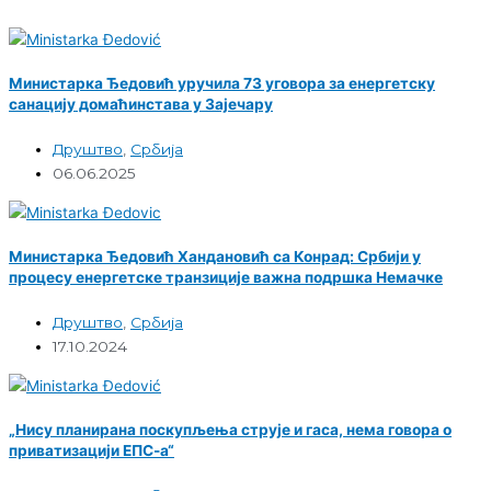
Министарка Ђедовић уручила 73 уговора за енергетску
санацију домаћинстава у Зајечару
Друштво
,
Србија
06.06.2025
Министарка Ђедовић Хандановић са Конрад: Србији у
процесу енергетске транзиције важна подршка Немачке
Друштво
,
Србија
17.10.2024
„Нису планирана поскупљења струје и гаса, нема говора о
приватизацији ЕПС-а“