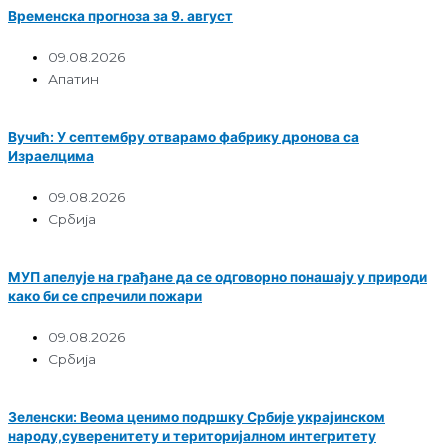
Временска прогноза за 9. август
09.08.2026
Апатин
Вучић: У септембру отварамо фабрику дронова са
Израелцима
09.08.2026
Србија
МУП апелује на грађане да се одговорно понашају у природи
како би се спречили пожари
09.08.2026
Србија
Зеленски: Веома ценимо подршку Србије украјинском
народу,суверенитету и територијалном интегритету