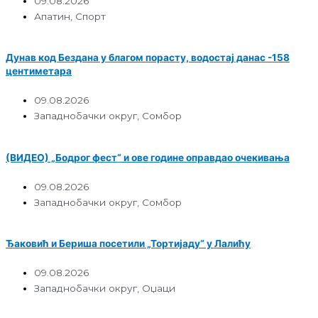
09.08.2026
Апатин
,
Спорт
Дунав код Бездана у благом порасту, водостај данас -158
центиметара
09.08.2026
Западнобачки округ
,
Сомбор
(ВИДЕО) „Бодрог фест“ и ове године оправдао очекивања
09.08.2026
Западнобачки округ
,
Сомбор
Ђаковић и Бериша посетили „Тортијаду“ у Лалићу
09.08.2026
Западнобачки округ
,
Оџаци