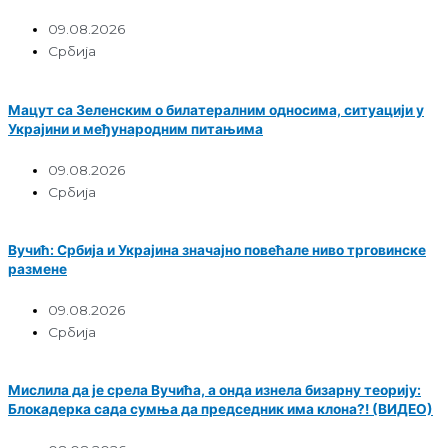
09.08.2026
Србија
Мацут са Зеленским о билатералним односима, ситуацији у
Украјини и међународним питањима
09.08.2026
Србија
Вучић: Србија и Украјина значајно повећале ниво трговинске
размене
09.08.2026
Србија
Мислила да је срела Вучића, а онда изнела бизарну теорију:
Блокадерка сада сумња да председник има клона?! (ВИДЕО)