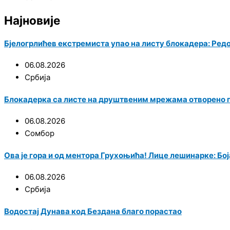
Најновије
Бјелогрлићев екстремиста упао на листу блокадера: Ред
06.08.2026
Србија
Блокадерка са листе на друштвеним мрежама отворено
06.08.2026
Сомбор
Ова је гора и од ментора Грухоњића! Лице лешинарке: Боја
06.08.2026
Србија
Водостај Дунава код Бездана благо порастао