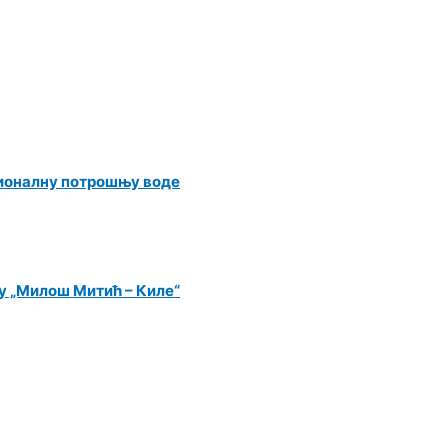
ационалну потрошњу воде
у „Милош Митић – Киле“