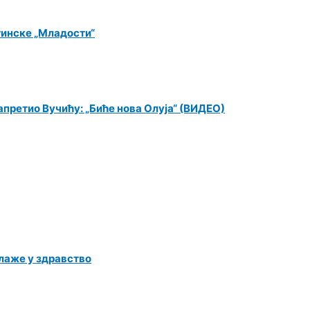
тинске „Младости“
претио Вучићу: „Биће нова Олуја“ (ВИДЕО)
лаже у здравство