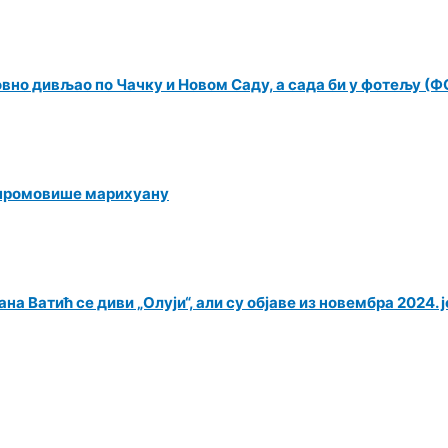
овно дивљао по Чачку и Новом Саду, а сада би у фотељу (
 промовише марихуану
на Ватић се диви „Олуји“, али су објаве из новембра 2024. 