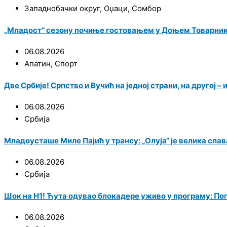
Западнобачки округ
,
Оџаци
,
Сомбор
„Младост“ сезону почиње гостовањем у Доњем Товарни
06.08.2026
Апатин
,
Спорт
Две Србије! Српство и Вучић на једној страни, на другој –
06.08.2026
Србија
Младоусташе Миле Пајић у трансу: „Олуја“ је велика сла
06.08.2026
Србија
Шок на Н1! Ћута одувао блокадере уживо у програму: Пог
06.08.2026