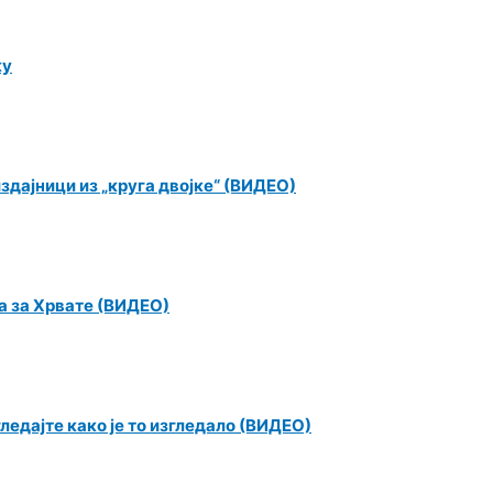
ку
 издајници из „круга двојке“ (ВИДЕО)
ва за Хрвате (ВИДЕО)
ледајте како је то изгледало (ВИДЕО)