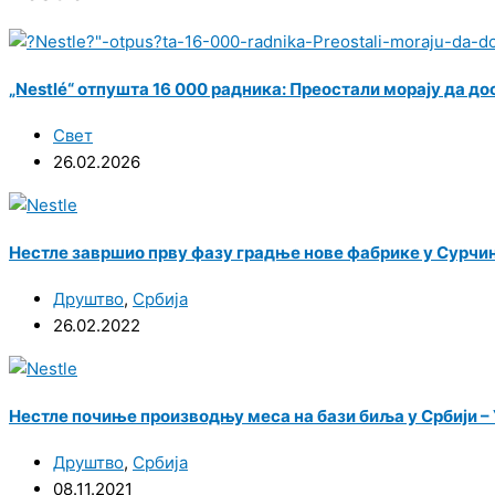
„Nestlé“ отпушта 16 000 радника: Преостали морају да до
Свет
26.02.2026
Нестле завршио прву фазу градње нове фабрике у Сурчину
Друштво
,
Србија
26.02.2022
Нестле почиње производњу меса на бази биља у Србији – 
Друштво
,
Србија
08.11.2021