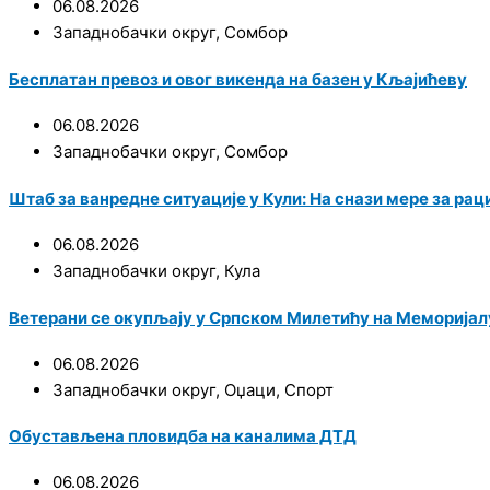
06.08.2026
Западнобачки округ
,
Сомбор
Бесплатан превоз и овог викенда на базен у Кљајићеву
06.08.2026
Западнобачки округ
,
Сомбор
Штаб за ванредне ситуације у Кули: На снази мере за р
06.08.2026
Западнобачки округ
,
Кула
Ветерани се окупљају у Српском Милетићу на Меморијал
06.08.2026
Западнобачки округ
,
Оџаци
,
Спорт
Обустављена пловидба на каналима ДТД
06.08.2026