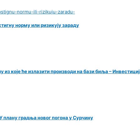
стигну норму или ризикују зараду
 из које ће излазити производи на бази биља – Инвестици
У плану градња новог погона у Сурчину