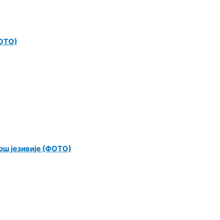
ФОТО)
још језивије (ФОТО)