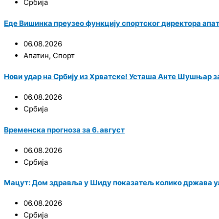
Србија
Еде Вишинка преузео функцију спортског директора апа
06.08.2026
Апатин
,
Спорт
Нови удар на Србију из Хрватске! Усташа Анте Шушњар за
06.08.2026
Србија
Временска прогноза за 6. август
06.08.2026
Србија
Мацут: Дом здравља у Шиду показатељ колико држава у
06.08.2026
Србија