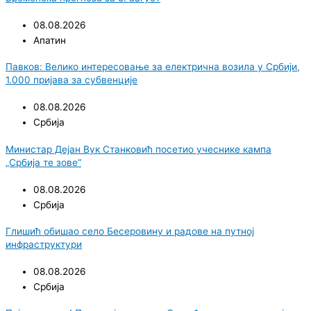
08.08.2026
Апатин
Павков: Велико интересовање за електрична возила у Србији,
1.000 пријава за субвенције
08.08.2026
Србија
Министар Дејан Вук Станковић посетио учеснике кампа
„Србија те зове“
08.08.2026
Србија
Глишић обишао село Бесеровину и радове на путној
инфраструктури
08.08.2026
Србија