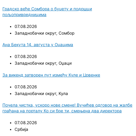
Градско веће Сомбора о буџету и подршци
пољопривредницима
07.08.2026
Западнобачки округ
,
Сомбор
Ана Бекута 14. августа у Оџацима
07.08.2026
Западнобачки округ
,
Оџаци
За викенд затворен пут између Куле и Црвенке
07.08.2026
Западнобачки округ
,
Кула
Почела чистка, ускоро нове смене! Вучићев одговор на жалбе
грађана на порталу Ко си бре ти, смењена два директора
07.08.2026
Србија