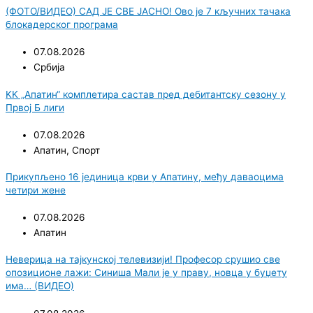
(ФОТО/ВИДЕО) САД ЈЕ СВЕ ЈАСНО! Ово је 7 кључних тачака
блокадерског програма
07.08.2026
Србија
KK „Апатин“ комплетира састав пред дебитантску сезону у
Првој Б лиги
07.08.2026
Апатин
,
Спорт
Прикупљено 16 јединица крви у Апатину, међу даваоцима
четири жене
07.08.2026
Апатин
Неверица на тајкунској телевизији! Професор срушио све
опозиционе лажи: Синиша Мали је у праву, новца у буџету
има… (ВИДЕО)