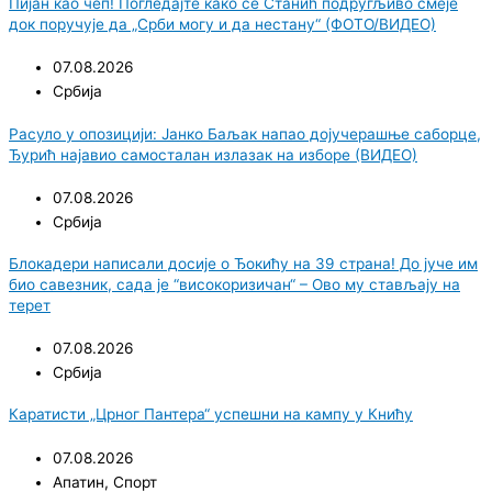
Пијан као чеп! Погледајте како се Станић подругљиво смеје
док поручује да „Срби могу и да нестану“ (ФОТО/ВИДЕО)
07.08.2026
Србија
Расуло у опозицији: Јанко Баљак напао дојучерашње саборце,
Ђурић најавио самосталан излазак на изборе (ВИДЕО)
07.08.2026
Србија
Блокадери написали досије о Ђокићу на 39 страна! До јуче им
био савезник, сада је “високоризичан“ – Ово му стављају на
терет
07.08.2026
Србија
Каратисти „Црног Пантера“ успешни на кампу у Книћу
07.08.2026
Апатин
,
Спорт