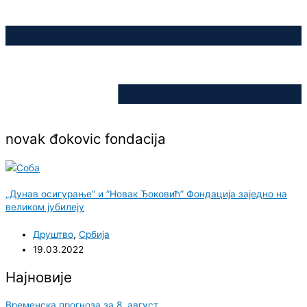
novak đokovic fondacija
„Дунав осигурање” и ”Новак Ђоковић” Фондација заједно на
великом јубилеју
Друштво
,
Србија
19.03.2022
Најновије
Временска прогноза за 8. август