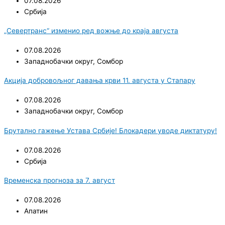
07.08.2026
Србија
„Севертранс“ изменио ред вожње до краја августа
07.08.2026
Западнобачки округ
,
Сомбор
Акција добровољног давања крви 11. августа у Стапару
07.08.2026
Западнобачки округ
,
Сомбор
Брутално гажење Устава Србије! Блокадери уводе диктатуру!
07.08.2026
Србија
Временска прогноза за 7. август
07.08.2026
Апатин