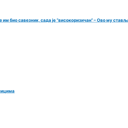
 им био савезник, сада је “високоризичан“ – Ово му ставља
ницима