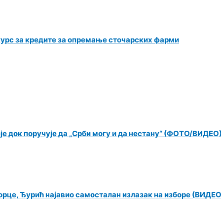
курс за кредите за опремање сточарских фарми
еје док поручује да „Срби могу и да нестану“ (ФОТО/ВИДЕО
орце, Ђурић најавио самосталан излазак на изборе (ВИДЕО