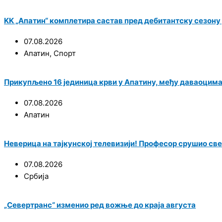
KK „Апатин“ комплетира састав пред дебитантску сезону у
07.08.2026
Апатин
,
Спорт
Прикупљено 16 јединица крви у Апатину, међу даваоцим
07.08.2026
Апатин
Неверица на тајкунској телевизији! Професор срушио све
07.08.2026
Србија
„Севертранс“ изменио ред вожње до краја августа