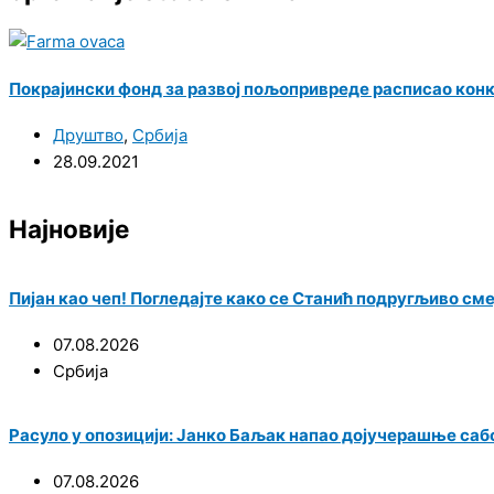
Покрајински фонд за развој пољопривреде расписао кон
Друштво
,
Србија
28.09.2021
Најновије
Пијан као чеп! Погледајте како се Станић подругљиво см
07.08.2026
Србија
Расуло у опозицији: Јанко Баљак напао дојучерашње саб
07.08.2026