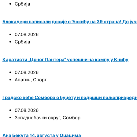
Србија
Блокадери написали досије о Ђокићу на 39 страна! До јуче
07.08.2026
Србија
Каратисти „Црног Пантера“ успешни на кампу у Книћу
07.08.2026
Апатин
,
Спорт
Градско веће Сомбора о буџету и подршци пољопривред
07.08.2026
Западнобачки округ
,
Сомбор
Ана Бекута 14. августа у Оџацима