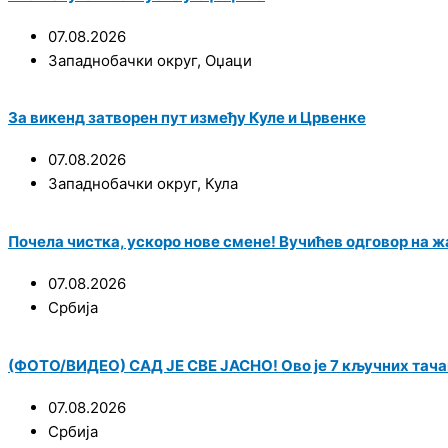
07.08.2026
Западнобачки округ
,
Оџаци
За викенд затворен пут између Куле и Црвенке
07.08.2026
Западнобачки округ
,
Кула
Почела чистка, ускоро нове смене! Вучићев одговор на ж
07.08.2026
Србија
(ФОТО/ВИДЕО) САД ЈЕ СВЕ ЈАСНО! Ово је 7 кључних тача
07.08.2026
Србија