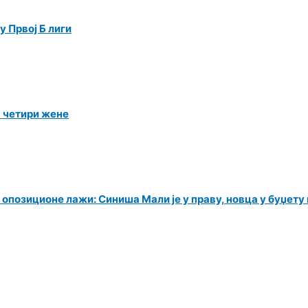
 Првој Б лиги
а четири жене
 опозиционе лажи: Синиша Мали је у праву, новца у буџет