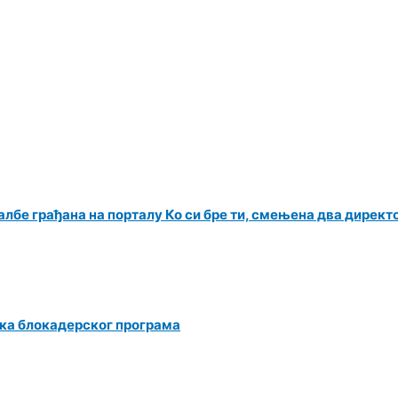
албе грађана на порталу Ко си бре ти, смењена два директ
ка блокадерског програма