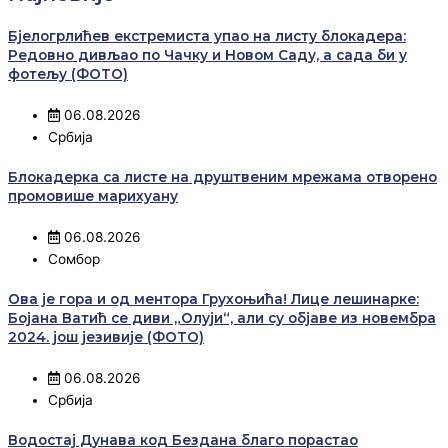
Бјелогрлићев екстремиста упао на листу блокадера:
Редовно дивљао по Чачку и Новом Саду, а сада би у
фотељу (ФОТО)
06.08.2026
Србија
Блокадерка са листе на друштвеним мрежама отворено
промовише марихуану
06.08.2026
Сомбор
Ова је гора и од ментора Грухоњића! Лице лешинарке:
Бојана Ватић се диви „Олуји“, али су објаве из новембра
2024. још језивије (ФОТО)
06.08.2026
Србија
Водостај Дунава код Бездана благо порастао