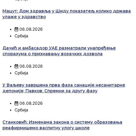
Мацут: Дом здравља у Шиду показатељ колико држава
улаже у здравство
06.08.2026
Србија
Дачић и амбасадор УАЕ разматрали унапређење
споразума о признавању возачких дозвола
06.08.2026
Србија
У Ваљеву завршена прва фаза санације несанитарне
депоније; Павков: Спремни за другу фазу
06.08.2026
Србија
Станковић: Изменама закона о систему образовања
реафирмишемо васпитну улогу школе