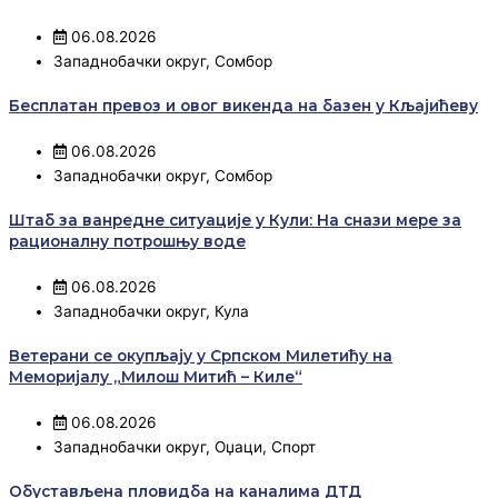
06.08.2026
Западнобачки округ
,
Сомбор
Бесплатан превоз и овог викенда на базен у Кљајићеву
06.08.2026
Западнобачки округ
,
Сомбор
Штаб за ванредне ситуације у Кули: На снази мере за
рационалну потрошњу воде
06.08.2026
Западнобачки округ
,
Кула
Ветерани се окупљају у Српском Милетићу на
Меморијалу „Милош Митић – Киле“
06.08.2026
Западнобачки округ
,
Оџаци
,
Спорт
Обустављена пловидба на каналима ДТД