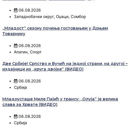
06.08.2026
Западнобачки округ
,
Оџаци
,
Сомбор
„Младост“ сезону почиње гостовањем у Доњем
Товарнику
06.08.2026
Апатин
,
Спорт
Две Србије! Српство и Вучић на једној страни, на другој –
издајници из „круга двојке“ (ВИДЕО)
06.08.2026
Србија
Младоусташе Миле Пајић у трансу: „Олуја“ је велика
слава за Хрвате (ВИДЕО)
06.08.2026
Србија