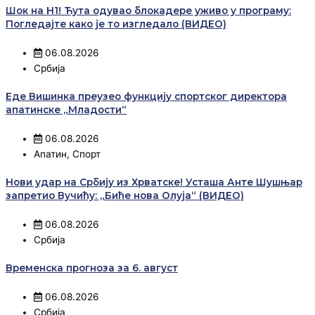
Шок на Н1! Ћута одувао блокадере уживо у програму:
Погледајте како је то изгледало (ВИДЕО)
06.08.2026
Србија
Еде Вишинка преузео функцију спортског директора
апатинске „Младости“
06.08.2026
Апатин
,
Спорт
Нови удар на Србију из Хрватске! Усташа Анте Шушњар
запретио Вучићу: „Биће нова Олуја“ (ВИДЕО)
06.08.2026
Србија
Временска прогноза за 6. август
06.08.2026
Србија