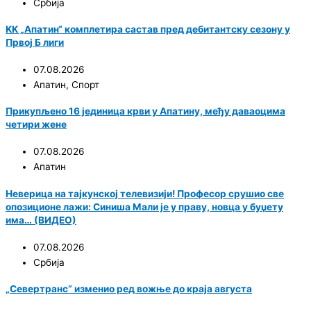
Србија
KK „Апатин“ комплетира састав пред дебитантску сезону у
Првој Б лиги
07.08.2026
Апатин
,
Спорт
Прикупљено 16 јединица крви у Апатину, међу даваоцима
четири жене
07.08.2026
Апатин
Неверица на тајкунској телевизији! Професор срушио све
опозиционе лажи: Синиша Мали је у праву, новца у буџету
има… (ВИДЕО)
07.08.2026
Србија
„Севертранс“ изменио ред вожње до краја августа