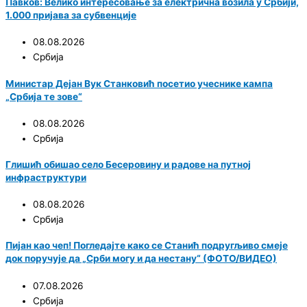
Павков: Велико интересовање за електрична возила у Србији,
1.000 пријава за субвенције
08.08.2026
Србија
Министар Дејан Вук Станковић посетио учеснике кампа
„Србија те зове“
08.08.2026
Србија
Глишић обишао село Бесеровину и радове на путној
инфраструктури
08.08.2026
Србија
Пијан као чеп! Погледајте како се Станић подругљиво смеје
док поручује да „Срби могу и да нестану“ (ФОТО/ВИДЕО)
07.08.2026
Србија