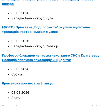
динара
08.08.2026
Западнобачки округ
,
Кула
(ФОТО) Прво вече „Бодрог феста“ окупило љубитеље
традиције, гастрономије и музике
08.08.2026
Западнобачки округ
,
Сомбор
Професор блокадер напао активисткиње СНС у Крагујевцу!
Полиција спречила ескалацију инцидента!
08.08.2026
Србија
Временска прогноза за 8. август
08.08.2026
Апатин