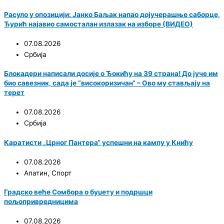
Расуло у опозицији: Јанко Баљак напао дојучерашње саборце,
Ђурић најавио самосталан излазак на изборе (ВИДЕО)
07.08.2026
Србија
Блокадери написали досије о Ђокићу на 39 страна! До јуче им
био савезник, сада је “високоризичан“ – Ово му стављају на
терет
07.08.2026
Србија
Каратисти „Црног Пантера“ успешни на кампу у Книћу
07.08.2026
Апатин
,
Спорт
Градско веће Сомбора о буџету и подршци
пољопривредницима
07.08.2026