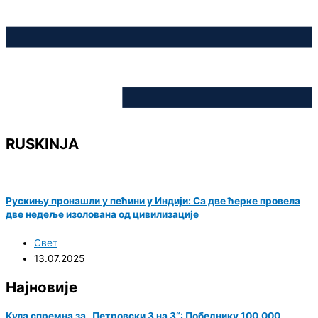
RUSKINJA
Рускињу пронашли у пећини у Индији: Са две ћерке провела
две недеље изолована од цивилизације
Свет
13.07.2025
Најновије
Кула спремна за „Петровски 3 на 3“: Победнику 100.000