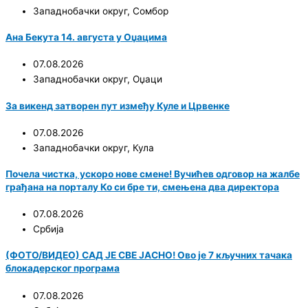
Западнобачки округ
,
Сомбор
Ана Бекута 14. августа у Оџацима
07.08.2026
Западнобачки округ
,
Оџаци
За викенд затворен пут између Куле и Црвенке
07.08.2026
Западнобачки округ
,
Кула
Почела чистка, ускоро нове смене! Вучићев одговор на жалбе
грађана на порталу Ко си бре ти, смењена два директора
07.08.2026
Србија
(ФОТО/ВИДЕО) САД ЈЕ СВЕ ЈАСНО! Ово је 7 кључних тачака
блокадерског програма
07.08.2026