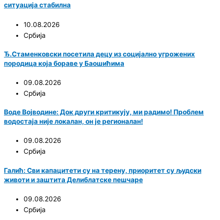
ситуација стабилна
10.08.2026
Србија
Ђ.Стаменковски посетила децу из социјално угрожених
породица која бораве у Баошићима
09.08.2026
Србија
Воде Војводине: Док други критикују, ми радимо! Проблем
водостаја није локалан, он је регионалан!
09.08.2026
Србија
Галић: Сви капацитети су на терену, приоритет су људски
животи и заштита Делиблатске пешчаре
09.08.2026
Србија