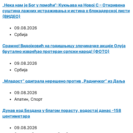
„Нека нам је Бог у помоћи“: Кукњава на Новој С – Откривена
суштина лажних истраживања и истина о блокадерској листи
(ВИДЕО)
09.08.2026
Србија
Срамно! Видојковић на годишњицу злочиначке акције Олуја
брутално извређао протеран српски народ! (ФОТО)
09.08.2026
Србија
„Младост“ одиграла нерешено против „Радничког“ из Даља
09.08.2026
Апатин
,
Спорт
Дунав код Бездана у благом порасту, водостај данас -158
центиметара
09.08.2026