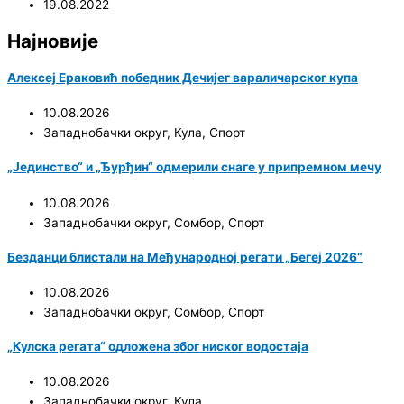
19.08.2022
Најновије
Алексеј Ераковић победник Дечијег вараличарског купа
10.08.2026
Западнобачки округ
,
Кула
,
Спорт
„Јединство“ и „Ђурђин“ одмерили снаге у припремном мечу
10.08.2026
Западнобачки округ
,
Сомбор
,
Спорт
Безданци блистали на Међународној регати „Бегеј 2026“
10.08.2026
Западнобачки округ
,
Сомбор
,
Спорт
„Кулска регата“ одложена због ниског водостаја
10.08.2026
Западнобачки округ
,
Кула