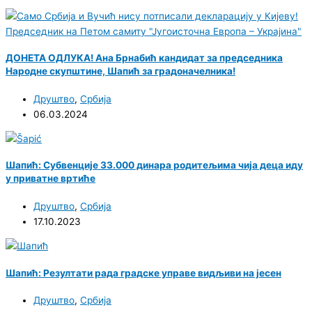
ДОНЕТА ОДЛУКА! Ана Брнабић кандидат за председника
Народне скупштине, Шапић за градоначелника!
Друштво
,
Србија
06.03.2024
Шапић: Субвенције 33.000 динара родитељима чија деца иду
у приватне вртиће
Друштво
,
Србија
17.10.2023
Шапић: Резултати рада градске управе видљиви на јесен
Друштво
,
Србија