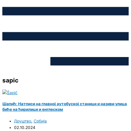
sapic
Шапић: Натписи на главној аутобуској станици и називи улица
биће на ћирилици и енглеском
Друштво
,
Србија
02.10.2024