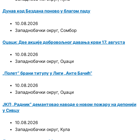
Дунав код Бездана поново у благом паду
10.08.2026
Западнобачки округ
,
Сомбор
Оџаци: Две акције добровољног давања крви 17. августа
10.08.2026
Западнобачки округ
,
Оџаци
„Полет“ брани титулу у Лиги „Анте Бачић“
10.08.2026
Западнобачки округ
,
Оџаци
ЈКП „Радник“ демантовао наводе о новом пожару на депонији
у Сивцу
10.08.2026
Западнобачки округ
,
Кула