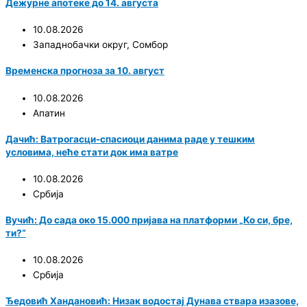
Дежурне апотеке до 14. августа
10.08.2026
Западнобачки округ
,
Сомбор
Временска прогноза за 10. август
10.08.2026
Апатин
Дачић: Ватрoгасци-спасиоци данима раде у тешким
условима, неће стати док има ватре
10.08.2026
Србија
Вучић: До сада око 15.000 пријава на платформи „Ко си, бре,
ти?“
10.08.2026
Србија
Ђедовић Хандановић: Низак водостај Дунава ствара изазове,