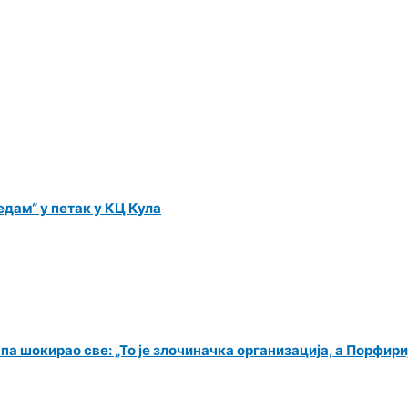
дам“ у петак у КЦ Кула
 шокирао све: „То је злочиначка организација, а Порфири