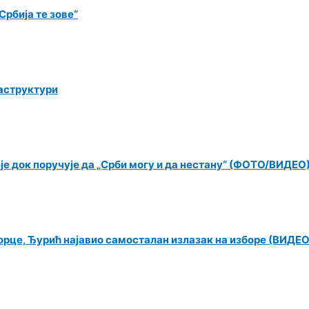
рбија те зове“
раструктури
еје док поручује да „Срби могу и да нестану“ (ФОТО/ВИДЕО
орце, Ђурић најавио самосталан излазак на изборе (ВИДЕО