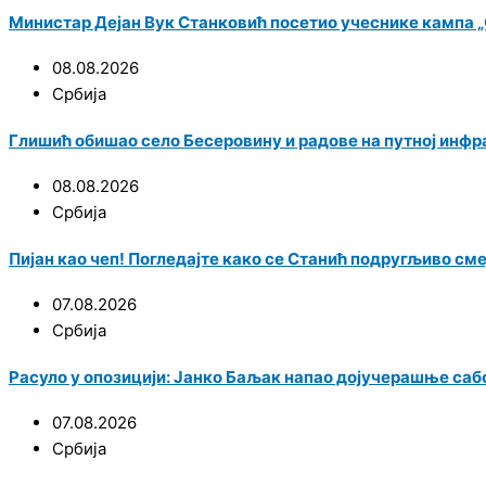
Министар Дејан Вук Станковић посетио учеснике кампа „С
08.08.2026
Србија
Глишић обишао село Бесеровину и радове на путној инф
08.08.2026
Србија
Пијан као чеп! Погледајте како се Станић подругљиво см
07.08.2026
Србија
Расуло у опозицији: Јанко Баљак напао дојучерашње саб
07.08.2026
Србија