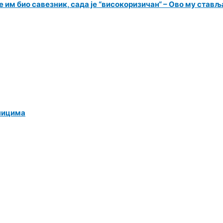
 им био савезник, сада је “високоризичан“ – Ово му ставља
ницима