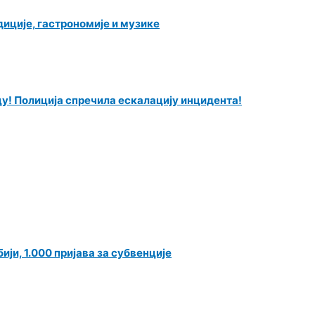
иције, гастрономије и музике
у! Полиција спречила ескалацију инцидента!
ји, 1.000 пријава за субвенције