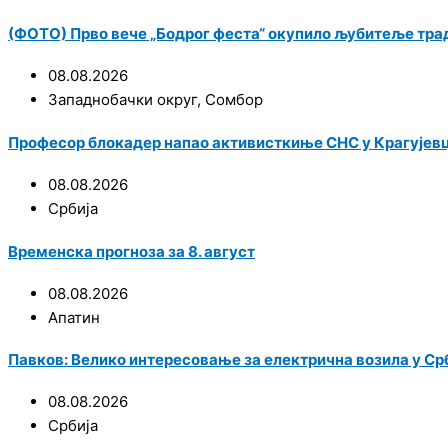
(ФОТО) Прво вече „Бодрог феста“ окупило љубитеље трад
08.08.2026
Западнобачки округ
,
Сомбор
Професор блокадер напао активисткиње СНС у Крагујевц
08.08.2026
Србија
Временска прогноза за 8. август
08.08.2026
Апатин
Павков: Велико интересовање за електрична возила у Срби
08.08.2026
Србија