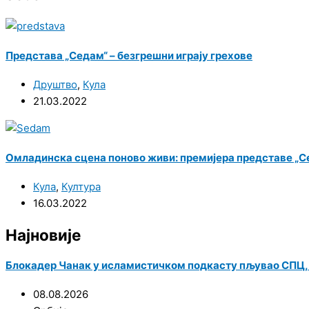
Представа „Седам“ – безгрешни играју грехове
Друштво
,
Кула
21.03.2022
Омладинска сцена поново живи: премијера представе „Се
Кула
,
Култура
16.03.2022
Најновије
Блокадер Чанак у исламистичком подкасту пљувао СПЦ, па
08.08.2026