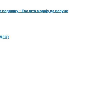
 подршку – Ево шта морају да испуне
ИДЕО)