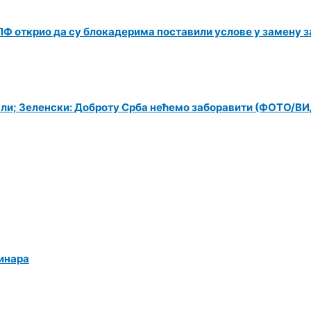
Ф открио да су блокадерима поставили услове у замену за
чали; Зеленски: Доброту Срба нећемо заборавити (ФОТО/В
динара