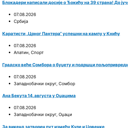
Блокадери написали досије о Ђокићу на 39 страна! До јуче
07.08.2026
Србија
Каратисти „Црног Пантера“ успешни на кампу у Книћу
07.08.2026
Апатин
,
Спорт
Градско веће Сомбора о буџету и подршци пољопривред
07.08.2026
Западнобачки округ
,
Сомбор
Ана Бекута 14. августа у Оџацима
07.08.2026
Западнобачки округ
,
Оџаци
За викенд затворен пут између Куле и Црвенке