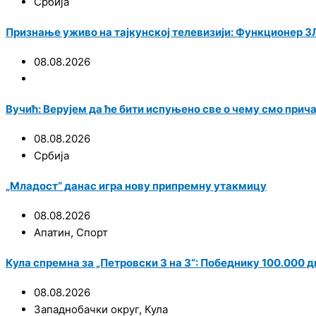
Србија
Признање уживо на тајкунској телевизији: Функционер ЗЛ
08.08.2026
Вучић: Верујем да ће бити испуњено све о чему смо при
08.08.2026
Србија
„Младост“ данас игра нову припремну утакмицу
08.08.2026
Апатин
,
Спорт
Кула спремна за „Петровски 3 на 3“: Победнику 100.000 
08.08.2026
Западнобачки округ
,
Кула