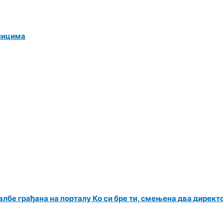
ницима
албе грађана на порталу Ко си бре ти, смењена два директ