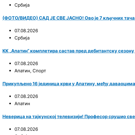
Србија
(ФОТО/ВИДЕО) САД ЈЕ СВЕ ЈАСНО! Ово је 7 кључних тача
07.08.2026
Србија
KK „Апатин“ комплетира састав пред дебитантску сезону у
07.08.2026
Апатин
,
Спорт
Прикупљено 16 јединица крви у Апатину, међу даваоцим
07.08.2026
Апатин
Неверица на тајкунској телевизији! Професор срушио све
07.08.2026