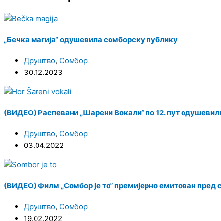
„Бечка магија“ одушевила сомборску публику
Друштво
,
Сомбор
30.12.2023
(ВИДЕО) Распевани „Шарени Вокали“ по 12. пут одушеви
Друштво
,
Сомбор
03.04.2022
(ВИДЕО) Филм „Сомбор је то“ премијерно емитован пред
Друштво
,
Сомбор
19.02.2022