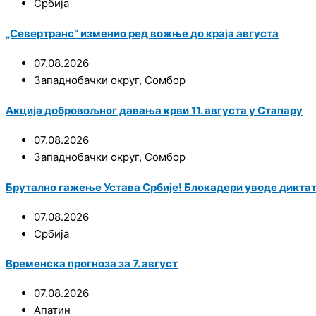
Србија
„Севертранс“ изменио ред вожње до краја августа
07.08.2026
Западнобачки округ
,
Сомбор
Акција добровољног давања крви 11. августа у Стапару
07.08.2026
Западнобачки округ
,
Сомбор
Брутално гажење Устава Србије! Блокадери уводе диктат
07.08.2026
Србија
Временска прогноза за 7. август
07.08.2026
Апатин