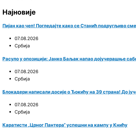
Најновије
Пијан као чеп! Погледајте како се Станић подругљиво см
07.08.2026
Србија
Расуло у опозицији: Јанко Баљак напао дојучерашње саб
07.08.2026
Србија
Блокадери написали досије о Ђокићу на 39 страна! До јуче
07.08.2026
Србија
Каратисти „Црног Пантера“ успешни на кампу у Книћу