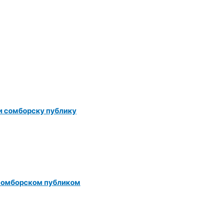
ли сомборску публику
 сомборском публиком