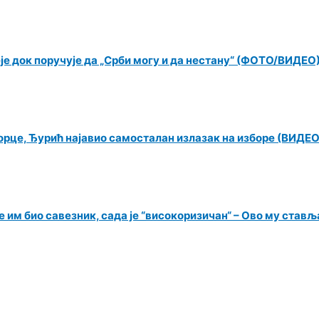
еје док поручује да „Срби могу и да нестану“ (ФОТО/ВИДЕО
орце, Ђурић најавио самосталан излазак на изборе (ВИДЕО
 им био савезник, сада је “високоризичан“ – Ово му ставља