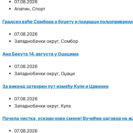
07.08.2026
Апатин
,
Спорт
Градско веће Сомбора о буџету и подршци пољопривред
07.08.2026
Западнобачки округ
,
Сомбор
Ана Бекута 14. августа у Оџацима
07.08.2026
Западнобачки округ
,
Оџаци
За викенд затворен пут између Куле и Црвенке
07.08.2026
Западнобачки округ
,
Кула
Почела чистка, ускоро нове смене! Вучићев одговор на ж
07.08.2026