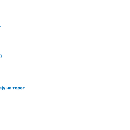
)
)
ју на терет