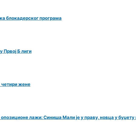
ка блокадерског програма
 Првој Б лиги
а четири жене
 опозиционе лажи: Синиша Мали је у праву, новца у буџет