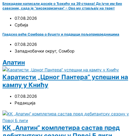
Блокадери написали досије о Ђокићу на 39 страна! До јуче им био
савезник, сада је “високоризичан“ – Ово му стављају на терет
07.08.2026
Србија
Градско веће Сомбора о буџету и подршци пољопривредницима
07.08.2026
Западнобачки округ
,
Сомбор
Апатин
Каратисти „Црног Пантера“ успешни на
кампу у Книћу
07.08.2026
Редакција
KK „Апатин“ комплетира састав пред
дебитантску сезону у Првој Б лиги