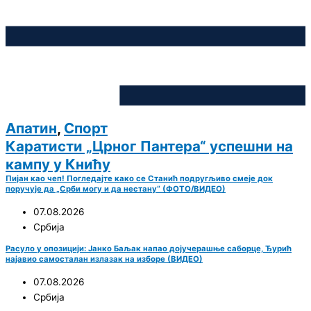
Апатин
,
Спорт
Каратисти „Црног Пантера“ успешни на
кампу у Книћу
Пијан као чеп! Погледајте како се Станић подругљиво смеје док
поручује да „Срби могу и да нестану“ (ФОТО/ВИДЕО)
07.08.2026
Србија
Расуло у опозицији: Јанко Баљак напао дојучерашње саборце, Ђурић
најавио самосталан излазак на изборе (ВИДЕО)
07.08.2026
Србија