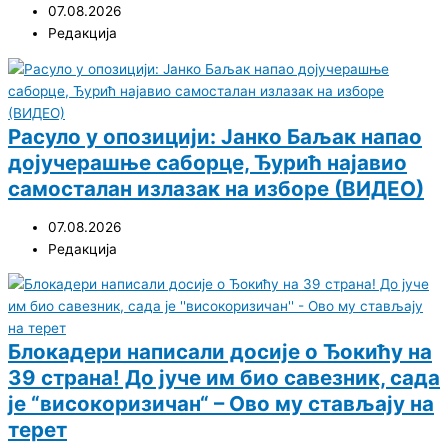
07.08.2026
Редакција
Расуло у опозицији: Јанко Баљак напао
дојучерашње саборце, Ђурић најавио
самосталан излазак на изборе (ВИДЕО)
07.08.2026
Редакција
Блокадери написали досије о Ђокићу на
39 страна! До јуче им био савезник, сада
је “високоризичан“ – Ово му стављају на
терет