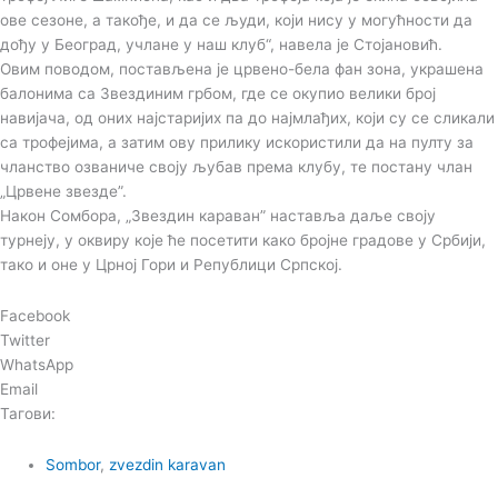
ове сезоне, а такође, и да се људи, који нису у могућности да
дођу у Београд, учлане у наш клуб“, навела је Стојановић.
Овим поводом, постављена је црвено-бела фан зона, украшена
балонима са Звездиним грбом, где се окупио велики број
навијача, од оних најстаријих па до најмлађих, који су се сликали
са трофејима, а затим ову прилику искористили да на пулту за
чланство озваниче своју љубав према клубу, те постану члан
„Црвене звезде”.
Након Сомбора, „Звездин караван” наставља даље своју
турнеју, у оквиру које ће посетити како бројне градове у Србији,
тако и оне у Црној Гори и Републици Српској.
Facebook
Twitter
WhatsApp
Email
Тагови:
Sombor
,
zvezdin karavan