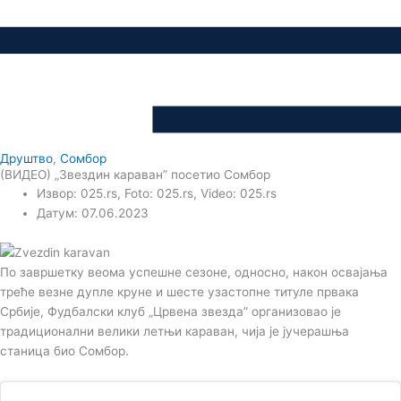
Друштво
,
Сомбор
(ВИДЕО) „Звездин караван” посетио Сомбор
Извор: 025.rs, Foto: 025.rs, Video: 025.rs
Датум: 07.06.2023
По завршетку веома успешне сезоне, односно, након освајања
треће везне дупле круне и шесте узастопне титуле првака
Србије, Фудбалски клуб „Црвена звезда” организовао је
традиционални велики летњи караван, чија је јучерашња
станица био Сомбор.