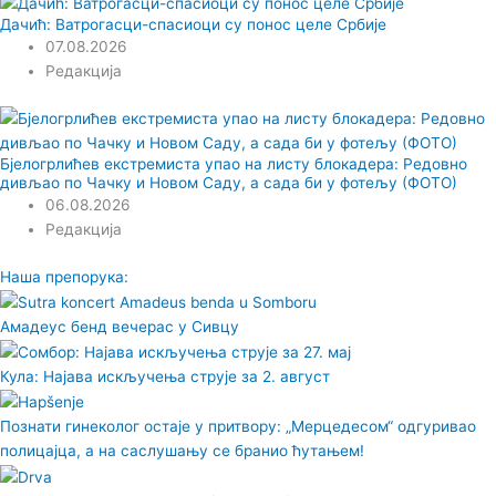
Дачић: Ватрогасци-спасиоци су понос целе Србије
07.08.2026
Редакција
Бјелогрлићев екстремиста упао на листу блокадера: Редовно
дивљао по Чачку и Новом Саду, а сада би у фотељу (ФОТО)
06.08.2026
Редакција
Наша препорука:
Амадеус бенд вечерас у Сивцу
Кула: Најава искључења струје за 2. август
Познати гинеколог остаје у притвору: „Мерцедесом“ одгуривао
полицајца, а на саслушању се бранио ћутањем!