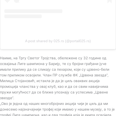
A post shared by 025.rs (@portal025.rs)
Наиме, на Тргу Светог Тројства, обележене су 32 године од
освајања Лиге шампиона у Барију, те су бројни грађани јуче
имали прилику да се сликају са пехаром, који су црвено-бели
том приликом освојили. Члан ПР службе ФК „Црвена звезда”,
Милица Стојановић, истакла је да је циљ оваквих акција
промоција чланства у овај клуб, као и да се свим навијачима
пружи могућност да се ближе упознају са успесима „Црвене
звезде”.
„Ово је једна од наших многобројних акција чији је циљ да ми
донесемо најзначајнији трофеј који имамо у нашем музеју, а то је
трофеј Лиге шампиона, као и два трофеја која је екипа освојила