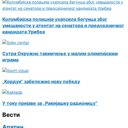
Колумбијска полиција ухапсила бегунца због
умешаности у атентат на сенатора и председничког
кандидата Урибеа
Сутра Окружно такмичење у малим олимпијским
играма
„Кордун“ забележио нову победу
У току пријаве за „Ракијашку радионицу“
Вести
Апатин