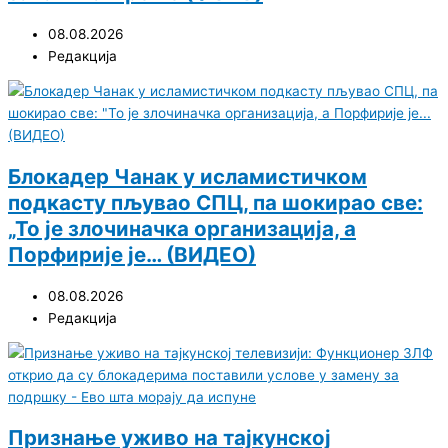
08.08.2026
Редакција
Блокадер Чанак у исламистичком
подкасту пљувао СПЦ, па шокирао све:
„То је злочиначка организација, а
Порфирије је… (ВИДЕО)
08.08.2026
Редакција
Признање уживо на тајкунској