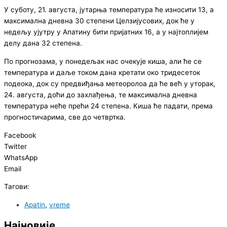
У суботу, 21. августа, јутарња температура ће износити 13, а
максимална дневна 30 степени Целзијусових, док ће у
недељу ујутру у Апатину бити пријатних 16, а у најтоплијем
делу дана 32 степена.
По прогнозама, у понедељак нас очекује киша, али ће се
температура и даље током дана кретати око тридесеток
подеока, док су предвиђања метеоролоа да ће већ у уторак,
24. августа, доћи до захлађења, те максимална дневна
температура неће прећи 24 степена. Киша ће падати, према
прогностичарима, све до четвртка.
Facebook
Twitter
WhatsApp
Email
Тагови:
Apatin
,
vreme
Најновије