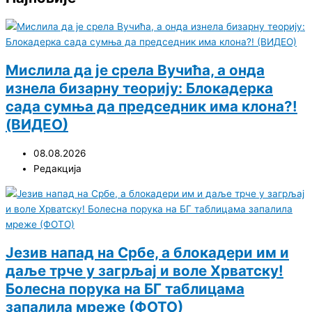
Мислила да је срела Вучића, а онда
изнела бизарну теорију: Блокадерка
сада сумња да председник има клона?!
(ВИДЕО)
08.08.2026
Редакција
Језив напад на Србе, а блокадери им и
даље трче у загрљај и воле Хрватску!
Болесна порука на БГ таблицама
запалила мреже (ФОТО)