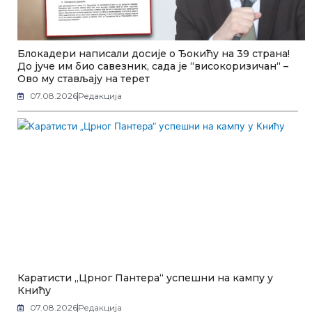
Блокадери написали досије о Ђокићу на 39 страна!
До јуче им био савезник, сада је “високоризичан“ –
Ово му стављају на терет
07.08.2026
Редакција
Каратисти „Црног Пантера“ успешни на кампу у
Книћу
07.08.2026
Редакција