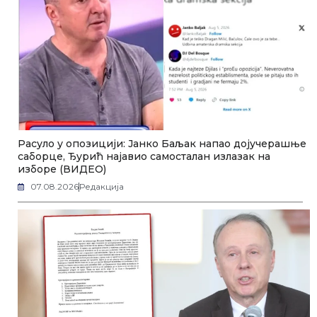
Расуло у опозицији: Јанко Баљак напао дојучерашње
саборце, Ђурић најавио самосталан излазак на
изборе (ВИДЕО)
07.08.2026
Редакција