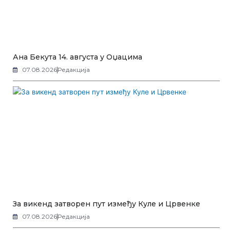
Ана Бекута 14. августа у Оџацима
07.08.2026
Редакција
За викенд затворен пут између Куле и Црвенке
07.08.2026
Редакција