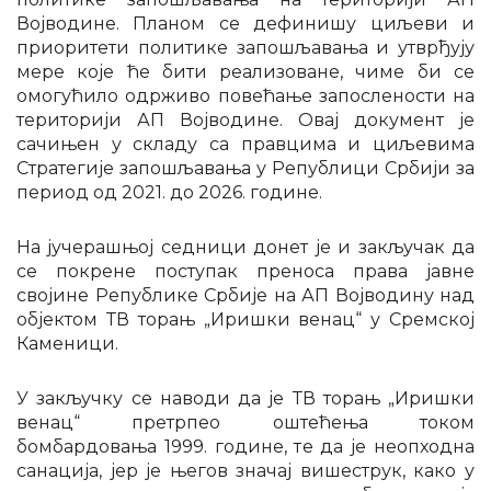
Војводине. Планом се дефинишу циљеви и
приоритети политике запошљавања и утврђују
мере које ће бити реализоване, чиме би се
омогућило одрживо повећање запослености на
територији АП Војводине. Овај документ је
сачињен у складу са правцима и циљевима
Стратегије запошљавања у Републици Србији за
период од 2021. до 2026. године.
На јучерашњој седници донет је и закључак да
се покрене поступак преноса права јавне
својине Републике Србије на АП Војводину над
објектом ТВ торањ „Иришки венац“ у Сремској
Каменици.
У закључку се наводи да је ТВ торањ „Иришки
венац“ претрпео оштећења током
бомбардовања 1999. године, те да је неопходна
санација, јер је његов значај вишеструк, како у