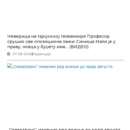
Неверица на тајкунској телевизији! Професор
срушио све опозиционе лажи: Синиша Мали је у
праву, новца у буџету има… (ВИДЕО)
07.08.2026
Редакција
„Севертранс“ изменио ред вожње до краја августа