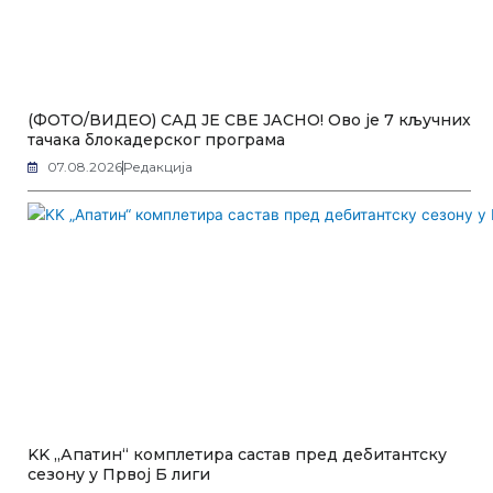
(ФОТО/ВИДЕО) САД ЈЕ СВЕ ЈАСНО! Ово је 7 кључних
тачака блокадерског програма
07.08.2026
Редакција
KK „Апатин“ комплетира састав пред дебитантску
сезону у Првој Б лиги