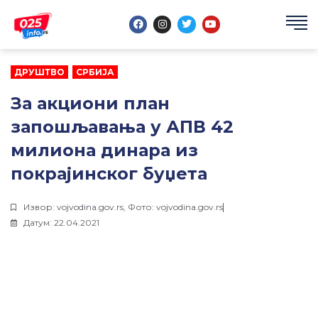
Пређи
F
I
T
Y
на
a
n
w
o
садржај
c
s
i
u
e
t
t
t
b
a
t
u
o
g
e
b
ДРУШТВО
,
СРБИЈА
o
r
r
e
k
a
m
За акциони план
запошљавања у АПВ 42
милиона динара из
покрајинског буџета
Извор: vojvodina.gov.rs, Фото: vojvodina.gov.rs
Датум: 22.04.2021