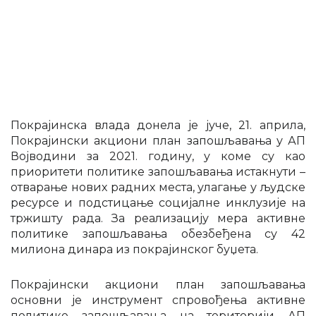
Покрајинска влада донела је јуче, 21. априла,
Покрајински акциони план запошљавања у АП
Војводини за 2021. годину, у коме су као
приоритети политике запошљавања истакнути –
отварање нових радних места, улагање у људске
ресурсе и подстицање социјалне инклузије на
тржишту рада. За реализацију мера активне
политике запошљавања обезбеђена су 42
милиона динара из покрајинског буџета.
Покрајински акциони план запошљавања
основни је инструмент спровођења активне
политике запошљавања на територији АП