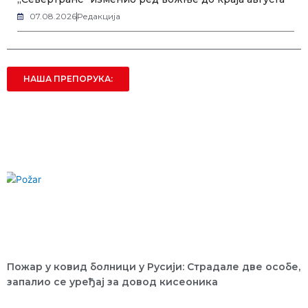
07.08.2026
Редакција
НАША ПРЕПОРУКА:
Пожар у ковид болници у Русији: Страдале две особе,
запалио се уређај за довод кисеоника