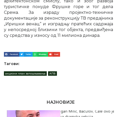
архитектонском смислу, тако и због развоја
туристичке понуде Фрушке горе и тог дела
Срема. За израду пројектно-техничке
документације за реконструкцију ТВ предајника
„Иришки венац“ и изградњу пратећих садржаја
у непосредној близини тог објекта, предвиђена
су средства у износу од 11 милиона динара.
Facebook
Twitter
WhatsApp
Email
Тагови:
акциони план запошљавања
,
АПВ
НАЈНОВИЈЕ