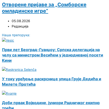
Отворене пријаве за „Сомборске
омладинске игре“
05.08.2026
Редакција
Наша препорука:
Први лет Београд-Гуанџоу: Српска делегација на
челу са министром Весићем у једнодневној посети
Кини
У току уређење раскрснице улица Грује Дедића и
Милете Протића
Доби првак Војводине, јуниори Радничког екипно
трећи