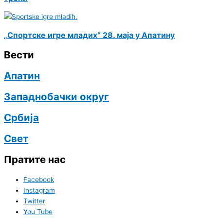
„Спортске игре младих“ 28. маја у Апатину
Вести
Апатин
Западнобачки округ
Србија
Свет
Пратите нас
Facebook
Instagram
Twitter
You Tube