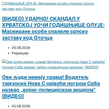
(ВИДЕО) УДАРНО! СКАНДАЛ У
ХРВАТСКОЈ УОЧИ ГОДИШЊИЦЕ ОЛУЈЕ:
Маскиране особе спалиле српску
заставу код Оточца
05.08.2026
Редакција
Ови људи немају срама! Водитељ
тајкунске Нове С највећи погром Срба
назвао „војно-полицијском акцијом“
(ВИДЕО)
05.08.2026