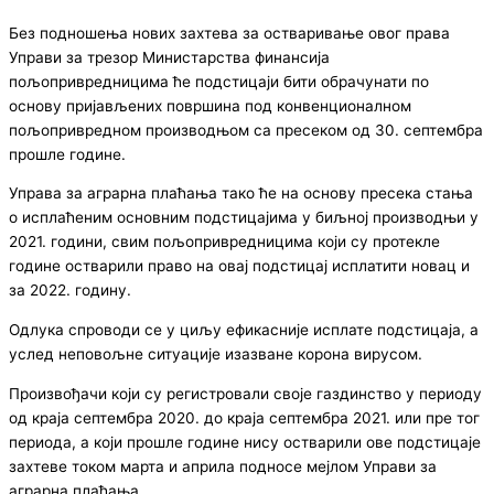
Без подношења нових захтева за остваривање овог права
Управи за трезор Министарства финансија
пољопривредницима ће подстицаји бити обрачунати по
основу пријављених површина под конвенционалном
пољопривредном производњом са пресеком од 30. септембра
прошле године.
Управа за аграрна плаћања тако ће на основу пресека стања
о исплаћеним основним подстицајима у биљној производњи у
2021. години, свим пољопривредницима који су протекле
године остварили право на овај подстицај исплатити новац и
за 2022. годину.
Одлука спроводи се у циљу ефикасније исплате подстицаја, а
услед неповољне ситуације изазване корона вирусом.
Произвођачи који су регистровали своје газдинство у периоду
од краја септембра 2020. до краја септембра 2021. или пре тог
периода, а који прошле године нису остварили ове подстицаје
захтеве током марта и априла подносе мејлом Управи за
аграрна плаћања.