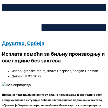
Друштво
,
Србија
Исплата помоћи за биљну производњу и
ове године без захтева
Извор: gradskeinfo.rs, Фото: Unsplash/Keagan Henman
Датум: 01.03.2022
Државни подстицаји по хектару биљне производње и ове године због
епидемиолошке ситуације биће исплаћивани без подношења захтева,
објавила је Управа за аграрна плаћања Министарства пољопривреде.