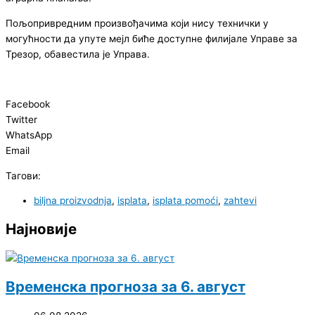
Пољопривредним произвођачима који нису технички у
могућности да упуте мејл биће доступне филијале Управе за
Трезор, обавестила је Управа.
Facebook
Twitter
WhatsApp
Email
Тагови:
biljna proizvodnja
,
isplata
,
isplata pomoći
,
zahtevi
Најновије
Временска прогноза за 6. август