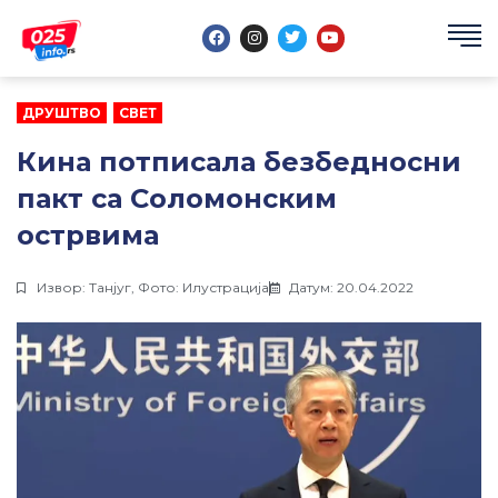
Пређи
F
I
T
Y
на
a
n
w
o
садржај
c
s
i
u
e
t
t
t
b
a
t
u
o
g
e
b
ДРУШТВО
,
СВЕТ
o
r
r
e
k
a
m
Кина потписала безбедносни
пакт са Соломонским
острвима
Извор: Tанјуг, Фото: Илустрација
Датум: 20.04.2022