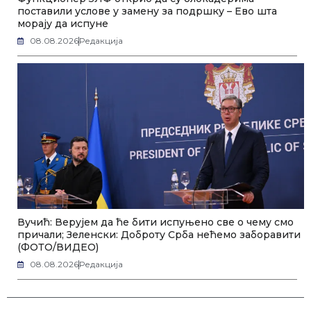
поставили услове у замену за подршку – Ево шта
морају да испуне
08.08.2026
Редакција
Вучић: Верујем да ће бити испуњено све о чему смо
причали; Зеленски: Доброту Срба нећемо заборавити
(ФОТО/ВИДЕО)
08.08.2026
Редакција