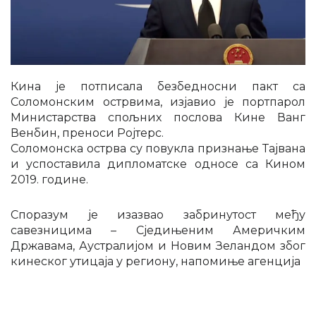
Кина је потписала безбедносни пакт са
Соломонским острвима, изјавио је портпарол
Министарства спољних послова Кине Ванг
Венбин, преноси Ројтерс.
Соломонска острва су повукла признање Тајвана
и успоставила дипломатске односе са Кином
2019. године.
Споразум је изазвао забринутост међу
савезницима – Сједињеним Америчким
Државама, Аустралијом и Новим Зеландом због
кинеског утицаја у региону, напомиње агенција