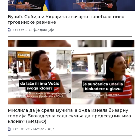
Вучић: Србија и Украјина значајно повећале ниво
трговинске размене
09.08.2026
Редакција
Мислила да је срела Вучића, а онда изнела бизарну
теорију: Блокадерка сада сумња да председник има
клона?! (ВИДЕО)
08.08.2026
Редакција