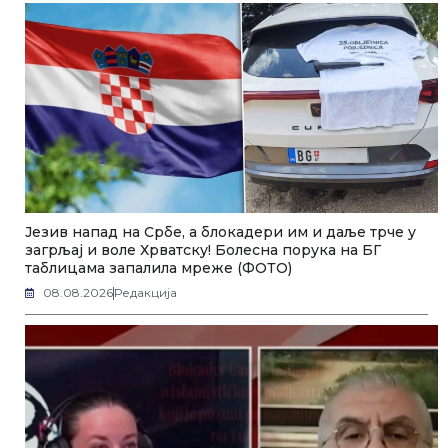
Језив напад на Србе, а блокадери им и даље трче у
загрљај и воле Хрватску! Болесна порука на БГ
таблицама запалила мреже (ФОТО)
08.08.2026
Редакција