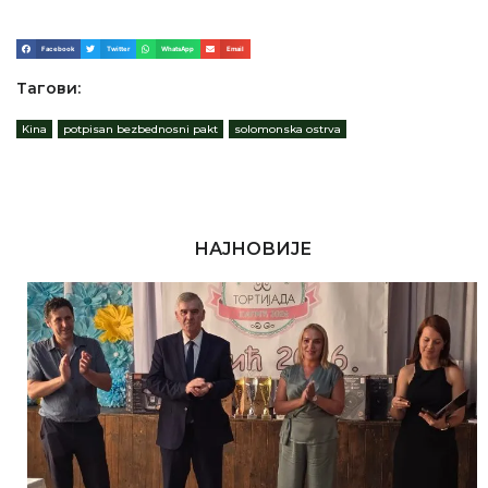
Facebook
Twitter
WhatsApp
Email
Тагови:
Kina
,
potpisan bezbednosni pakt
,
solomonska ostrva
НАЈНОВИЈЕ