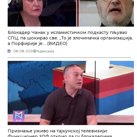
Блокадер Чанак у исламистичком подкасту пљувао
СПЦ, па шокирао све: „То је злочиначка организација,
а Порфирије је… (ВИДЕО)
08.08.2026
Редакција
Признање уживо на тајкунској телевизији:
Функционер ЗЛФ открио да су блокадерима