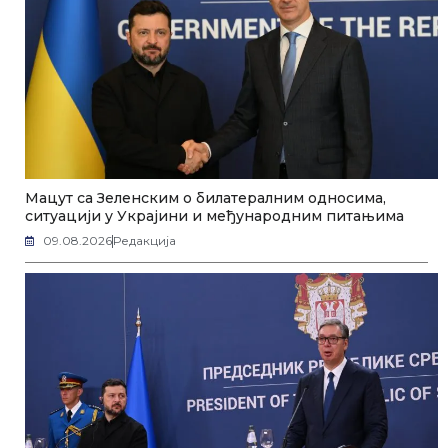
Мацут са Зеленским о билатералним односима,
ситуацији у Украјини и међународним питањима
09.08.2026
Редакција