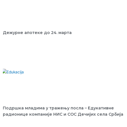
Дежурне апотеке до 24. марта
Подршка младима у тражењу посла – Едукативне
радионице компаније НИС и СОС Дечијих села Србија