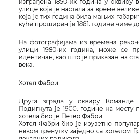
изграђена 1850-их година у оквиру 
улице која је настала за време велике
која је тих година била мањих габар
куће проширен је 1881. године чиме 
На фотографијама из времена реконс
улици 1980-их година, може се пр
идентичан, као што је приказан на ст
века.
Хотел Фабри
Друга зграда у оквиру Команде г
Подигнута је 1900. године на месту
хотела био је Петер Фабри.
Хотел Фабри био је изузетно попула
неком тренутку заједно са хотелом Г
локалних радикала.