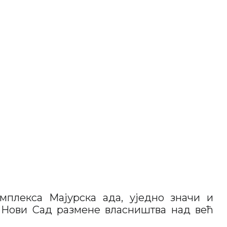
мплекса Мајурска ада, уједно значи и
д Нови Сад размене власништва над већ