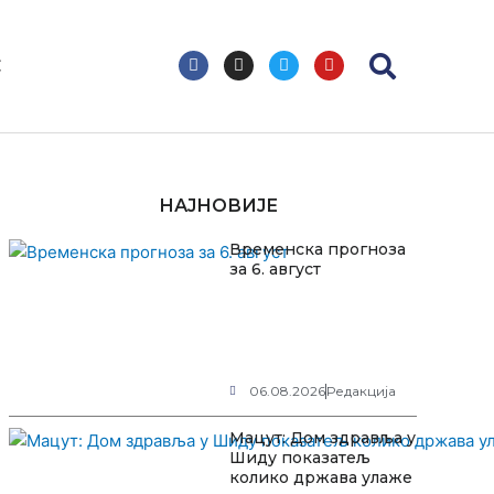
F
I
T
Y
С
a
n
w
o
c
s
i
u
e
t
t
t
b
a
t
u
o
g
e
b
o
r
r
e
k
a
m
НАЈНОВИЈЕ
Временска прогноза
за 6. август
06.08.2026
Редакција
Мацут: Дом здравља у
Шиду показатељ
колико држава улаже