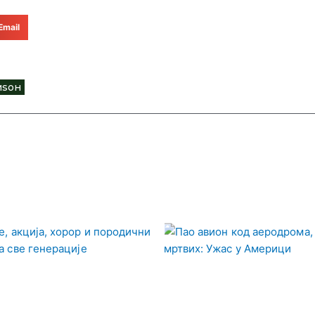
Email
иѕон