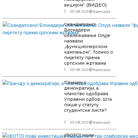
акцијом“ (ВИДЕО)
05.08.2026
Редакција
Скандалозно!
Блокадери
обележавање Олује
назвали
„функционерском
кампањом“: Толико о
пијетету према
српским жртвама
05.08.2026
Редакција
Причају о
демократији, а
чланство одобрава
Управни одбор: Шта
пише у статуту
студентске листе?
05.08.2026
Редакција
(ФОТО) Нове