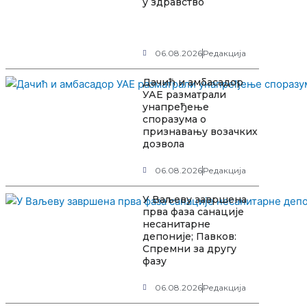
у здравство
06.08.2026
Редакција
Дачић и амбасадор
УАЕ разматрали
унапређење
споразума о
признавању возачких
дозвола
06.08.2026
Редакција
У Ваљеву завршена
прва фаза санације
несанитарне
депоније; Павков:
Спремни за другу
фазу
06.08.2026
Редакција