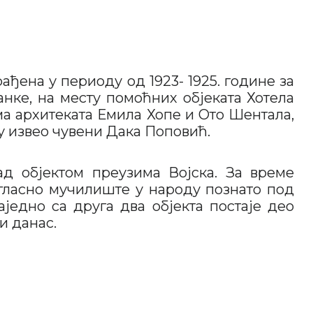
рађена у периоду од 1923- 1925. године за
ке, на месту помоћних објеката Хотела
ма архитеката Емила Хопе и Ото Шентала,
ту извео чувени Дака Поповић.
д објектом преузима Војска. За време
огласно мучилиште у народу познато под
заједно са друга два објекта постаје део
и данас.