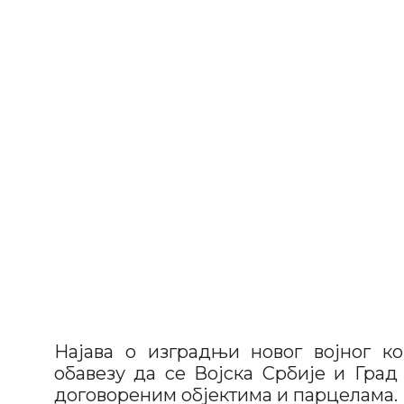
Најава о изградњи новог војног ко
обавезу да се Војска Србије и Гра
договореним објектима и парцелама.