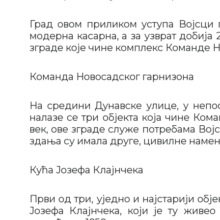
Град овом приликом уступа Војсци 
модерна касарна, а за узврат добија 
зграде које чине комплекс Команде Н
Команда Новосадског гарнизона
На средини Дунавске улице, у непо
налазе се три објекта која чине Ком
век, ове зграде служе потребама Вој
здања су имала друге, цивилне намен
Кућа Јозефа Клајнчека
Први од три, уједно и најстарији обј
Јозефа Клајнчека, који је ту живео