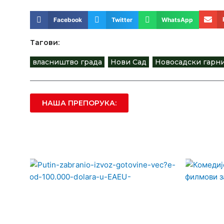
Facebook
Twitter
WhatsApp
Тагови:
власништво града
,
Нови Сад
,
Новосадски гарн
НАША ПРЕПОРУКА: