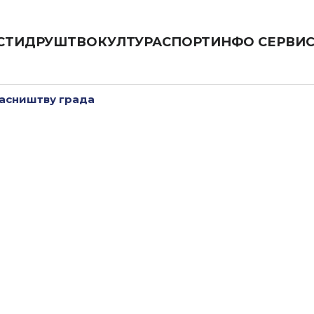
СТИ
ДРУШТВО
КУЛТУРА
СПОРТ
ИНФО СЕРВИ
ласништву града