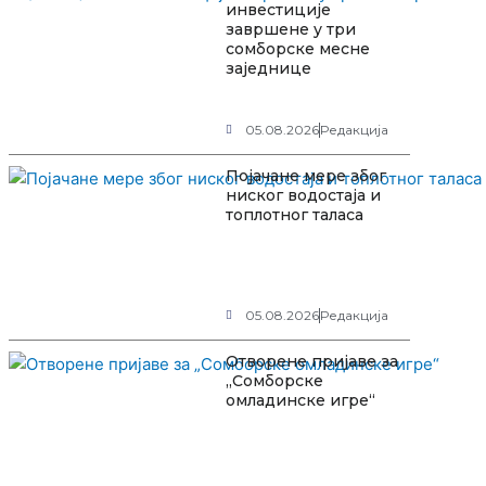
инвестиције
завршене у три
сомборске месне
заједнице
05.08.2026
Редакција
Појачане мере због
ниског водостаја и
топлотног таласа
05.08.2026
Редакција
Отворене пријаве за
„Сомборске
омладинске игре“