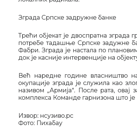
Зграда Српске задружне банке
Трећи објекат је двоспратна зграда г
потребе тадашње Српске задужне бан
Фабри. Зграда је настала по планови
док је касније интервенције на објек
Већ наредне године власништво на
окупације зграда је служила као зл
називом „Армија“. После рата, овај 
комплекса Команде гарнизона што је 
Извор: нсузиво.рс
Фото: Пиxабаy