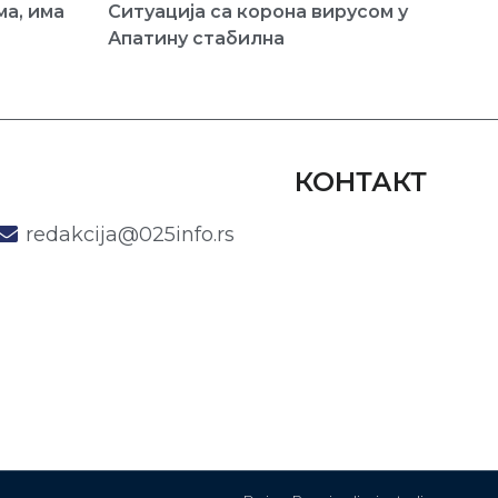
а, има
Ситуација са корона вирусом у
Апатину стабилна
КОНТАКТ
redakcija@025info.rs