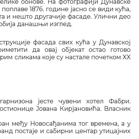
велике обнове. На фотографији Дунавске
 поплаве 1876. године јасно се види кућа,
ита и нешто другачије фасаде. Улични део
добија данашњи изглед.
трукције фасада свих кућа у Дунавској
иметити да овај објекат остао готово
арим сликама које су настале почетком XX
арнизона јесте чувени хотел Фабри.
 гостионице Јована Кирјановића. Власник
ран међу Новосађанима тог времена, а у
ранд постаје и сабирни центар утицајних