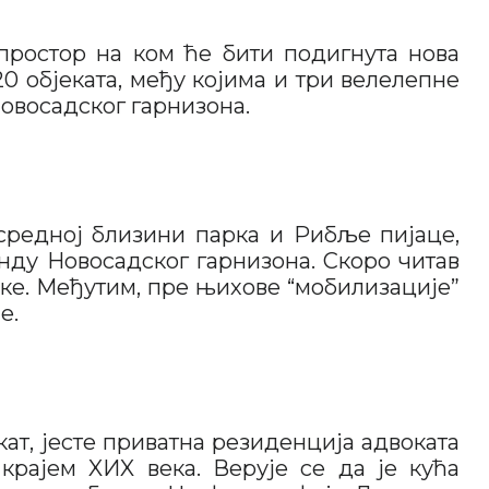
простор на ком ће бити подигнута нова
20 објеката, међу којима и три велелепне
овосадског гарнизона.
средној близини парка и Рибље пијаце,
анду Новосадског гарнизона. Скоро читав
ске. Међутим, пре њихове “мобилизације”
е.
екат, јесте приватна резиденција адвоката
 крајем XИX века. Верује се да је кућа