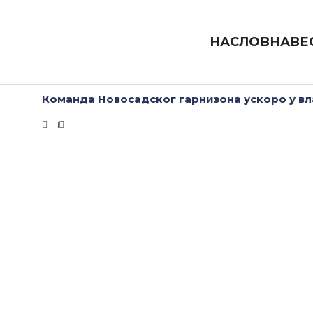
Пређи
на
садржај
НАСЛОВНА
ВЕ
Команда Новосадског гарнизона ускоро у в