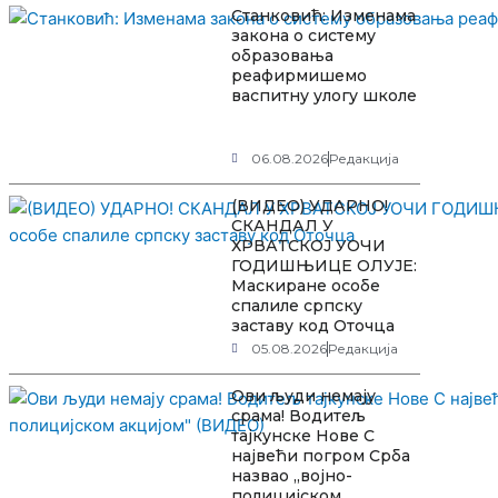
Станковић: Изменама
закона о систему
образовања
реафирмишемо
васпитну улогу школе
06.08.2026
Редакција
(ВИДЕО) УДАРНО!
СКАНДАЛ У
ХРВАТСКОЈ УОЧИ
ГОДИШЊИЦЕ ОЛУЈЕ:
Маскиране особе
спалиле српску
заставу код Оточца
05.08.2026
Редакција
Ови људи немају
срама! Водитељ
тајкунске Нове С
највећи погром Срба
назвао „војно-
полицијском