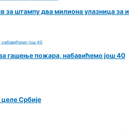
ив за штампу два милиона улазница за
 за гашење пожара, набавићемо још 40
 целе Србије