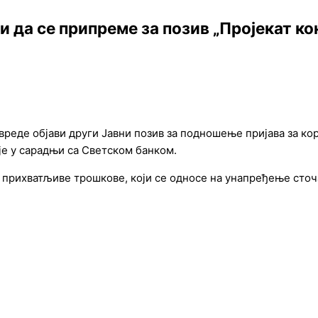
 да се припреме за позив „Пројекат к
еде објави други Јавни позив за подношење пријава за кор
је у сарадњи са Светском банком.
 прихватљиве трошкове, који се односе на унапређење сто