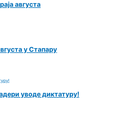
раја августа
вгуста у Стапару
адери уводе диктатуру!