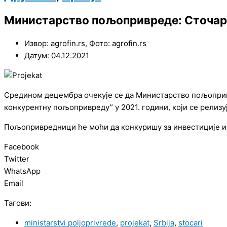
Министарство пољопривреде: Сточари
Извор: agrofin.rs, Фото: agrofin.rs
Датум: 04.12.2021
Средином децембра очекује се да Министарство пољопривр
конкурентну пољопривреду” у 2021. години, који се релизу
Пољопривредници ће моћи да конкуришу за инвестиције и
Facebook
Twitter
WhatsApp
Email
Тагови:
ministarstvi poljoprivrede
,
projekat
,
Srbija
,
stocari