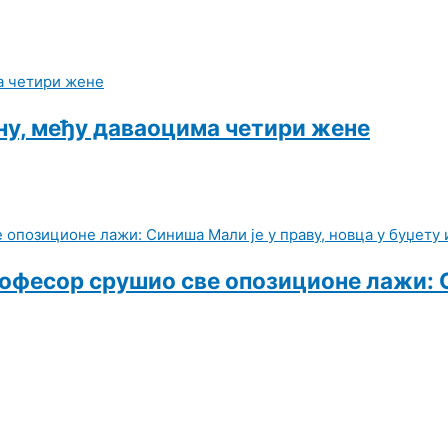
ну, међу даваоцима четири жене
рофесор срушио све опозиционе лажи: С