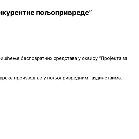
онкурентне пољопривреде”
ишћење бесповратних средстава у оквиру “Пројекта за
чарске производње у пољопривредним газдинствима.