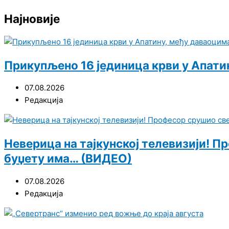
Најновије
Прикупљено 16 јединица крви у Апати
07.08.2026
Редакција
Неверица на тајкунској телевизији! П
буџету има… (ВИДЕО)
07.08.2026
Редакција