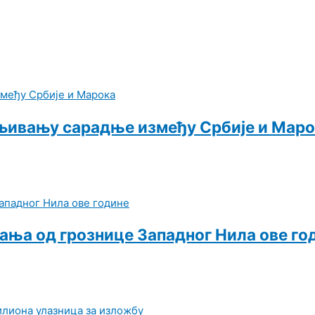
љивању сарадње између Србије и Мар
вања од грознице Западног Нила ове го