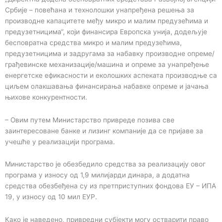
Србије – повећана и технолошки унапређена решења за
производне капацитете међу микро и малим предузећима и
предузетницима“, који финансира Европска унија, додељује
бесповратна средства микро и малим предузећима,
предузетницима и задругама за набавку производне опреме/
грађевинске механизације/машина и опреме за унапређење
енергетске ефикасности и еколошких аспеката производње са
циљем олакшавања финансирања набавке опреме и јачања
њихове конкурентности.
– Овим путем Министарство привреде позива све
заинтересоване банке и лизинг компаније да се пријаве за
учешће у реализацији програма.
Министарство је обезбедило средства за реализацију овог
програма у износу од 1,9 милијарди динара, а додатна
средства обезбеђена су из претприступних фондова ЕУ – ИПА
19, у износу од 10 мил ЕУР.
Како је наведено, привредни субјекти могу остварити право