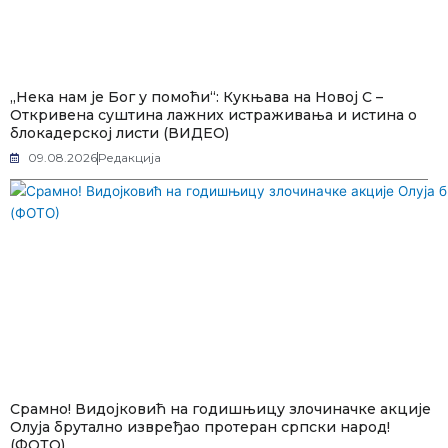
„Нека нам је Бог у помоћи“: Кукњава на Новој С –
Откривена суштина лажних истраживања и истина о
блокадерској листи (ВИДЕО)
09.08.2026
Редакција
Срамно! Видојковић на годишњицу злочиначке акције
Олуја брутално извређао протеран српски народ!
(ФОТО)