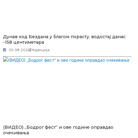
Дунав код Бездана у благом порасту, водостај данас
-158 центиметара
09.08.2026
Редакција
(ВИДЕО) „Бодрог фест“ и ове године оправдао
очекивања