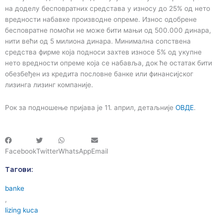
на доделу бесповратних средстава у износу до 25% од нето
вредности набавке производне опреме. Износ одобрене
бесповратне помоћи не може бити мањи од 500.000 динара,
нити већи од 5 милиона динара. Минимална сопствена
средства фирме која подноси захтев износе 5% од укупне
нето вредности опреме која се набавља, док ће остатак бити
обезбеђен из кредита пословне банке или финансијског
лизинга лизинг компаније.
Рок за подношење пријава је 11. април, детаљније
ОВДЕ
.
Facebook
Twitter
WhatsApp
Email
Тагови:
banke
,
lizing kuca
,