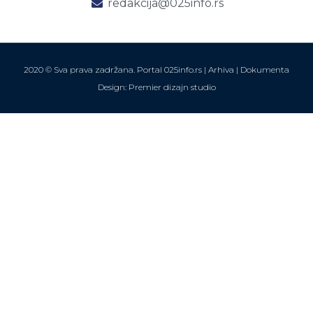
redakcija@025info.rs
2020 © Sva prava zadržana. Portal 025info.rs |
Arhiva
|
Dokumenta
Design: Premier dizajn studio