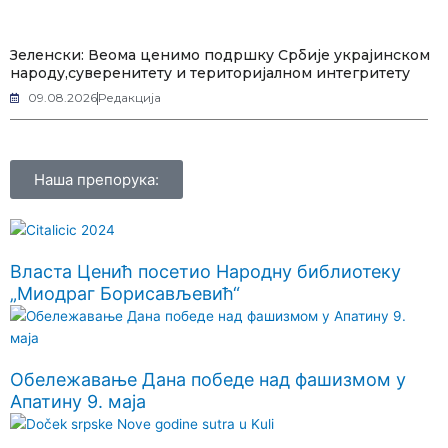
Зеленски: Веома ценимо подршку Србије украјинском
народу,суверенитету и територијалном интегритету
09.08.2026
Редакција
Наша препорука:
Власта Ценић посетио Народну библиотеку
„Миодраг Борисављевић“
Обележавање Дана победе над фашизмом у
Апатину 9. маја