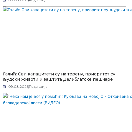
Галић: Сви капацитети су на терену, приоритет су
људски животи и заштита Делиблатске пешчаре
09.08.2026
Редакција