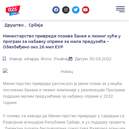
Пређи
F
I
T
Y
на
a
n
w
o
садржај
c
s
i
u
e
t
t
t
b
a
t
u
Друштво
,
Србија
o
g
e
b
o
r
r
e
k
a
Министарство привреде позива банке и лизинг куће у
m
програм за набавку опреме за мала предузећа –
Обезбеђено око 26 мил ЕУР
Извор: eKapija, Фото: Pixabay
Датум: 30.03.2022
Министарство привреде расписало је јавни позив за учешће
пословних банака и лизинг компанија у реализацији Програма
подршке малим предузећима за набавку опреме у 2022.
години.
У позиву се наводи да Министарство привреде у сарадњи са
Развојном агенцијом Републике Србије, и уз подршку пројекта
„Директна додела бесповратних средстава Развојној агенцији