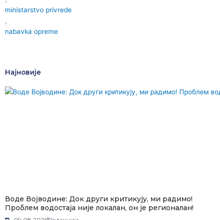
ministarstvo privrede
,
nabavka opreme
Најновије
Воде Војводине: Док други критикују, ми радимо!
Проблем водостаја није локалан, он је регионалан!
09.08.2026
Редакција