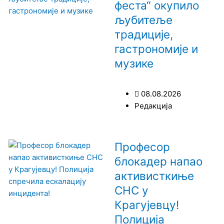
феста“ окупило
љубитеље
традиције,
гастрономије и
музике
08.08.2026
Редакција
Професор
блокадер напао
активисткиње
СНС у
Крагујевцу!
Полиција