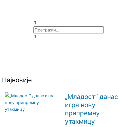
Претрага
Y
o
u
Најновије
u
b
„Младост“ данас
игра нову
e
припремну
утакмицу