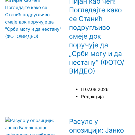
Пијан као чеп!
Погледајте како
се Станић
подругљиво
смеје док
поручује да
„Срби могу и да
нестану“ (ФОТО/
ВИДЕО)
07.08.2026
Редакција
Расуло у
опозицији: Јанко