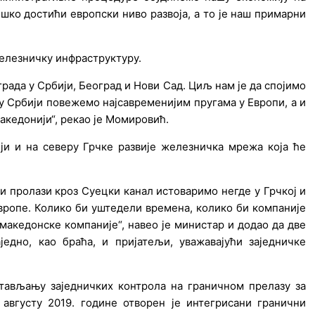
ешко достићи европски ниво развоја, а то је наш примарни
железничку инфраструктуру.
града у Србији, Београд и Нови Сад. Циљ нам је да спојимо
у Србији повежемо најсавременијим пругама у Европи, а и
акедонији“, рекао је Момировић.
ји и на северу Грчке развије железничка мрежа која ће
ји пролази кроз Суецки канал истоваримо негде у Грчкој и
ропе. Колико би уштедели времена, колико би компаније
македонске компаније“, навео је министар и додао да две
дно, као браћа, и пријатељи, уважавајући заједничке
тављању заједничких контрола на граничном прелазу за
августу 2019. године отворен је интегрисани гранични