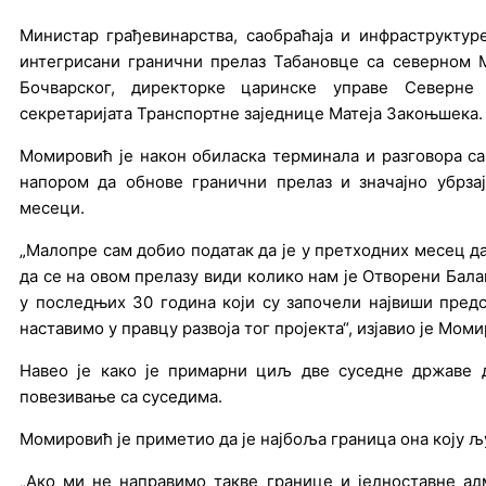
Министар грађевинарства, саобраћаја и инфраструкту
интегрисани гранични прелаз Табановце са северном М
Бочварског, директорке царинске управе Северне
секретаријата Транспортне заједнице Матеја Закоњшека.
Момировић је након обиласка терминала и разговора са
напором да обнове гранични прелаз и значајно убрзај
месеци.
„Малопре сам добио податак да је у претходних месец д
да се на овом прелазу види колико нам је Отворени Балан
у последњих 30 година који су започели највиши пред
наставимо у правцу развоја тог пројекта“, изјавио је Мом
Навео је како је примарни циљ две суседне државе д
повезивање са суседима.
Момировић је приметио да је најбоља граница она коју људ
„Ако ми не направимо такве границе и једноставне а