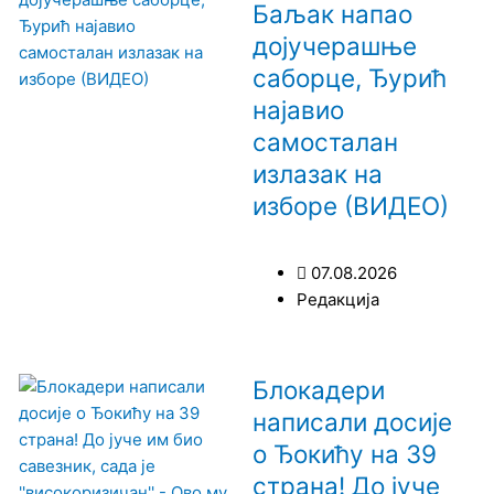
Баљак напао
дојучерашње
саборце, Ђурић
најавио
самосталан
излазак на
изборе (ВИДЕО)
07.08.2026
Редакција
Блокадери
написали досије
о Ђокићу на 39
страна! До јуче