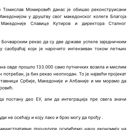
k
a
m
ре Томислав Момировић данас је обишао реконструисани
акедонијом у друштву свог македонског колеге Благоја
 Македоније Славице Кутиров и директора Сталног
 Бочварским рекао да су две државе успеле заједничким
у саобраћај који је нарочито интензиван током летњих
ана овде прошло 133.000 само путничких возила и мислим
 потребан, ја бих рекао неопходан. То је највећи пројекат
ставници Србије, Македоније и Албаније и ми морамо да
ировић.
а постану део ЕУ, али да интеграција пре свега значи
и не осећају и коју лако и брзо могу да прођу .
дминистративне процедуре осудићемо нашу економију на