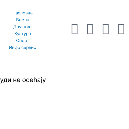
Насловна
Вести
F
I
T
Друштво
Култура
a
n
w
Спорт
Инфо сервис
c
s
i
e
t
t
t
уди не осећају
b
a
t
o
g
e
o
r
r