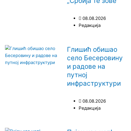
„Србија те зове“
08.08.2026
Редакција
Глишић обишао
село Бесеровину
и радове на
путној
инфраструктури
08.08.2026
Редакција