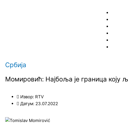
Пређи
на
садржај
Србија
Момировић: Најбоља је граница коју љ
Извор: RTV
Датум: 23.07.2022