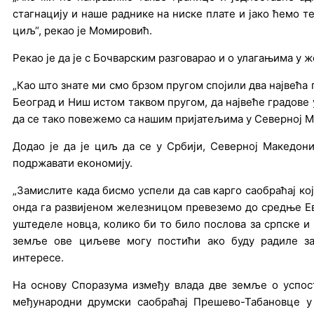
стагнацију и наше раднике на ниске плате и јако ћемо т
циљ“, рекао је Момировић.
Рекао је да је с Бочварским разговарао и о улагањима у 
„Као што знате ми смо брзом пругом спојили два највећа 
Београд и Ниш истом таквом пругом, да највеће градове 
да се тако повежемо са нашим пријатељима у Северној М
Додао је да је циљ да се у Србији, Северној Македони
подржавати економију.
„Замислите када бисмо успели да сав карго саобраћај ко
онда га развијеном железницом превеземо до средње Ев
уштеделе новца, колико би то било послова за српске и 
земље ове циљеве могу постићи ако буду радиле заје
интересе.
На основу Споразума између влада две земље о успос
међународни друмски саобраћај Прешево-Табановце у 