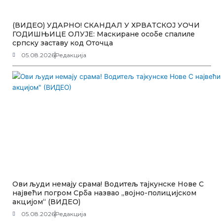
(ВИДЕО) УДАРНО! СКАНДАЛ У ХРВАТСКОЈ УОЧИ
ГОДИШЊИЦЕ ОЛУЈЕ: Маскиране особе спалиле
српску заставу код Оточца
05.08.2026
Редакција
Ови људи немају срама! Водитељ тајкунске Нове С
највећи погром Срба назвао „војно-полицијском
акцијом“ (ВИДЕО)
05.08.2026
Редакција