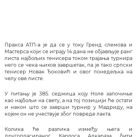
Пракса АТП-а је да се у току Гренд слемова и
Мастерса који се играју 14 дана не објављује ранг
листа најбољих тенисера током трајања турнира
него се чека њихов завршетак, па је тако српски
тенисер Новак Ђоковић и овог понедељка на
челу ове листе.
У питању је 385. седмица коју Ноле започиње
као најбољи на свету, а на тој позицији ће остати
и након што се заврши турнир у Мадриду, на
којем он не учествује због повреде лакта.
Колика ће разлика између њега и
другопласираног Карлоса Алкараза бити