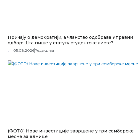
Причају о демократији, а чланство одобрава Управни
одбор: Шта пише у статуту студентске листе?
05.08.2026
Редакција
(ФОТО) Нове инвестиције завршене у три сомборске
месне заједнице