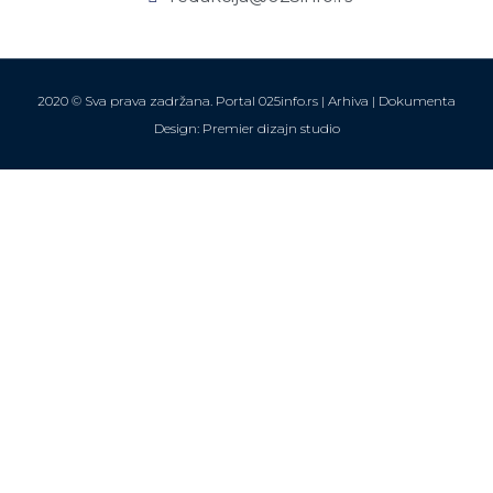
2020 © Sva prava zadržana. Portal 025info.rs |
Arhiva
|
Dokumenta
Design: Premier dizajn studio