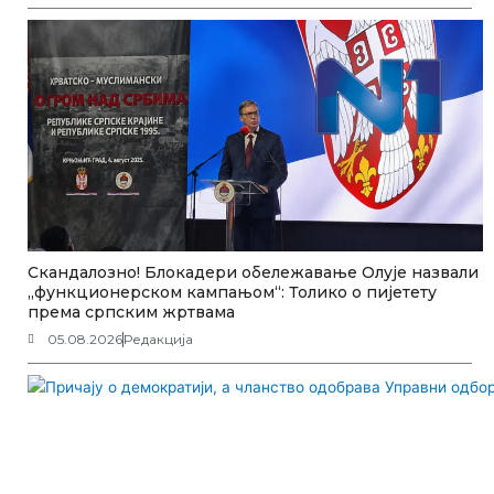
Скандалозно! Блокадери обележавање Олује назвали
„функционерском кампањом“: Толико о пијетету
према српским жртвама
05.08.2026
Редакција