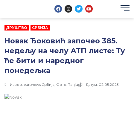
Пређи
F
I
T
Y
на
a
n
w
o
c
s
i
u
садржај
e
t
t
t
b
a
t
u
o
g
e
b
ДРУШТВО
,
СРБИЈА
o
r
r
e
k
a
Новак Ђоковић започео 385.
m
недељу на челу АТП листе: Ту
ће бити и наредног
понедељка
Извор: euronews Србија, Фото: Tanjug
Датум: 02.05.2023