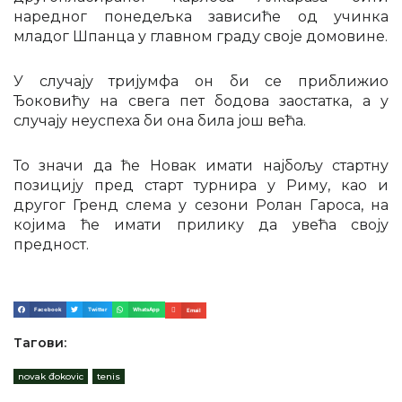
наредног понедељка зависиће од учинка
младог Шпанца у главном граду своје домовине.
У случају тријумфа он би се приближио
Ђоковићу на свега пет бодова заостатка, а у
случају неуспеха би она била још већа.
То значи да ће Новак имати најбољу стартну
позицију пред старт турнира у Риму, као и
другог Гренд слема у сезони Ролан Гароса, на
којима ће имати прилику да увећа своју
предност.
Facebook
Twitter
WhatsApp
Email
Тагови:
novak đokovic
,
tenis