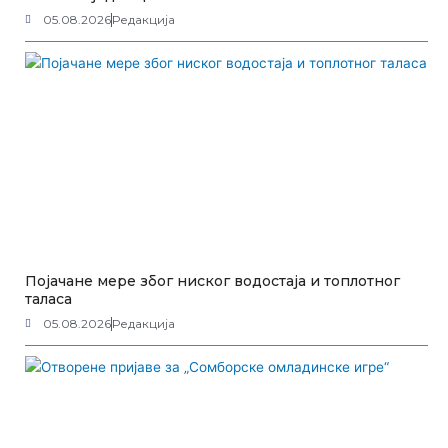
05.08.2026
Редакција
Појачане мере због ниског водостаја и топлотног
таласа
05.08.2026
Редакција