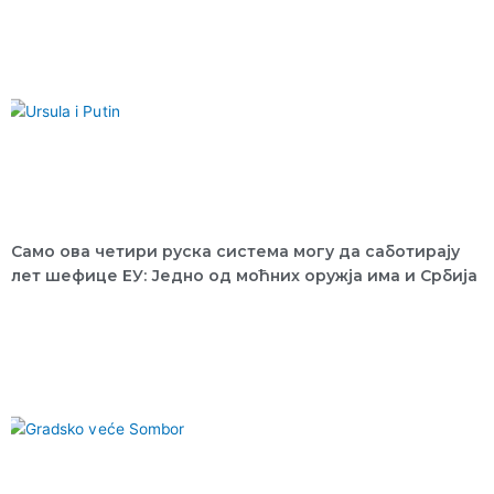
Само ова четири руска система могу да саботирају
лет шефице ЕУ: Једно од моћних оружја има и Србија