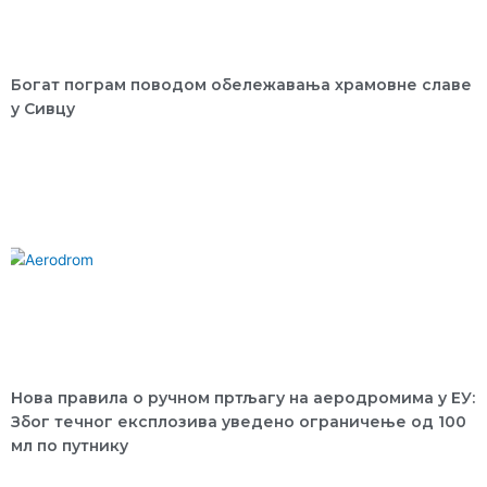
Богат пограм поводом обележавања храмовне славе
у Сивцу
Нова правила о ручном пртљагу на аеродромима у ЕУ:
Због течног експлозива уведено ограничење од 100
мл по путнику