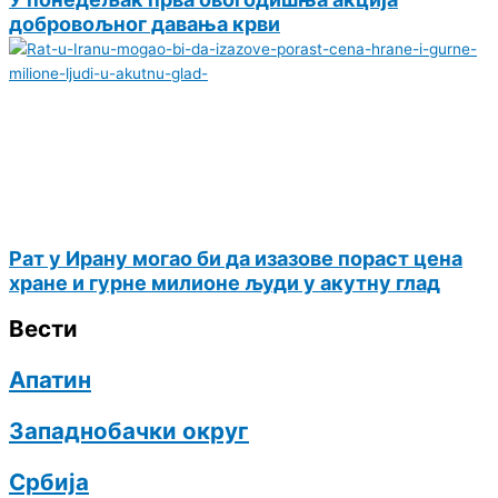
добровољног давања крви
Рат у Ирану могао би да изазове пораст цена
хране и гурне милионе људи у акутну глад
Вести
Апатин
Западнобачки округ
Србија