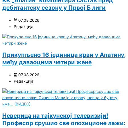
KK „Апатин“ комплетира састав пред
дебитантску сезону у Првој Б лиги
07.08.2026
Редакција
Прикупљено 16 јединица крви у Апатину,
међу даваоцима четири жене
07.08.2026
Редакција
Неверица на тајкунској телевизији!
Професор срушио све опозиционе лажи: