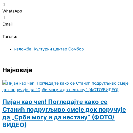
WhatsApp
Email
Тагови:
изложба
,
Културни центар Сомбор
Најновије
Пијан као чеп! Погледајте како се
Станић подругљиво смеје док поручује
да „Срби могу и да нестану“ (ФОТО/
ВИДЕО)