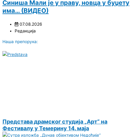
Синиша Мали је у праву, новца у буџету
има… (ВИДЕО)
07.08.2026
Редакција
Наша препорука:
Представа драмског студија „Арт“ на
Фестивалу у Темерину 14. маја