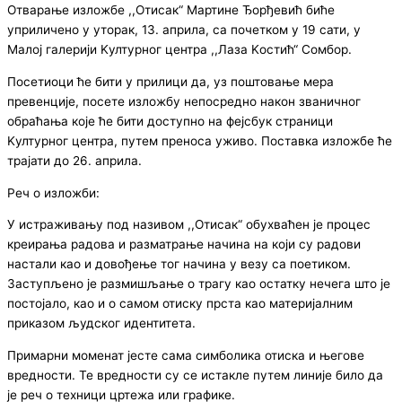
Отварање изложбе ,,Отисак“ Мартине Ђорђевић биће
уприличено у уторак, 13. априла, са почетком у 19 сати, у
Малој галерији Kултурног центра ,,Лаза Kостић“ Сомбор.
Посетиоци ће бити у прилици да, уз поштовање мера
превенције, посете изложбу непосредно након званичног
обраћања које ће бити доступно на фејсбук страници
Kултурног центра, путем преноса уживо. Поставка изложбе ће
трајати до 26. априла.
Реч о изложби:
У истраживању под називом ,,Отисак“ обухваћен је процес
креирања радова и разматрање начина на који су радови
настали као и довођење тог начина у везу са поетиком.
Заступљено је размишљање о трагу као остатку нечега што је
постојало, као и о самом отиску прста као материјалним
приказом људског идентитета.
Примарни моменат јесте сама симболика отиска и његове
вредности. Те вредности су се истакле путем линије било да
је реч о техници цртежа или графике.