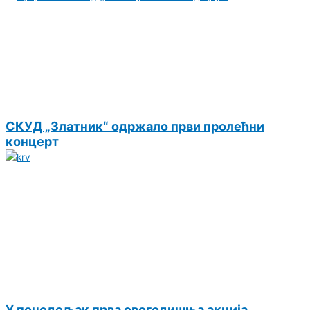
СКУД „Златник“ одржало први пролећни
концерт
У понедељак прва овогодишња акција