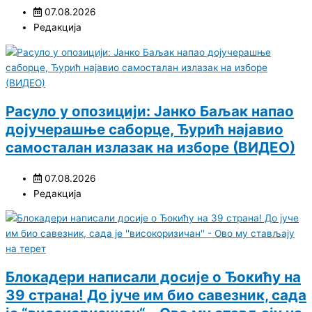
07.08.2026
Редакција
Расуло у опозицији: Јанко Баљак напао
дојучерашње саборце, Ђурић најавио
самосталан излазак на изборе (ВИДЕО)
07.08.2026
Редакција
Блокадери написали досије о Ђокићу на
39 страна! До јуче им био савезник, сада