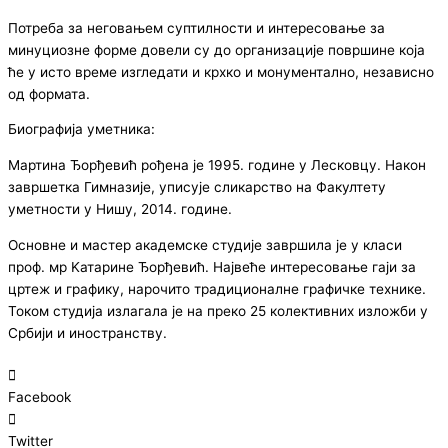
Потреба за неговањем суптилности и интересовање за
минуциозне форме довели су до организације површине која
ће у исто време изгледати и крхко и монументално, независно
од формата.
Биографија уметника:
Мартина Ђорђевић рођена је 1995. године у Лесковцу. Након
завршетка Гимназије, уписује сликарство на Факултету
уметности у Нишу, 2014. године.
Основне и мастер академске студије завршила је у класи
проф. мр Kатарине Ђорђевић. Највеће интересовање гаји за
цртеж и графику, нарочито традиционалне графичке технике.
Током студија излагала је на преко 25 колективних изложби у
Србији и иностранству.
Facebook
Twitter