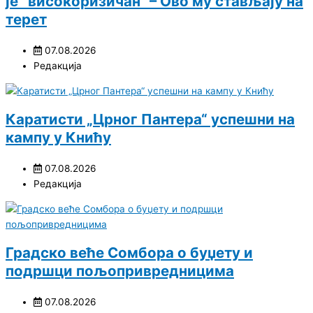
је “високоризичан“ – Ово му стављају на
терет
07.08.2026
Редакција
Каратисти „Црног Пантера“ успешни на
кампу у Книћу
07.08.2026
Редакција
Градско веће Сомбора о буџету и
подршци пољопривредницима
07.08.2026