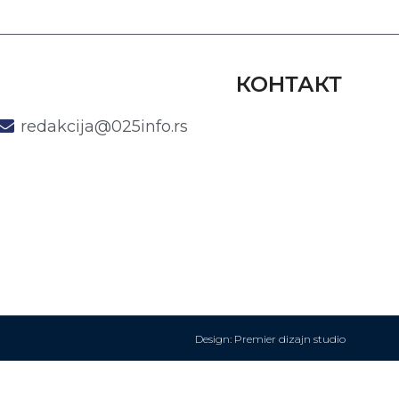
КОНТАКТ
redakcija@025info.rs
Design: Premier dizajn studio