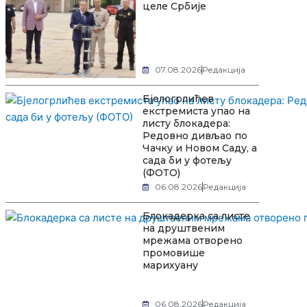
целе Србије
07.08.2026
Редакција
Бјелогрлићев
екстремиста упао на
листу блокадера:
Редовно дивљао по
Чачку и Новом Саду, а
сада би у фотељу
(ФОТО)
06.08.2026
Редакција
Блокадерка са листе
на друштвеним
мрежама отворено
промовише
марихуану
06.08.2026
Редакција