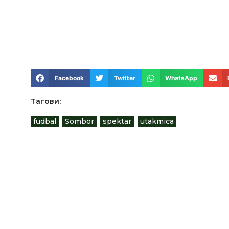
Facebook
Twitter
WhatsApp
Тагови:
fudbal
,
Sombor
,
spektar
,
utakmica