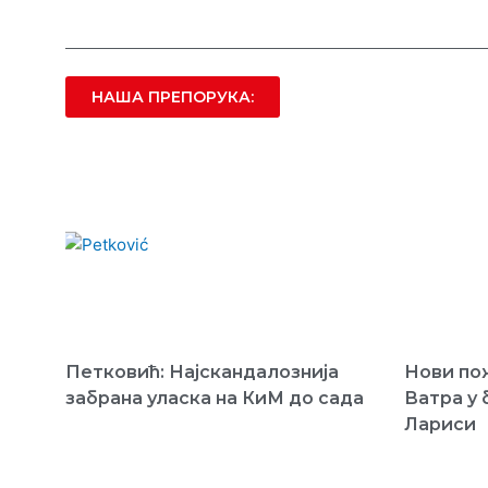
НАША ПРЕПОРУКА:
Петковић: Најскандалознија
Нови пож
забрана уласка на КиМ до сада
Ватра у 
Лариси