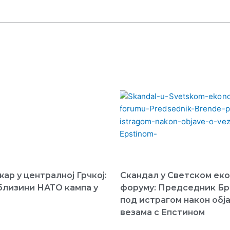
ар у централној Грчкој:
Скандал у Светском ек
близини НАТО кампа у
форуму: Председник Б
под истрагом након обја
везама с Епстином