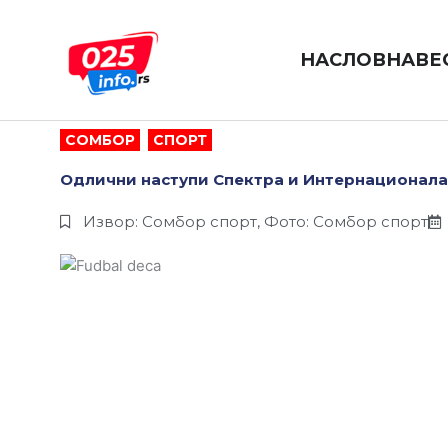
Пређи
на
садржај
НАСЛОВНА
ВЕ
СОМБОР
,
СПОРТ
Одлични наступи Спектра и Интернационала
Извор: Сомбор спорт, Фото: Сомбор спорт