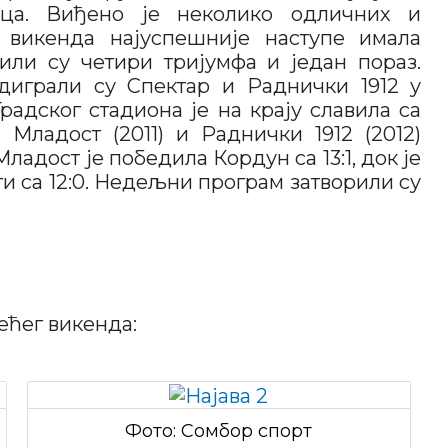
ица. Виђено је неколико одличних и
 викенда најуспешније наступе имала
ли су четири тријумфа и један пораз.
диграли су Спектар и Раднички 1912 у
Градског стадиона је на крају славила са
 Младост (2011) и Раднички 1912 (2012)
ладост је победила Кордун са 13:1, док је
и са 12:0. Недељни програм затворили су
ећег викенда:
Фото: Сомбор спорт