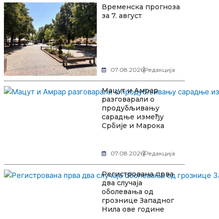
Временска прогноза
за 7. август
07.08.2026
Редакција
Мацут и Амрар
разговарали о
продубљивању
сарадње између
Србије и Марока
07.08.2026
Редакција
Регистрована прва
два случаја
оболевања од
грознице Западног
Нила ове године