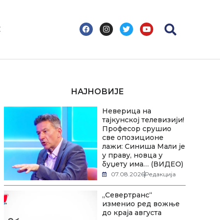
F
I
T
Y
С
a
n
w
o
c
s
i
u
e
t
t
t
b
a
t
u
o
g
e
b
o
r
r
e
k
a
m
НАЈНОВИЈЕ
Неверица на
тајкунској телевизији!
Професор срушио
све опозиционе
лажи: Синиша Мали је
у праву, новца у
буџету има… (ВИДЕО)
07.08.2026
Редакција
„Севертранс“
изменио ред вожње
до краја августа