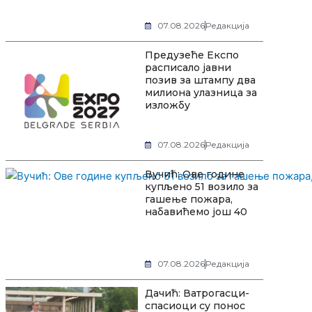
07.08.2026
Редакција
Предузеће Експо
расписало јавни
позив за штампу два
милиона улазница за
изложбу
07.08.2026
Редакција
Вучић: Ове године
купљено 51 возило за
гашење пожара,
набавићемо још 40
07.08.2026
Редакција
Дачић: Ватрогасци-
спасиоци су понос