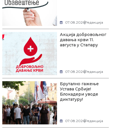
07.08.2026
Редакција
Акција добровољног
давања крви 11.
августа у Стапару
07.08.2026
Редакција
Брутално гажење
Устава Србије!
Блокадери уводе
диктатуру!
07.08.2026
Редакција