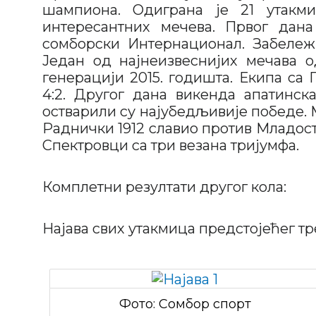
шампиона. Одиграна је 21 утакм
интересантних мечева. Првог дана
сомборски Интернационал. Забележи
Један од најнеизвеснијих мечава о
генерацији 2015. годишта. Екипа са 
4:2. Другог дана викенда апатинска
остварили су најубедљивије победе. М
Раднички 1912 славио против Младост
Спектровци са три везана тријумфа.
Комплетни резултати другог кола:
Најава свих утакмица предстојећег тр
Фото: Сомбор спорт