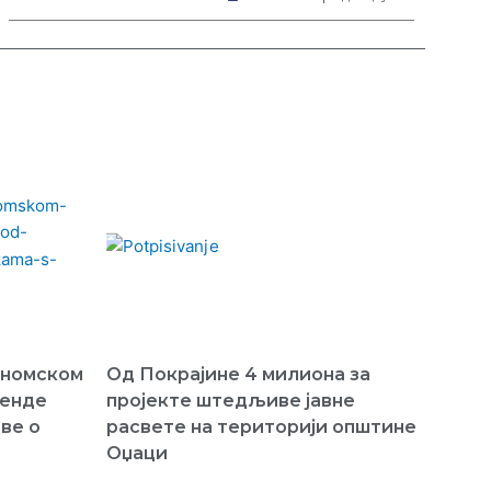
ономском
Од Покрајине 4 милиона за
ренде
пројекте штедљиве јавне
ве о
расвете на територији општине
Оџаци