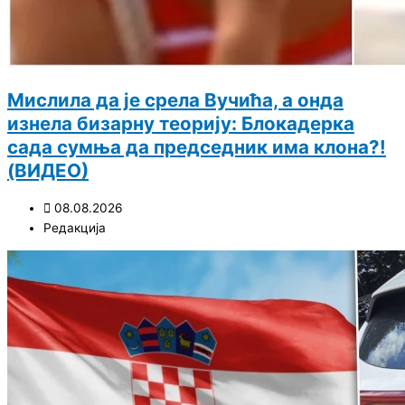
Мислила да је срела Вучића, а онда
изнела бизарну теорију: Блокадерка
сада сумња да председник има клона?!
(ВИДЕО)
08.08.2026
Редакција