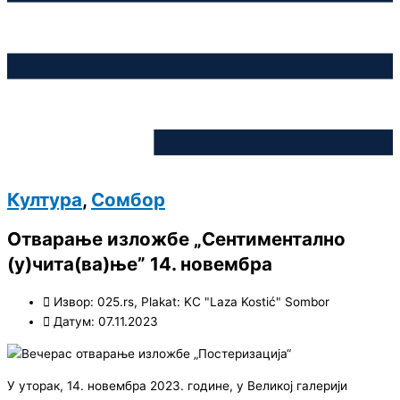
Култура
,
Сомбор
Отварање изложбе „Сентиментално
(у)чита(ва)ње” 14. новембра
Извор: 025.rs, Plakat: KC "Laza Kostić" Sombor
Датум: 07.11.2023
У уторак, 14. новембра 2023. године, у Великој галерији