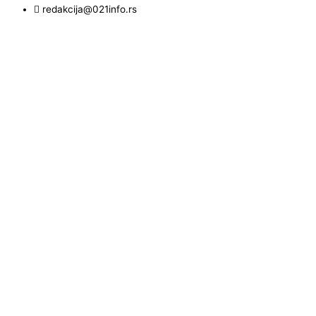
redakcija@021info.rs