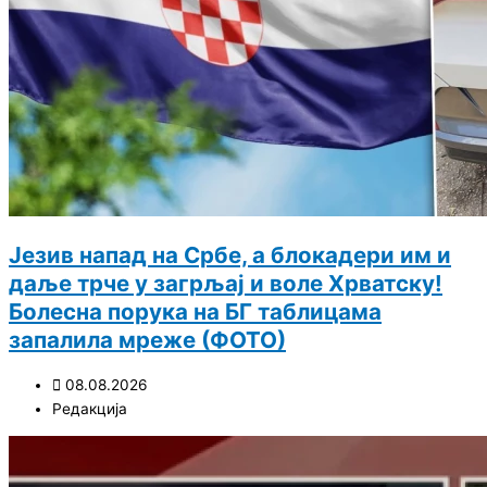
Језив напад на Србе, а блокадери им и
даље трче у загрљај и воле Хрватску!
Болесна порука на БГ таблицама
запалила мреже (ФОТО)
08.08.2026
Редакција