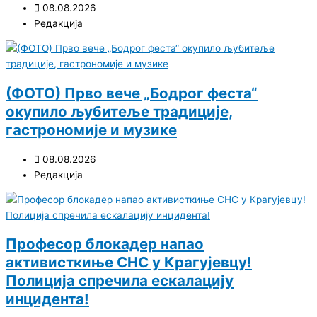
08.08.2026
Редакција
(ФОТО) Прво вече „Бодрог феста“
окупило љубитеље традиције,
гастрономије и музике
08.08.2026
Редакција
Професор блокадер напао
активисткиње СНС у Крагујевцу!
Полиција спречила ескалацију
инцидента!