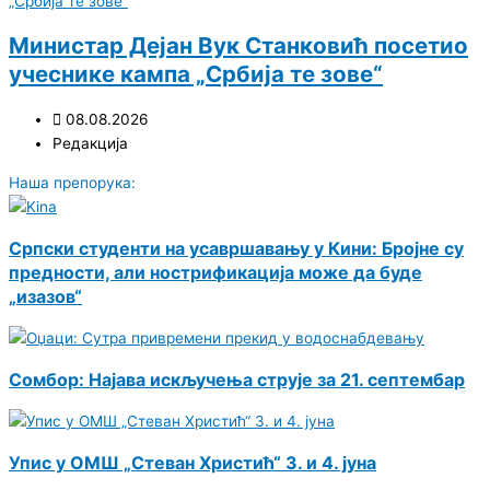
Министар Дејан Вук Станковић посетио
учеснике кампа „Србија те зове“
08.08.2026
Редакција
Наша препорука:
Српски студенти на усавршавању у Кини: Бројне су
предности, али нострификација може да буде
„изазов“
Сомбор: Најава искључења струје за 21. септембар
Упис у ОМШ „Стеван Христић“ 3. и 4. јуна