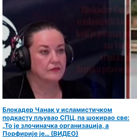
Блокадер Чанак у исламистичком
подкасту пљувао СПЦ, па шокирао све:
„То је злочиначка организација, а
Порфирије је… (ВИДЕО)