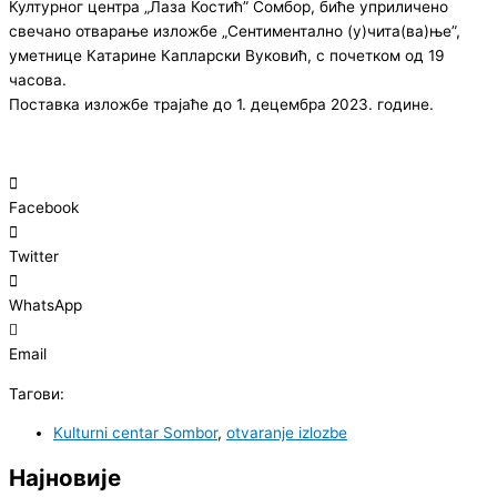
Културног центра „Лаза Костић” Сомбор, биће уприличено
свечано отварање изложбе „Сентиментално (у)чита(ва)ње”,
уметнице Катарине Капларски Вуковић, с почетком од 19
часова.
Поставка изложбе трајаће до 1. децембра 2023. године.
Facebook
Twitter
WhatsApp
Email
Тагови:
Kulturni centar Sombor
,
otvaranje izlozbe
Најновије