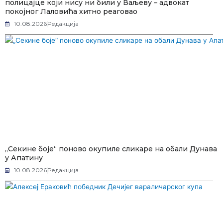
полицајце који нису ни били у Ваљеву – адвокат
покојног Лаловића хитно реаговао
10.08.2026
Редакција
„Секине боје“ поново окупиле сликаре на обали Дунава
у Апатину
10.08.2026
Редакција