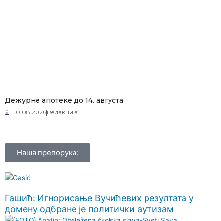
Дежурне апотеке до 14. августа
10.08.2026
Редакција
Наша препорука:
Гашић: Игнорисање Вучићевих резултата у
домену одбране је политички аутизам