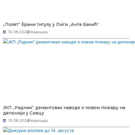
„Полет“ брани титулу у Лиги „Анте Бачић“
10.08.2026
Редакција
ЈКП „Радник“ демантовао наводе о новом пожару на
депонији у Сивцу
10.08.2026
Редакција