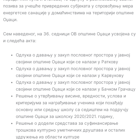
позива за учешће привредених субјеката у спровођењу мера
енергетске санације у домаћинствима на територији општине
Оџаци.
Сем наведеног, на 36. седници ОВ општине Оџаци усвојена су
и следећа акта:
Одлука о давању у закуп пословног простора у јавној
својини општине Оџаци који се налази у Раткову
Одлука о давању у закуп пословног простора у јавној
својини општине Оџаци који се налази у Карвукову
Одлука о давању у закуп пословног простора у јавној
својини општине Оџаци који се налази у Бачком Грачацу
Решење о утврђивању висине, вредности, услова и
критеријума за награђивање ученика који похађају
основну или средњу школу са седиштем на подручју
општине Оџаци за школску 2020/2021. годину,
Решење о додели средстава за суфинансирање
трошкова културно уметничких друштава и осталих
удружења из области културе