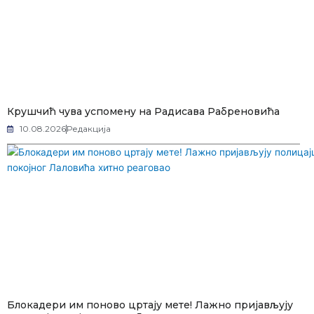
Крушчић чува успомену на Радисава Рабреновића
10.08.2026
Редакција
Блокадери им поново цртају мете! Лажно пријављују