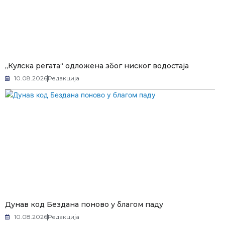
„Кулска регата“ одложена због ниског водостаја
10.08.2026
Редакција
Дунав код Бездана поново у благом паду
10.08.2026
Редакција