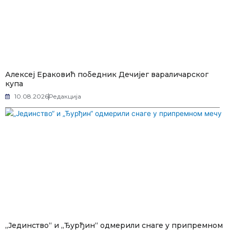
Алексеј Ераковић победник Дечијег вараличарског
купа
10.08.2026
Редакција
„Јединство“ и „Ђурђин“ одмерили снаге у припремном