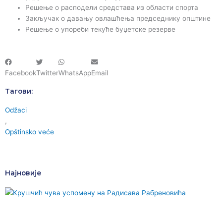
Решење о расподели средстава из области спорта
Закључак о давању овлашћења председнику општине
Решење о упореби текуће буџетске резерве
Facebook
Twitter
WhatsApp
Email
Тагови:
Odžaci
,
Opštinsko veće
Најновије