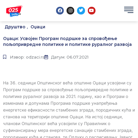
Пређи
F
I
T
Y
на
a
n
w
o
садржај
c
s
i
u
e
t
t
t
b
a
t
u
Друштво
,
Оџаци
o
g
e
b
o
r
r
e
k
a
Оџаци: Усвојен Програм подршке за спровођење
m
пољопривредне политике и политике руралног развоја
Извор: odzaci.rs
Датум: 06.07.2021
На 36. седници Општинског већа општине Оџаци усвојени су
Програм подршке за спровођење пољопривредне политике и
политике руралног развоја за 2021. годину, као и Програм о
изменама и допунама Програма подршке унапређења
енергетске ефикасности стамбених зграда, породичних кућа и
станова на територији општине Оџаци. На истој седници,
чланови Општинског већа усвојили су Правилник о
суфинансирању мера енергетске санације стамбених зграда,
породичних кућа и станова, те Одлуку о расписивању Јавног