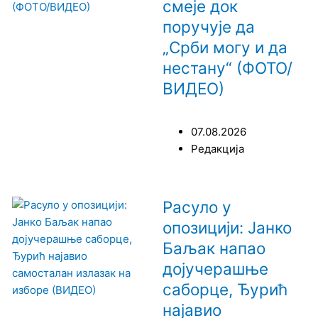
смеје док
поручује да
„Срби могу и да
нестану“ (ФОТО/
ВИДЕО)
07.08.2026
Редакција
Расуло у
опозицији: Јанко
Баљак напао
дојучерашње
саборце, Ђурић
најавио