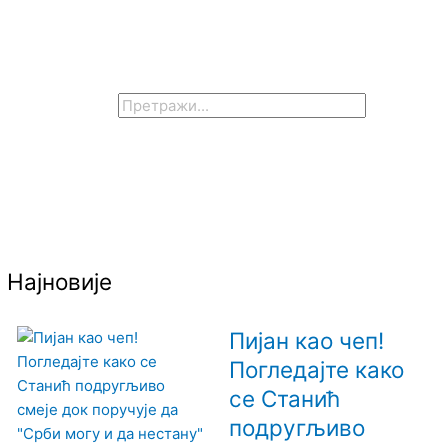
Y
Претрага
o
u
Најновије
u
b
Пијан као чеп!
Погледајте како
e
се Станић
подругљиво