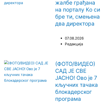
жалбе грађана
на порталу Ко си
бре ти, смењена
два директора
07.08.2026
Редакција
(ФОТО/ВИДЕО)
САД ЈЕ СВЕ
ЈАСНО! Ово је 7
кључних тачака
блокадерског
програма