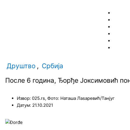
Пређи
на
садржај
Друштво
,
Србија
После 6 година, Ђорђе Јоксимовић по
Извор: 025.rs, Фото: Наташа Лаѕаревић/Танјуг
Датум: 21.10.2021