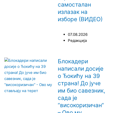
самосталан
излазак на
изборе (ВИДЕО)
07.08.2026
Редакција
Блокадери
написали досије
о Ђокићу на 39
страна! До јуче
им био савезник,
сада је
“високоризичан“
– Ово му