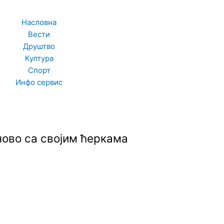
Насловна
Вести
F
I
T
Друштво
Култура
a
n
w
Спорт
Инфо сервис
c
s
i
e
t
t
t
ново са својим ћеркама
b
a
t
o
g
e
o
r
r