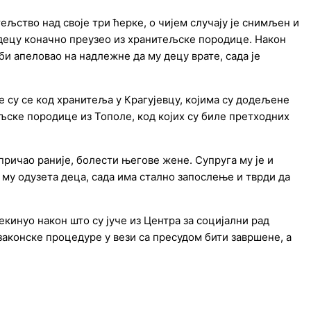
k
a
m
ељство над своје три ћерке, о чијем случају је снимљен и
у децу коначно преузео из хранитељске породице. Након
би апеловао на надлежне да му децу врате, сада је
 су се код хранитеља у Крагујевцу, којима су додељене
љске породице из Тополе, код којих су биле претходних
спричао раније, болести његове жене. Супруга му је и
у му одузета деца, сада има стално запослење и тврди да
рекинуо након што су јуче из Центра за социјални рад
 законске процедуре у вези са пресудом бити завршене, а