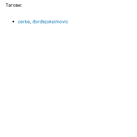
Тагови:
cerke
,
đorđejoksimovic