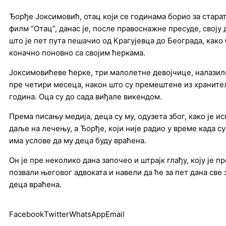
Ђорђе Јоксимовић, отац који се годинама борио за старат
филм “Отац”, данас је, после правоснажне пресуде, свој
што је пет пута пешачио од Крагујевца до Београда, како 
коначно поновно са својим ћеркама.
Јоксимовићеве ћерке, три малолетне девојчице, налазиле
пре четири месеца, након што су премештене из храните
година. Оца су до сада виђале викендом.
Према писању медија, деца су му, одузета због, како је и
даље на лечењу, а Ђорђе, који није радио у време када с
има услове да му деца буду враћена.
Он је пре неколико дана започео и штрајк глађу, коју је п
позвали његовог адвоката и навели да ће за пет дана све
деца враћена.
Facebook
Twitter
WhatsApp
Email