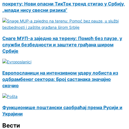
покрету: Нови опасни ТикТок тренд стигао у Србију,
„млади нису свесни ризика“
Снаге МУП-а заједно на терену: Помоћ без паузе, у
служби безбедности и заштите грађана широм
Србије
Европосланици на интензивном удару лобиста из
одбрамбеног сектора: Број састанака значајно
скочио
Функционише поштански саобраћај према Русији и
Украјини
Вести