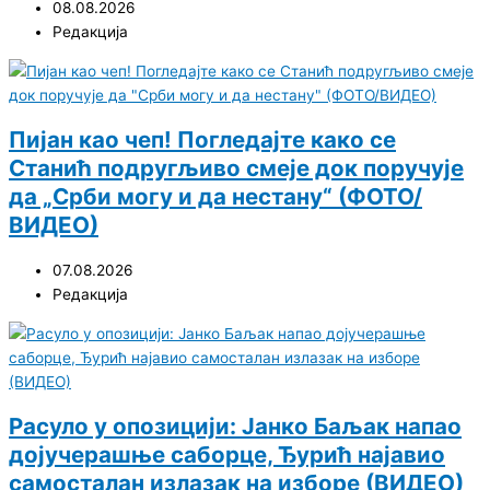
08.08.2026
Редакција
Пијан као чеп! Погледајте како се
Станић подругљиво смеје док поручује
да „Срби могу и да нестану“ (ФОТО/
ВИДЕО)
07.08.2026
Редакција
Расуло у опозицији: Јанко Баљак напао
дојучерашње саборце, Ђурић најавио
самосталан излазак на изборе (ВИДЕО)