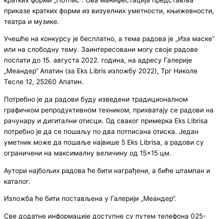
приказе кратких форми из визуелних уметности, књижевности,
театра и музике.
Учешће на конкурсу је бесплатно, а тема радова је „Иза маске“
или на слободну тему. Заинтересовани могу своје радове
послати до 15. августа 2022. година, на адресу Галерије
„Меандер“ Апатин (за Eks Libris изложбу 2022), Трг Николе
Тесле 12, 25260 Апатин.
Потребно је да радови буду изведени традиционалном
графичком репродуктивном техником, прихватају се радови на
рачунару и дигитални отисци. Од сваког примерка Eks Librisа
потребно је да се пошаљу по два потписана отиска. Један
уметник може да пошаље највише 5 Eks Librisа, а радови су
ограничени на максималну величину од 15×15 цм.
Аутори најбољих радова ће бити награђени, а биће штампан и
каталог.
Изложба ће бити постављена у Галерији „Меандер“.
Све додатне информације доступне су путем телефона 025-