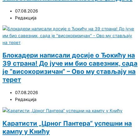
07.08.2026
Редакција
Блокадери написали досије о Ђокићу на
39 страна! До јуче им био савезник, сада
је “високоризичан“ – Ово му стављају на
терет
07.08.2026
Редакција
Каратисти „Црног Пантера“ успешни на
кампу у Книћу