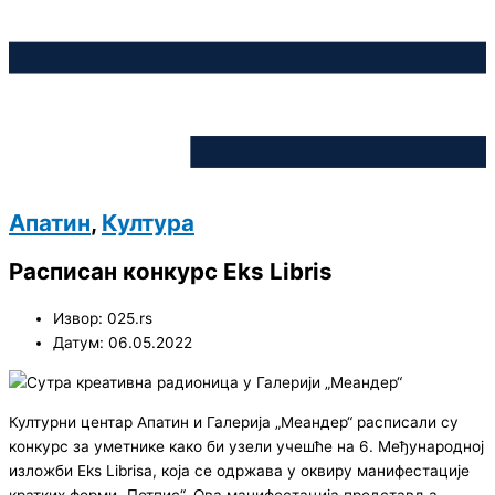
Апатин
,
Култура
Расписан конкурс Eks Libris
Извор: 025.rs
Датум: 06.05.2022
Културни центар Апатин и Галерија „Меандер“ расписали су
конкурс за уметнике како би узели учешће на 6. Међународној
изложби Eks Librisа, која се одржава у оквиру манифестације
кратких форми „Потпис“. Ова манифестација представља