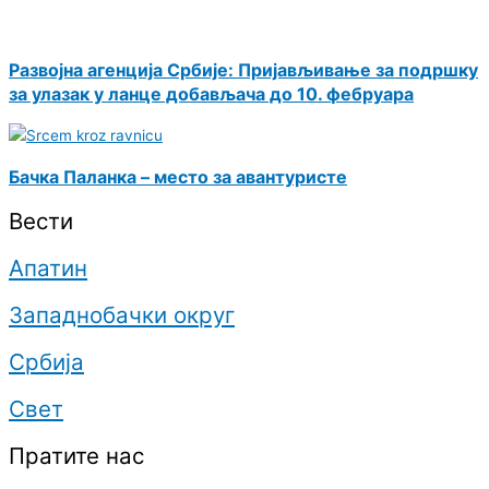
Развојна агенција Србије: Пријављивање за подршку
за улазак у ланце добављача до 10. фебруара
Бачка Паланка – место за авантуристе
Вести
Апатин
Западнобачки округ
Србија
Свет
Пратите нас