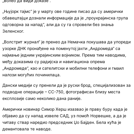
„волео да види доказе“.
„Њујорк тајмс“ је у марту ове године писао да су амерички
обавештајци дознали информације да је „проукрајинска група
одговорна за напад“, али да су га спровели без знања
Зеленског.
„Волстрит журнал“ је пренео да Немачка покушава да упореди
узорке ДНК пронађене на поменутој јахти „Андромеда“ са
најмање једним украјинским војником. Према тим наводима,
међу доказима су радијска и навигациона опрема
„Андромеде“, као и сателитски и мобилни телефони и гмаил
налози могућих починилаца.
Дански медији су пренели да је руски брод, специјализован за
подводне операције – СС-750, фотографисан близу места
експлозије само неколико дана раније.
Амерички новинар Симор Херш изазвао је праву буру када је
објавио да су напад извеле САД, уз помоћ Норвешке, а да је
читаву ствар наредио председник Џо Бајден. Бела кућа је
демантовала те наводе.