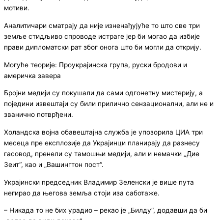
мотиви.
Аналитичари сматрају да није изненађујуће то што све три
земље стидљиво спроводе истраге јер би могао да избије
прави дипломатски рат због онога што би могли да открију.
Могуће теорије: Проукрајинска група, руски бродови и
америчка завера
Бројни медији су покушали да сами одгонетну мистерију, а
поједини извештаји су били прилично сензационални, али не и
званично потврђени.
Холандска војна обавештајна служба је упозорила ЦИА три
месеца пре експлозије да Украјинци планирају да разнесу
гасовод, пренели су тамошњи медији, али и немачки „Дие
Зеит“, као и „Вашингтон пост“.
Украјински председник Владимир Зеленски је више пута
негирао да његова земља стоји иза саботаже.
– Никада то не бих урадио – рекао је „Билду“, додавши да би