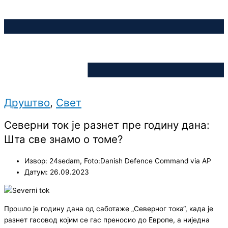
Друштво
,
Свет
Северни ток је разнет пре годину дана:
Шта све знамо о томе?
Извор: 24sedam, Foto:Danish Defence Command via AP
Датум: 26.09.2023
Прошло је годину дана од саботаже „Северног тока“, када је
разнет гасовод којим се гас преносио до Европе, а ниједна