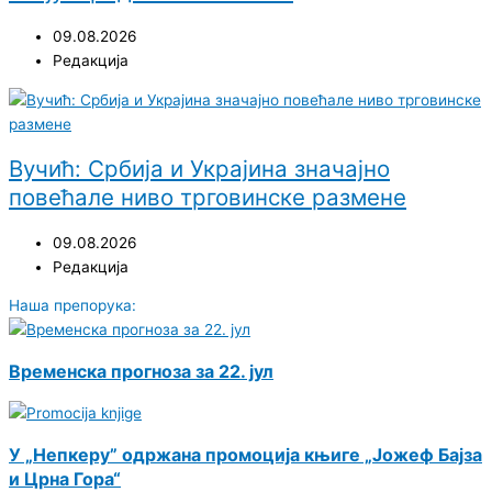
09.08.2026
Редакција
Вучић: Србија и Украјина значајно
повећале ниво трговинске размене
09.08.2026
Редакција
Наша препорука:
Временска прогноза за 22. јул
У „Непкеру” одржана промоција књиге „Јожеф Бајза
и Црна Гора“