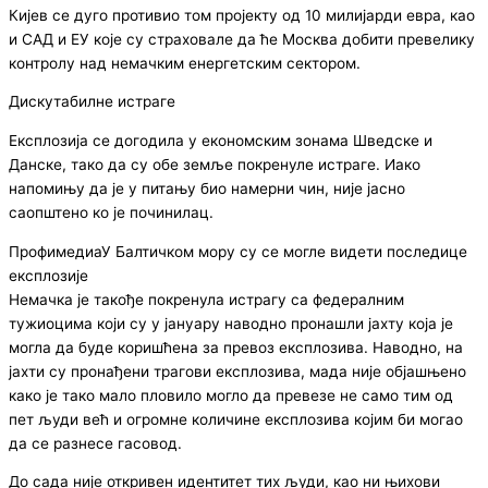
Кијев се дуго противио том пројекту од 10 милијарди евра, као
и САД и ЕУ које су страховале да ће Москва добити превелику
контролу над немачким енергетским сектором.
Дискутабилне истраге
Експлозија се догодила у економским зонама Шведске и
Данске, тако да су обе земље покренуле истраге. Иако
напомињу да је у питању био намерни чин, није јасно
саопштено ко је починилац.
ПрофимедиаУ Балтичком мору су се могле видети последице
експлозије
Немачка је такође покренула истрагу са федералним
тужиоцима који су у јануару наводно пронашли јахту која је
могла да буде коришћена за превоз експлозива. Наводно, на
јахти су пронађени трагови експлозива, мада није објашњено
како је тако мало пловило могло да превезе не само тим од
пет људи већ и огромне количине експлозива којим би могао
да се разнесе гасовод.
До сада није откривен идентитет тих људи, као ни њихови