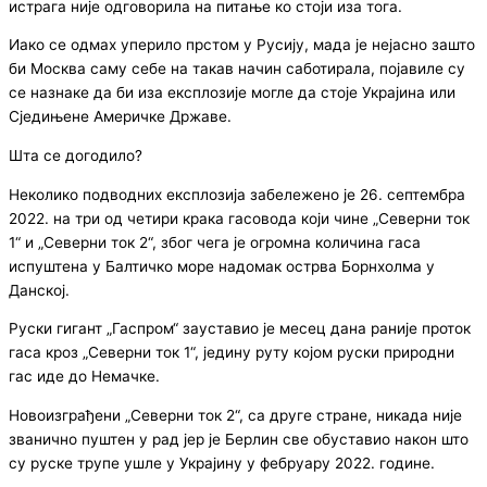
истрага није одговорила на питање ко стоји иза тога.
Иако се одмах уперило прстом у Русију, мада је нејасно зашто
би Москва саму себе на такав начин саботирала, појавиле су
се назнаке да би иза експлозије могле да стоје Украјина или
Сједињене Америчке Државе.
Шта се догодило?
Неколико подводних експлозија забележено је 26. септембра
2022. на три од четири крака гасовода који чине „Северни ток
1“ и „Северни ток 2“, због чега је огромна количина гаса
испуштена у Балтичко море надомак острва Борнхолма у
Данској.
Руски гигант „Гаспром“ зауставио је месец дана раније проток
гаса кроз „Северни ток 1“, једину руту којом руски природни
гас иде до Немачке.
Новоизграђени „Северни ток 2“, са друге стране, никада није
званично пуштен у рад јер је Берлин све обуставио након што
су руске трупе ушле у Украјину у фебруару 2022. године.