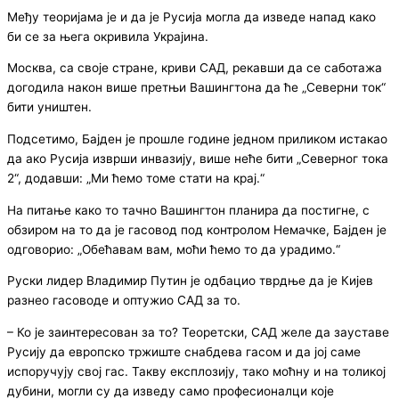
Међу теоријама је и да је Русија могла да изведе напад како
би се за њега окривила Украјина.
Москва, са своје стране, криви САД, рекавши да се саботажа
догодила након више претњи Вашингтона да ће „Северни ток“
бити уништен.
Подсетимо, Бајден је прошле године једном приликом истакао
да ако Русија изврши инвазију, више неће бити „Северног тока
2“, додавши: „Ми ћемо томе стати на крај.“
На питање како то тачно Вашингтон планира да постигне, с
обзиром на то да је гасовод под контролом Немачке, Бајден је
одговорио: „Обећавам вам, моћи ћемо то да урадимо.“
Руски лидер Владимир Путин је одбацио тврдње да је Кијев
разнео гасоводе и оптужио САД за то.
– Ко је заинтересован за то? Теоретски, САД желе да зауставе
Русију да европско тржиште снабдева гасом и да јој саме
испоручују свој гас. Такву експлозију, тако моћну и на толикој
дубини, могли су да изведу само професионалци које