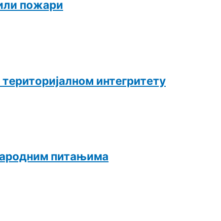
чили пожари
 територијалном интегритету
ународним питањима