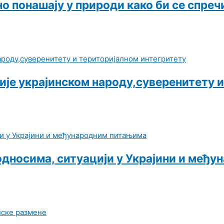
но понашају у природи како би се спре
је украјинском народу,суверенитету и
односима, ситуацији у Украјини и међ