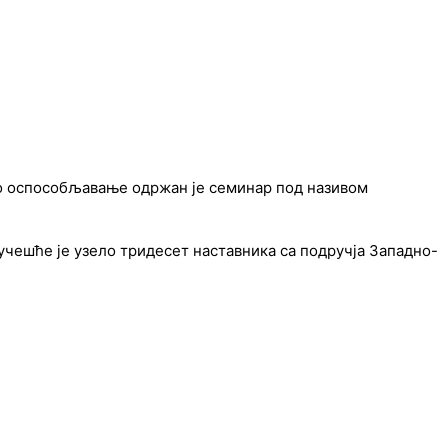
чно оспособљавање одржан је семинар под називом
учешће је узело тридесет наставника са подручја Западно-