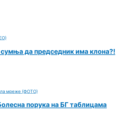
а сумња да председник има клона?!
 Болесна порука на БГ таблицама