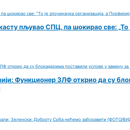
сту пљувао СПЦ, па шокирао све: „То ј
зији: Функционер ЗЛФ открио да су бл
е