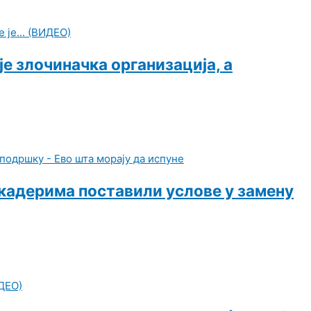
е злочиначка организација, а
окадерима поставили услове у замену