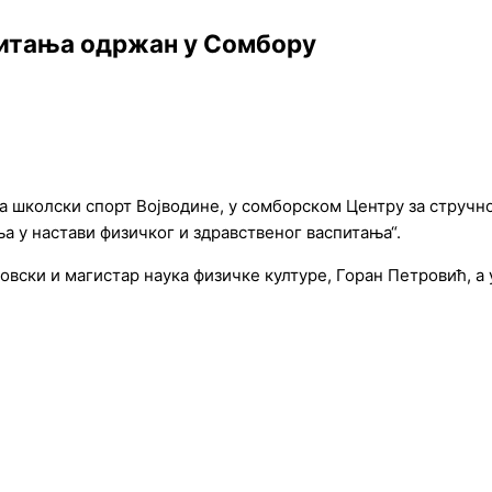
питања одржан у Сомбору
за школски спорт Војводине, у сомборском Центру за стру
а у настави физичког и здравственог васпитања“.
вски и магистар наука физичке културе, Горан Петровић, а 