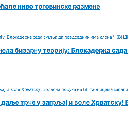
већале ниво трговинске размене
знела бизарну теорију: Блокадерка сад
и даље трче у загрљај и воле Хрватску!